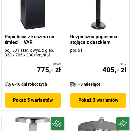
Popielnica z koszem na
Bezpieczna popielnica
śmieci – VAR
stojąca z daszkiem
poj. 53 l, szer. x wys. x głęb.
poj. 6 l
330 x 705 x 330 mm, stal
netto
netto
775,- zł
405,- zł
6-10 dni roboczych
> 3 miesiące
Pokaż 5 wariantów
Pokaż 3 wariantów