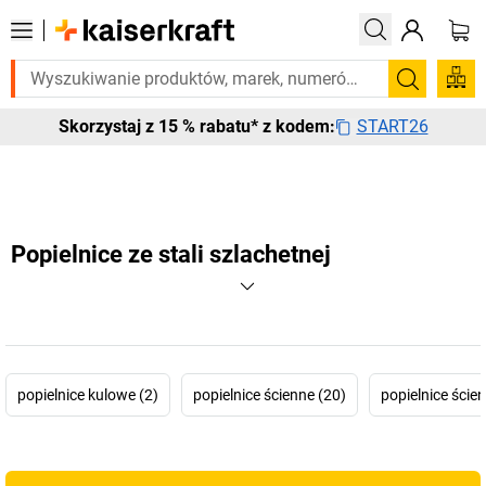
o pilnie? Wybrane bestsellery dostarczamy w ciągu 2-3 dni roboczych. 
Szukaj
START26
Skorzystaj z 15 % rabatu* z kodem:
Popielnice ze stali szlachetnej
popielnice kulowe (2)
popielnice ścienne (20)
popielnice ście