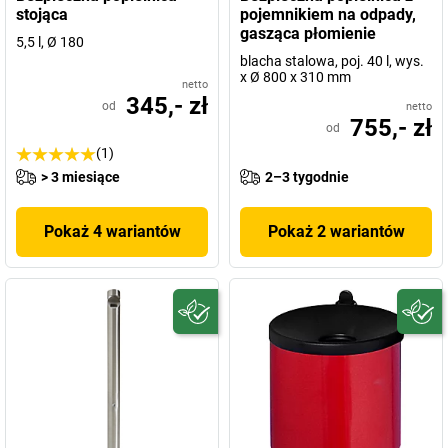
stojąca
pojemnikiem na odpady,
gasząca płomienie
5,5 l, Ø 180
blacha stalowa, poj. 40 l, wys.
x Ø 800 x 310 mm
netto
345,- zł
od
netto
755,- zł
od
(1)
> 3 miesiące
2–3 tygodnie
Pokaż 4 wariantów
Pokaż 2 wariantów