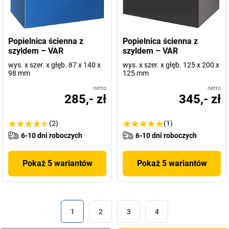
Popielnica ścienna z
Popielnica ścienna z
szyldem – VAR
szyldem – VAR
wys. x szer. x głęb. 87 x 140 x
wys. x szer. x głęb. 125 x 200 x
98 mm
125 mm
netto
netto
285,- zł
345,- zł
(2)
(1)
6-10 dni roboczych
6-10 dni roboczych
Pokaż 5 wariantów
Pokaż 5 wariantów
1
2
3
4