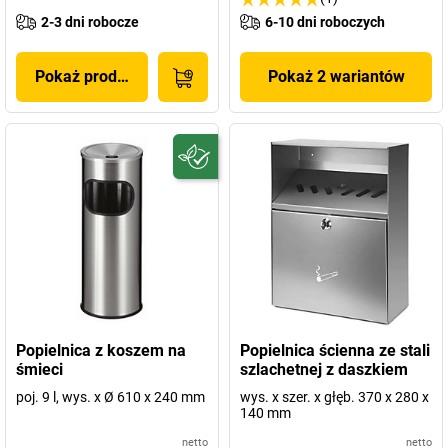
2-3 dni robocze
6-10 dni roboczych
Pokaż produkt
Pokaż 2 wariantów
Popielnica z koszem na
Popielnica ścienna ze stali
śmieci
szlachetnej z daszkiem
poj. 9 l, wys. x Ø 610 x 240 mm
wys. x szer. x głęb. 370 x 280 x
140 mm
netto
netto