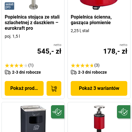
Popielnica stojąca ze stali
Popielnica ścienna,
szlachetnej z daszkiem –
gasząca płomienie
eurokraft pro
2,25 l, stal
poj. 1,5 l
netto
netto
545,- zł
178,- zł
(1)
(3)
2-3 dni robocze
2-3 dni robocze
Pokaż produkt
Pokaż 3 wariantów