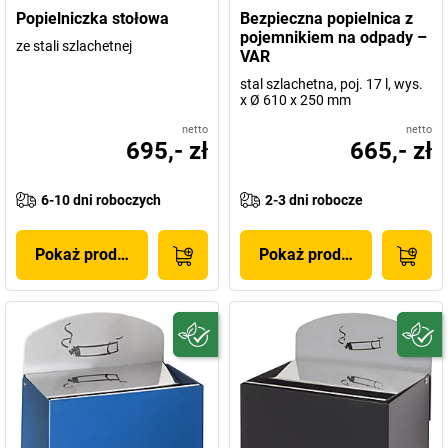
Popielniczka stołowa
Bezpieczna popielnica z
pojemnikiem na odpady –
ze stali szlachetnej
VAR
stal szlachetna, poj. 17 l, wys.
x Ø 610 x 250 mm
netto
netto
695,- zł
665,- zł
6-10 dni roboczych
2-3 dni robocze
Pokaż produkt
Pokaż produkt