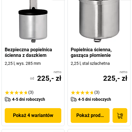
Bezpieczna popielnica
Popielnica ścienna,
ścienna z daszkiem
gasząca płomienie
2,25 l, wys. 285 mm
2,25 l, stal szlachetna
netto
netto
225,- zł
225,- zł
od
(3)
(3)
4-5 dni roboczych
4-5 dni roboczych
Pokaż 4 wariantów
Pokaż produkt