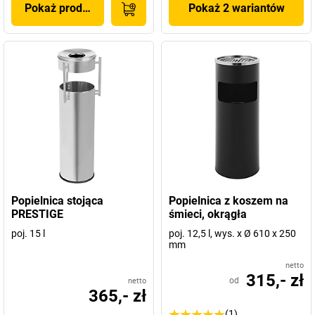
Pokaż produkt
Pokaż 2 wariantów
Popielnica stojąca
Popielnica z koszem na
PRESTIGE
śmieci, okrągła
poj. 15 l
poj. 12,5 l, wys. x Ø 610 x 250
mm
netto
315,- zł
od
netto
365,- zł
(1)