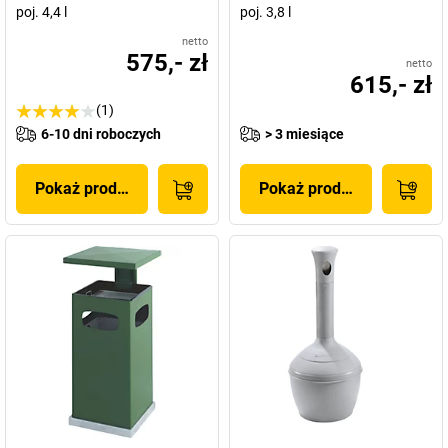
poj. 4,4 l
poj. 3,8 l
netto
575,- zł
netto
615,- zł
(1)
6-10 dni roboczych
> 3 miesiące
Pokaż produkt
Pokaż produkt