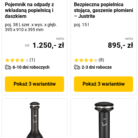
Pojemnik na odpady z
Bezpieczna popielnica
wkładaną popielnicą i
stojąca, gaszenie płomieni
daszkiem
– Justrite
poj. 38 l, szer. x wys. x głęb.
poj. 15 l
395 x 910 x 395 mm
netto
netto
1.250,- zł
895,- zł
od
(1)
(8)
6-10 dni roboczych
2-3 dni robocze
Pokaż 3 wariantów
Pokaż 3 wariantów