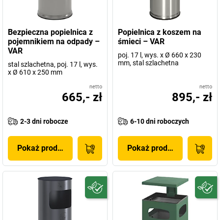
Bezpieczna popielnica z
Popielnica z koszem na
pojemnikiem na odpady –
śmieci – VAR
VAR
poj. 17 l, wys. x Ø 660 x 230
mm, stal szlachetna
stal szlachetna, poj. 17 l, wys.
x Ø 610 x 250 mm
netto
netto
665,- zł
895,- zł
2-3 dni robocze
6-10 dni roboczych
Pokaż produkt
Pokaż produkt