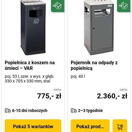
Popielnica z koszem na
Pojemnik na odpady z
śmieci – VAR
popielnicą
poj. 53 l, szer. x wys. x głęb.
poj. 40 l
330 x 705 x 330 mm, stal
netto
netto
775,- zł
2.360,- zł
6-10 dni roboczych
2–3 tygodnie
Pokaż 5 wariantów
Pokaż produkt