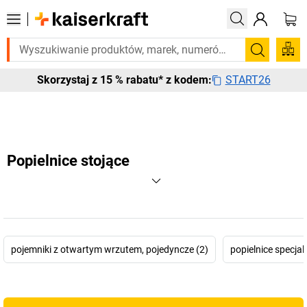
o pilnie? Wybrane bestsellery dostarczamy w ciągu 2-3 dni roboczych.
Szukaj
START26
Skorzystaj z 15 % rabatu* z kodem:
Popielnice stojące
pojemniki z otwartym wrzutem, pojedyncze (2)
popielnice specjal