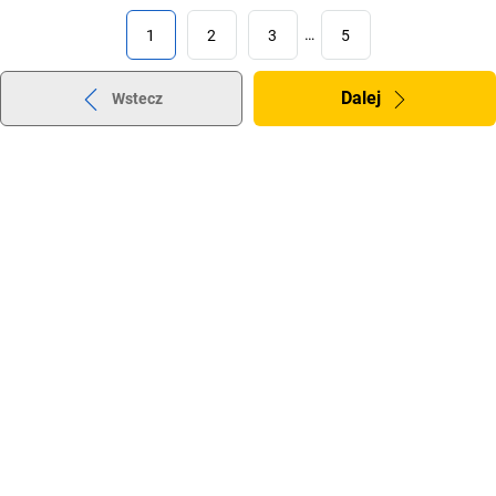
1
2
3
…
5
Dalej
Wstecz