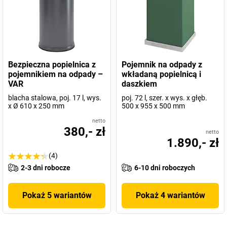
Bezpieczna popielnica z
Pojemnik na odpady z
pojemnikiem na odpady –
wkładaną popielnicą i
VAR
daszkiem
blacha stalowa, poj. 17 l, wys.
poj. 72 l, szer. x wys. x głęb.
x Ø 610 x 250 mm
500 x 955 x 500 mm
netto
380,- zł
netto
1.890,- zł
(4)
2-3 dni robocze
6-10 dni roboczych
Pokaż 5 wariantów
Pokaż 4 wariantów