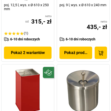
poj. 12,5 l, wys. x Ø 610 x 250
poj. 9 l, wys. x Ø 610 x 240 mm
mm
netto
315,- zł
od
netto
435,- zł
(1)
6-10 dni roboczych
6-10 dni roboczych
Pokaż 2 wariantów
Pokaż produkt