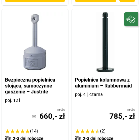
Bezpieczna popielnica
Popielnica kolumnowa z
stojąca, samoczynne
aluminium – Rubbermaid
gaszenie – Justrite
poj. 4 l, czarna
poj. 12 l
netto
netto
660,- zł
785,- zł
od
(14)
(2)
2-3 dni robocze
2-3 dni robocze