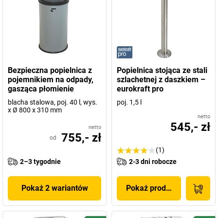
Bezpieczna popielnica z
Popielnica stojąca ze stali
pojemnikiem na odpady,
szlachetnej z daszkiem –
gasząca płomienie
eurokraft pro
blacha stalowa, poj. 40 l, wys.
poj. 1,5 l
x Ø 800 x 310 mm
netto
545,- zł
netto
755,- zł
od
(1)
2–3 tygodnie
2-3 dni robocze
Pokaż 2 wariantów
Pokaż produkt