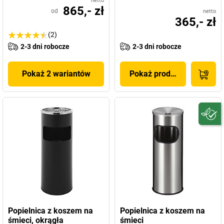
netto
865,- zł
od
netto
365,- zł
(2)
2-3 dni robocze
2-3 dni robocze
Pokaż 2 wariantów
Pokaż produkt
Popielnica z koszem na
Popielnica z koszem na
śmieci, okrągła
śmieci