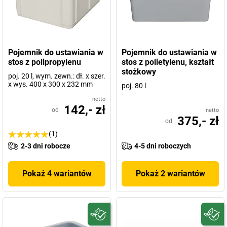
Pojemnik do ustawiania w
Pojemnik do ustawiania w
stos z polipropylenu
stos z polietylenu, kształt
stożkowy
poj. 20 l, wym. zewn.: dł. x szer.
x wys. 400 x 300 x 232 mm
poj. 80 l
netto
142,- zł
od
netto
375,- zł
od
(1)
2-3 dni robocze
4-5 dni roboczych
Pokaż 4 wariantów
Pokaż 2 wariantów