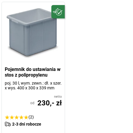
Pojemnik do ustawiania w
stos z polipropylenu
poj. 30 l, wym. zewn.: dł. x szer.
x wys. 400 x 300 x 339 mm
netto
230,- zł
od
(2)
2-3 dni robocze