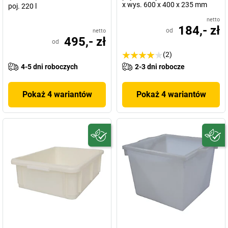
x wys. 600 x 400 x 235 mm
poj. 220 l
netto
184,- zł
od
netto
495,- zł
od
(2)
4-5 dni roboczych
2-3 dni robocze
Pokaż 4 wariantów
Pokaż 4 wariantów