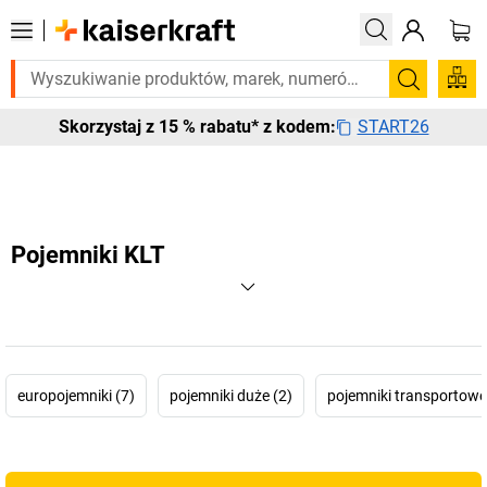
jesz tego pilnie? Wybrane bestsellery dostarczamy w ciągu 2-3 dni ro
Szukaj
START26
Skorzystaj z 15 % rabatu* z kodem:
Pojemniki KLT
europojemniki (7)
pojemniki duże (2)
pojemniki transportowe