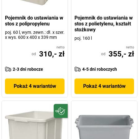
Pojemnik do ustawiania w
Pojemnik do ustawiania w
stos z polipropylenu
stos z polietylenu, kształt
stożkowy
poj. 60 l, wym. zewn.: dł. x szer.
x wys. 600 x 400 x 339 mm
poj. 160 l
netto
netto
310,- zł
355,- zł
od
od
2-3 dni robocze
4-5 dni roboczych
Pokaż 4 wariantów
Pokaż 4 wariantów