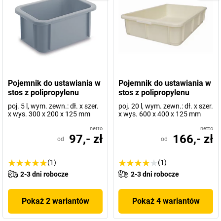
Pojemnik do ustawiania w
Pojemnik do ustawiania w
stos z polipropylenu
stos z polipropylenu
poj. 5 l, wym. zewn.: dł. x szer.
poj. 20 l, wym. zewn.: dł. x szer.
x wys. 300 x 200 x 125 mm
x wys. 600 x 400 x 125 mm
netto
netto
97,- zł
166,- zł
od
od
(1)
(1)
2-3 dni robocze
2-3 dni robocze
Pokaż 2 wariantów
Pokaż 4 wariantów