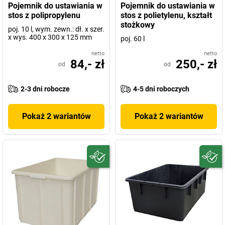
Pojemnik do ustawiania w
Pojemnik do ustawiania w
stos z polipropylenu
stos z polietylenu, kształt
stożkowy
poj. 10 l, wym. zewn.: dł. x szer.
x wys. 400 x 300 x 125 mm
poj. 60 l
netto
netto
84,- zł
250,- zł
od
od
2-3 dni robocze
4-5 dni roboczych
Pokaż 2 wariantów
Pokaż 2 wariantów