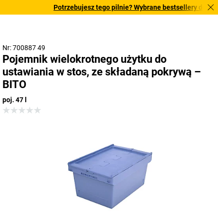
Potrzebujesz tego pilnie? Wybrane bestsellery dostarcz
Nr: 700887 49
Pojemnik wielokrotnego użytku do
ustawiania w stos, ze składaną pokrywą –
BITO
poj. 47 l