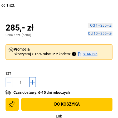
od 1 szt.
285,- zł
Od
1
-
285,- Zł
Od
10
-
255,- Zł
Cena /
szt.
(netto)
Promocja
Skorzystaj z 15 % rabatu* z kodem:
i
START26
SZT.
Czas dostawy
:
6-10 dni roboczych
DO KOSZYKA
Lub