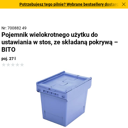
Potrzebujesz tego pilnie? Wybrane bestsellery dostarczamy w 
Nr: 700882 49
Pojemnik wielokrotnego użytku do
ustawiania w stos, ze składaną pokrywą –
BITO
poj. 27 l