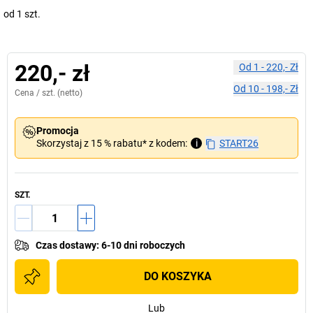
od 1 szt.
220,- zł
Od
1
-
220,- Zł
Od
10
-
198,- Zł
Cena /
szt.
(netto)
Promocja
Skorzystaj z 15 % rabatu* z kodem:
i
START26
SZT.
Czas dostawy
:
6-10 dni roboczych
DO KOSZYKA
Lub