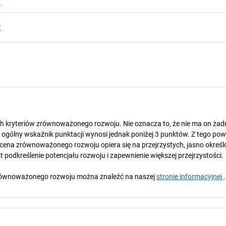
F
F
ch kryteriów zrównoważonego rozwoju. Nie oznacza to, że nie ma on ża
gólny wskaźnik punktacji wynosi jednak poniżej 3 punktów. Z tego pow
cena zrównoważonego rozwoju opiera się na przejrzystych, jasno okreś
 podkreślenie potencjału rozwoju i zapewnienie większej przejrzystości.
y zrównoważonego rozwoju można znaleźć na naszej
stronie informacyjnej
.