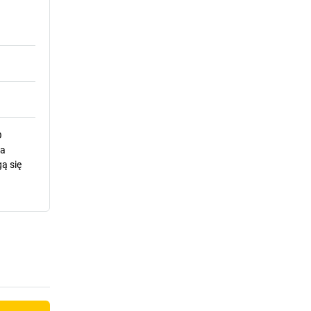
O
la
ą się