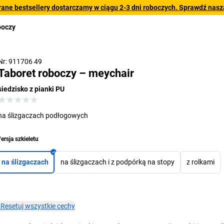
rane bestsellery dostarczamy w ciągu 2-3 dni roboczych. Sprawdź naszą
boczy
Nr: 911706 49
Taboret roboczy – meychair
siedzisko z pianki PU
na ślizgaczach podłogowych
ersja szkieletu
na ślizgaczach
na ślizgaczach i z podpórką na stopy
z rolkami
×
Resetuj wszystkie cechy