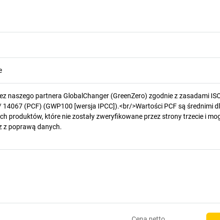
e
zez naszego partnera GlobalChanger (GreenZero) zgodnie z zasadami IS
/ 14067 (PCF) (GWP100 [wersja IPCC]).<br/>Wartości PCF są średnimi d
h produktów, które nie zostały zweryfikowane przez strony trzecie i mog
z z poprawą danych.
Cena
netto