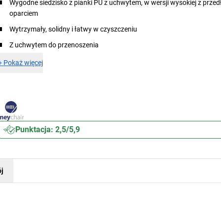
Wygodne siedzisko z pianki PU z uchwytem, w wersji wysokiej z prz
oparciem
Wytrzymały, solidny i łatwy w czyszczeniu
Z uchwytem do przenoszenia
+
Pokaż więcej
Punktacja: 2,5/5,9
j