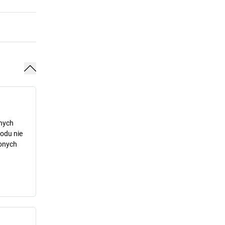
dnych
odu nie
lonych