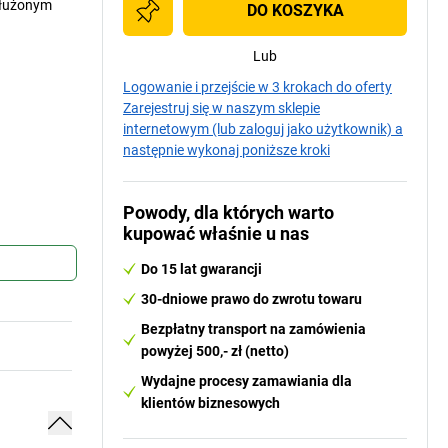
edłużonym
DO KOSZYKA
Lub
Logowanie i przejście w 3 krokach do oferty
Zarejestruj się w naszym sklepie
internetowym (lub zaloguj jako użytkownik) a
następnie wykonaj poniższe kroki
Powody, dla których warto
kupować właśnie u nas
Do 15 lat gwarancji
30-dniowe prawo do zwrotu towaru
Bezpłatny transport na zamówienia
powyżej 500,- zł (netto)
Wydajne procesy zamawiania dla
klientów biznesowych