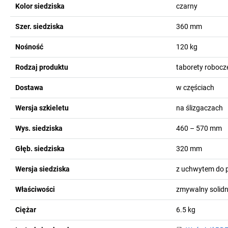
Kolor siedziska
czarny
Szer. siedziska
360
mm
Nośność
120
kg
Rodzaj produktu
taborety robocz
Dostawa
w częściach
Wersja szkieletu
na ślizgaczach
Wys. siedziska
460 – 570
mm
Głęb. siedziska
320
mm
Wersja siedziska
z uchwytem do 
Właściwości
zmywalny solid
Ciężar
6.5
kg