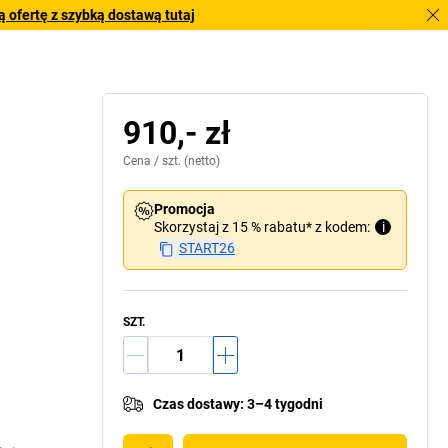
 ofertę z szybką dostawą tutaj
910,- zł
Cena /
szt.
(netto)
Promocja
Skorzystaj z 15 % rabatu* z kodem:
i
START26
SZT.
Czas dostawy
:
3–4 tygodni