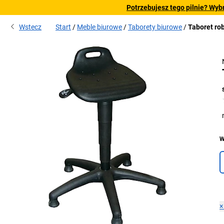
Potrzebujesz tego pilnie? Wyb
Wstecz
Start
Meble biurowe
Taborety biurowe
Taboret ro
W