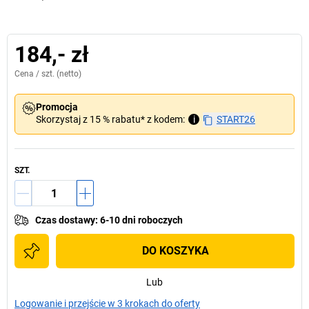
184,- zł
Cena /
szt.
(netto)
Promocja
Skorzystaj z 15 % rabatu* z kodem:
i
START26
SZT.
Czas dostawy
:
6-10 dni roboczych
DO KOSZYKA
Lub
Logowanie i przejście w 3 krokach do oferty