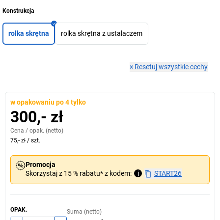
Konstrukcja
rolka skrętna
rolka skrętna z ustalaczem
×
Resetuj wszystkie cechy
w opakowaniu po 4 tylko
300,- zł
Cena /
opak.
(netto)
75,- zł
/
szt.
Promocja
Skorzystaj z 15 % rabatu* z kodem:
i
START26
OPAK.
Suma (netto)