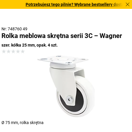
Potrzebujesz tego pilnie? Wybrane bestsellery dostarczamy 
Nr: 748760 49
Rolka meblowa skrętna serii 3C – Wagner
szer. kółka 25 mm, opak. 4 szt.
Ø 75 mm, rolka skrętna