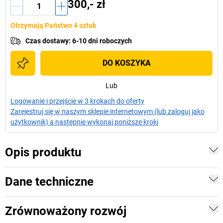
300,- zł
Otrzymają Państwo 4 sztuk
Czas dostawy
:
6-10 dni roboczych
DO KOSZYKA
Lub
Logowanie i przejście w 3 krokach do oferty
Zarejestruj się w naszym sklepie internetowym (lub zaloguj jako
użytkownik) a następnie wykonaj poniższe kroki
Opis produktu
Dane techniczne
Zrównoważony rozwój