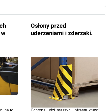
ych
Osłony przed
 w
uderzeniami i zderzaki.
i na to,
Ochrona ludzi, maszyn i infrastruktury: