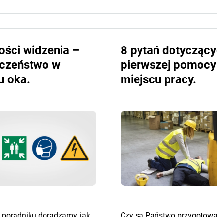
ości widzenia –
8 pytań dotycząc
eczeństwo w
pierwszej pomocy
u oka.
miejscu pracy.
poradniku doradzamy, jak
Czy są Państwo przygotowan