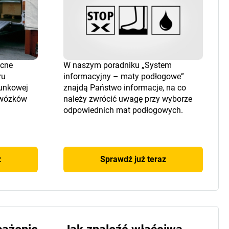
ocne
W naszym poradniku „System
ru
informacyjny – maty podłogowe”
dunkowej
znajdą Państwo informacje, na co
 wózków
należy zwrócić uwagę przy wyborze
odpowiednich mat podłogowych.
z
Sprawdź już teraz