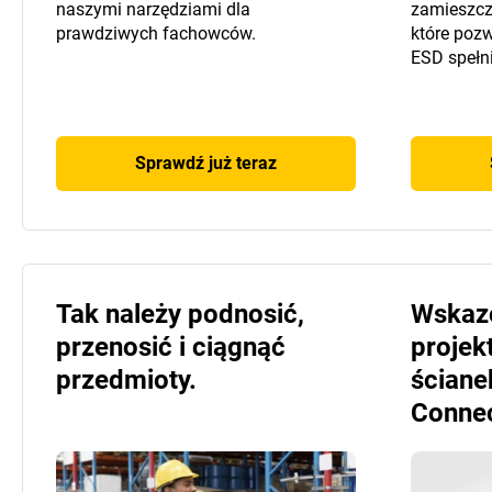
naszymi narzędziami dla
zamieszcz
prawdziwych fachowców.
które pozw
ESD spełn
Sprawdź już teraz
Tak należy podnosić,
Wskaz
przenosić i ciągnąć
projek
przedmioty.
ściane
Connec