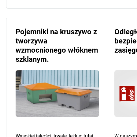
Pojemniki na kruszywo z
Odległ
tworzywa
bezpi
wzmocnionego włóknem
zasięg
szklanym.
Wysokiej jakości, trwałe, lekkie: tutaj
W naszym 