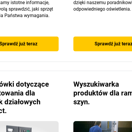
amy istotne informacje,
dzięki naszemu poradnikow
olą sprawdzić, jaki sprzęt
odpowiedniego oświetlenia.
ia Państwa wymagania.
Sprawdź już teraz
Sprawdź już tera
ówki dotyczące
Wyszukiwarka
towania dla
produktów dla ram
k działowych
szyn.
t.