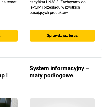
i na temat
certyfikat UN38.3. Zachęcamy do
lektury i przeglądu wszystkich
pasujących produktów.
z
Sprawdź już teraz
System informacyjny –
p i
maty podłogowe.