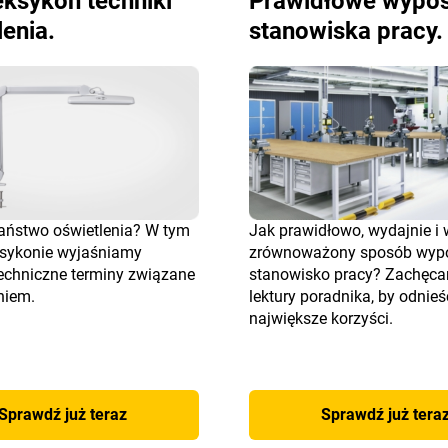
eksykon techniki
Prawidłowe wypos
lenia.
stanowiska pracy.
aństwo oświetlenia? W tym
Jak prawidłowo, wydajnie i 
sykonie wyjaśniamy
zrównoważony sposób wyp
techniczne terminy związane
stanowisko pracy? Zachęc
niem.
lektury poradnika, by odnieś
największe korzyści.
Sprawdź już teraz
Sprawdź już tera