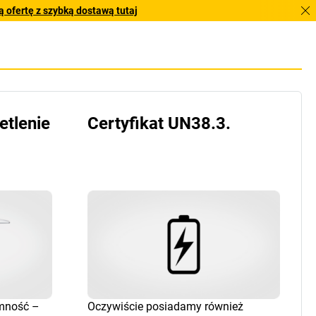
 ofertę z szybką dostawą tutaj
etlenie
Certyfikat UN38.3.
emność –
Oczywiście posiadamy również