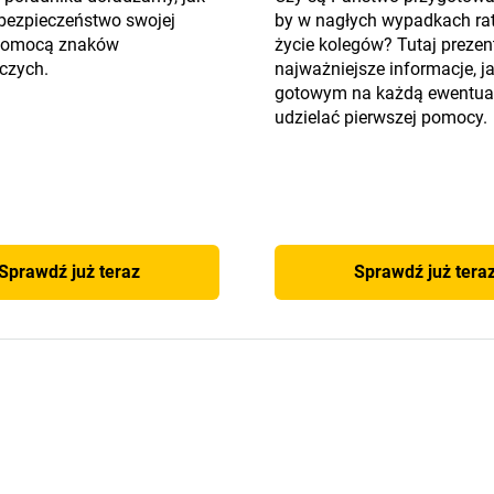
bezpieczeństwo swojej
by w nagłych wypadkach r
 pomocą znaków
życie kolegów? Tutaj preze
czych.
najważniejsze informacje, j
gotowym na każdą ewentual
udzielać pierwszej pomocy.
Sprawdź już teraz
Sprawdź już tera