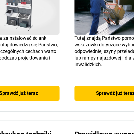
ba zainstalować ścianki
Tutaj znajdą Państwo pom
tutaj dowiedzą się Państwo,
wskazówki dotyczące wybo
szczególnych cechach warto
odpowiedniej szyny przeła
podczas projektowania i
lub rampy najazdowej i dla
inwalidzkich.
Sprawdź już teraz
Sprawdź już tera