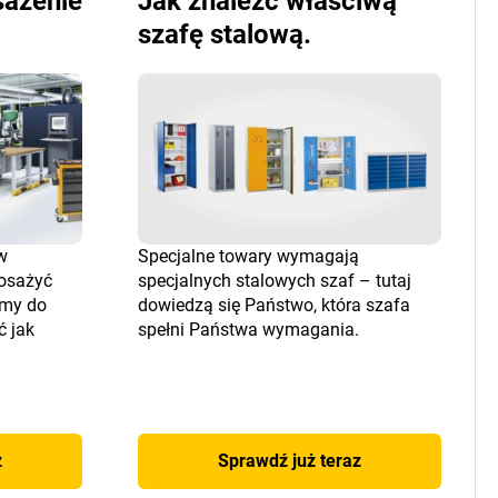
ażenie
Jak znaleźć właściwą
szafę stalową.
w
Specjalne towary wymagają
osażyć
specjalnych stalowych szaf – tutaj
amy do
dowiedzą się Państwo, która szafa
ć jak
spełni Państwa wymagania.
z
Sprawdź już teraz