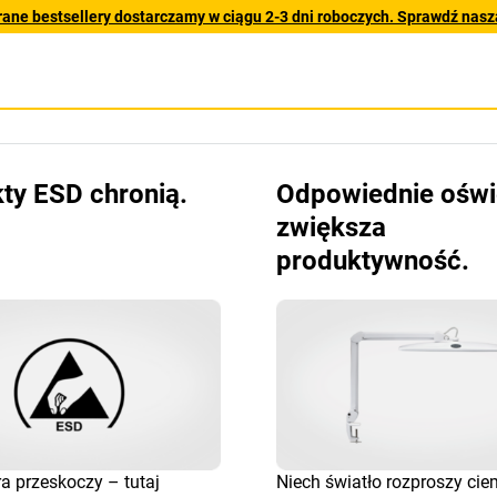
rane bestsellery dostarczamy w ciągu 2-3 dni roboczych. Sprawdź naszą
ty ESD chronią.
Odpowiednie oświ
zwiększa
produktywność.
a przeskoczy – tutaj
Niech światło rozproszy ci