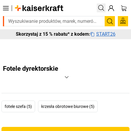
ujesz tego pilnie? Wybrane bestsellery dostarczamy w ciągu 2-3 dni r
Szukaj
START26
Skorzystaj z 15 % rabatu* z kodem:
Fotele dyrektorskie
fotele szefa (5)
krzesła obrotowe biurowe (5)