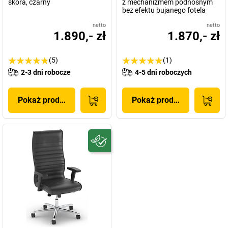
skóra, czarny
z mechanizmem podnośnym
bez efektu bujanego fotela
netto
netto
1.890,- zł
1.870,- zł
(5)
(1)
2-3 dni robocze
4-5 dni roboczych
Pokaż produkt
Pokaż produkt