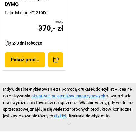
DYMO
LabelManager™ 210D+
netto
370,- zł
2-3 dni robocze
Pokaż produkt
Indywidualne etykietowanie za pomocą drukarek do etykiet – idealne
do opisywania
otwartych pojemników magazynowych
w warsztacie
oraz wyróżnienia towarów na sprzedaż. Właśnie wtedy, gdy w ofercie
sprzedażowej znajduje się wiele różnorodnych produktów, konieczne
jest zastosowanie różnych
etykiet
.
Drukarki do etykiet
to
sprawdzony sposób na szybkie i efektywne wyróżnienie. Mogą
Państwo wybierać między niedrogim oprogramowaniem do etykiet,