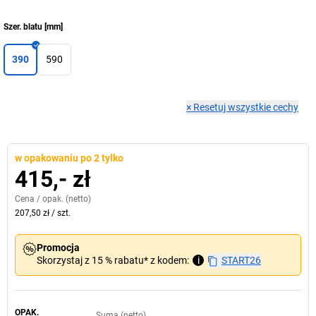
Szer. blatu
[
mm
]
390
590
×
Resetuj wszystkie cechy
w opakowaniu po 2 tylko
415,- zł
Cena /
opak.
(netto)
207,50 zł
/
szt.
Promocja
Skorzystaj z 15 % rabatu* z kodem:
i
START26
OPAK.
Suma (netto)