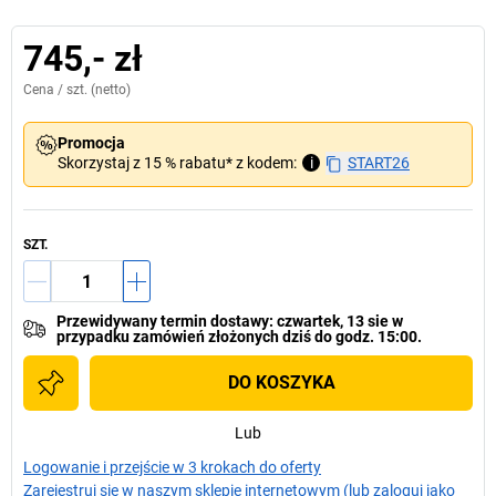
745,- zł
Cena /
szt.
(netto)
Promocja
Skorzystaj z 15 % rabatu* z kodem:
i
START26
SZT.
Przewidywany termin dostawy
:
czwartek, 13 sie
w
przypadku
zamówień złożonych dziś do godz. 15:00.
DO KOSZYKA
Lub
Logowanie i przejście w 3 krokach do oferty
Zarejestruj się w naszym sklepie internetowym (lub zaloguj jako