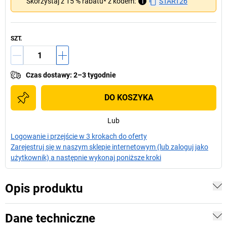
Skorzystaj z 15 % rabatu* z kodem:
i
START26
SZT.
Czas dostawy
:
2–3 tygodnie
DO KOSZYKA
Lub
Logowanie i przejście w 3 krokach do oferty
Zarejestruj się w naszym sklepie internetowym (lub zaloguj jako
użytkownik) a następnie wykonaj poniższe kroki
Opis produktu
Dane techniczne