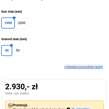
Szer. blatu
[
mm
]
1500
2000
Grubość blatu
[
mm
]
40
50
×
Resetuj wszystkie cechy
2.930,- zł
Cena /
szt.
(netto)
Promocja