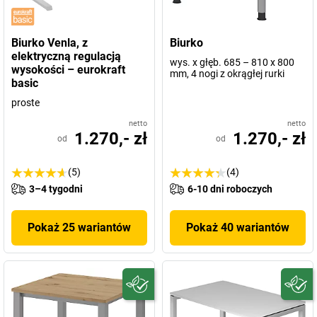
Biurko Venla, z
Biurko
elektryczną regulacją
wys. x głęb. 685 – 810 x 800
wysokości – eurokraft
mm, 4 nogi z okrągłej rurki
basic
proste
netto
netto
1.270,- zł
1.270,- zł
od
od
(5)
(4)
3–4 tygodni
6-10 dni roboczych
Pokaż 25 wariantów
Pokaż 40 wariantów