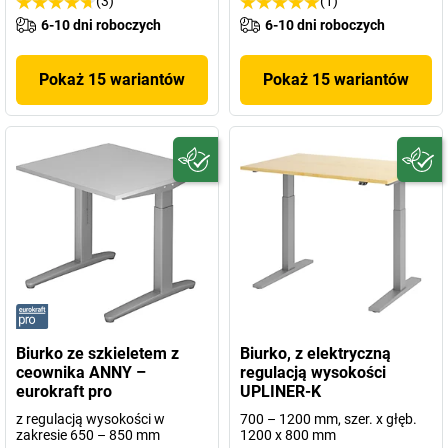
(3)
(1)
6-10 dni roboczych
6-10 dni roboczych
Pokaż 15 wariantów
Pokaż 15 wariantów
Biurko ze szkieletem z
Biurko, z elektryczną
ceownika ANNY –
regulacją wysokości
eurokraft pro
UPLINER-K
z regulacją wysokości w
700 – 1200 mm, szer. x głęb.
zakresie 650 – 850 mm
1200 x 800 mm