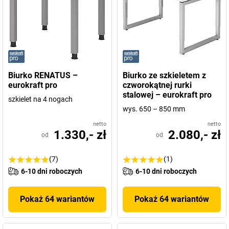
Biurko RENATUS –
Biurko ze szkieletem z
eurokraft pro
czworokątnej rurki
stalowej – eurokraft pro
szkielet na 4 nogach
wys. 650 – 850 mm
netto
netto
1.330,- zł
2.080,- zł
od
od
(7)
(1)
6-10 dni roboczych
6-10 dni roboczych
Pokaż 64 wariantów
Pokaż 64 wariantów