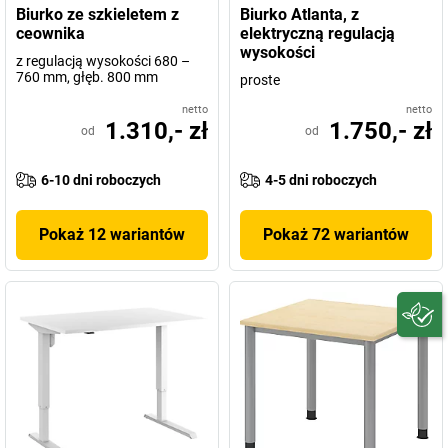
Biurko ze szkieletem z
Biurko Atlanta, z
ceownika
elektryczną regulacją
wysokości
z regulacją wysokości 680 –
760 mm, głęb. 800 mm
proste
netto
netto
1.310,- zł
1.750,- zł
od
od
6-10 dni roboczych
4-5 dni roboczych
Pokaż 12 wariantów
Pokaż 72 wariantów