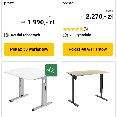
proste
proste
netto
2.270,- zł
od
netto
1.990,- zł
od
(3)
4-5 dni roboczych
2–3 tygodnie
Pokaż 30 wariantów
Pokaż 40 wariantów