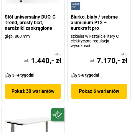
Stół uniwersalny DUO-C
Biurko, biały / srebrne
Trend, prosty blat,
aluminium P12 –
narożniki zaokrąglone
eurokraft pro
głęb. 800 mm
szkielet w kształcie litery C,
elektryczna regulacja
wysokości
netto
netto
1.440,- zł
7.170,- zł
od
od
3–4 tygodni
5-6 tygodni
Pokaż 30 wariantów
Pokaż 6 wariantów