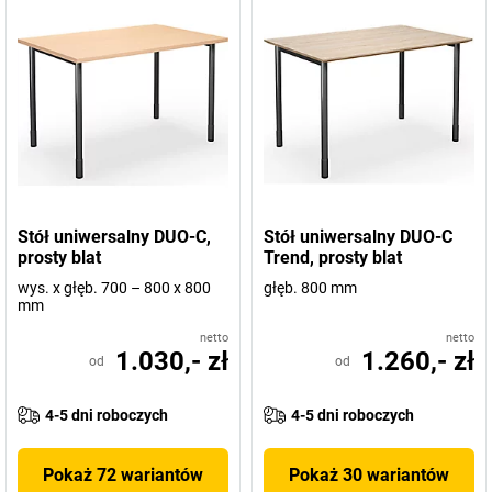
Stół uniwersalny DUO-C,
Stół uniwersalny DUO-C
prosty blat
Trend, prosty blat
wys. x głęb. 700 – 800 x 800
głęb. 800 mm
mm
netto
netto
1.030,- zł
1.260,- zł
od
od
4-5 dni roboczych
4-5 dni roboczych
Pokaż 72 wariantów
Pokaż 30 wariantów