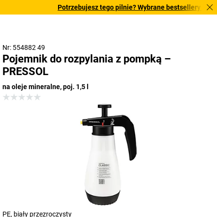
Potrzebujesz tego pilnie? Wybrane bestsellery dostar
Nr: 554882 49
Pojemnik do rozpylania z pompką –
PRESSOL
na oleje mineralne, poj. 1,5 l
PE, biały przezroczysty