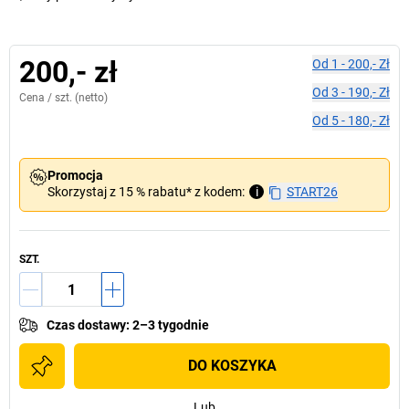
200,- zł
Od
1
-
200,- Zł
Od
3
-
190,- Zł
Cena /
szt.
(netto)
Od
5
-
180,- Zł
Promocja
Skorzystaj z 15 % rabatu* z kodem:
i
START26
SZT.
Czas dostawy
:
2–3 tygodnie
DO KOSZYKA
Lub