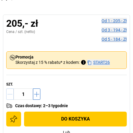
205,- zł
Od
1
-
205,- Zł
Od
3
-
194,- Zł
Cena /
szt.
(netto)
Od
5
-
184,- Zł
Promocja
Skorzystaj z 15 % rabatu* z kodem:
i
START26
SZT.
Czas dostawy
:
2–3 tygodnie
DO KOSZYKA
Lub