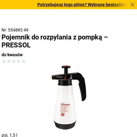
Potrzebujesz tego pilnie? Wybrane bestsellery dostar
Nr: 554883 49
Pojemnik do rozpylania z pompką –
PRESSOL
do kwasów
poj. 1,5 l