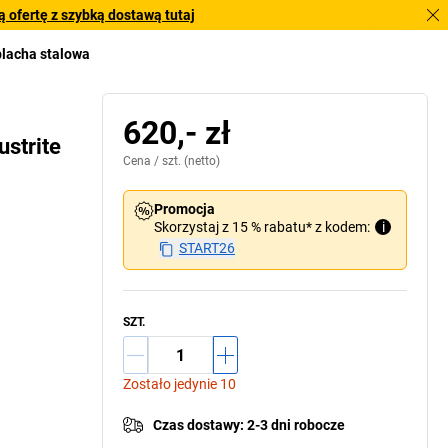
 ofertę z szybką dostawą tutaj
blacha stalowa
620,- zł
ustrite
Cena /
szt.
(netto)
Promocja
Skorzystaj z 15 % rabatu* z kodem:
i
START26
SZT.
Zostało jedynie 10
Czas dostawy
:
2-3 dni robocze