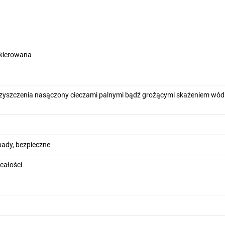
akierowana
czyszczenia nasączony cieczami palnymi bądź grożącymi skażeniem wód
pady, bezpieczne
całości