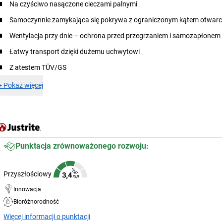
Na czyściwo nasączone cieczami palnymi
Samoczynnie zamykająca się pokrywa z ograniczonym kątem otwarc
Wentylacja przy dnie – ochrona przed przegrzaniem i samozapłonem
Łatwy transport dzięki dużemu uchwytowi
Z atestem TÜV/GS
+
Pokaż więcej
Punktacja zrównoważonego rozwoju:
Przyszłościowy
Innowacja
Bioróżnorodność
Więcej informacji o punktacji