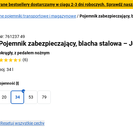
rane bestsellery dostarczamy w ciągu 2-3 dni roboczych. Sprawdź naszą
ne pojemniki transportowe i magazynowe
Pojemnik zabezpieczający, 
Nr: 761237 49
Pojemnik zabezpieczający, blacha stalowa – J
okrągły, z pedałem nożnym
(6)
poj. 34 l
ojemność
[
l
]
20
34
53
79
×
Resetuj wszystkie cechy