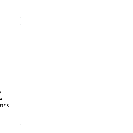
O
la
ą się