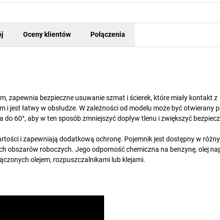
j
Oceny klientów
Połączenia
m, zapewnia bezpieczne usuwanie szmat i ścierek, które miały kontakt z
 i jest łatwy w obsłudze. W zależności od modelu może być otwierany 
 do 60°, aby w ten sposób zmniejszyć dopływ tlenu i zwiększyć bezpiec
tości i zapewniają dodatkową ochronę. Pojemnik jest dostępny w różn
ch obszarów roboczych. Jego odporność chemiczna na benzynę, olej na
ączonych olejem, rozpuszczalnikami lub klejami.