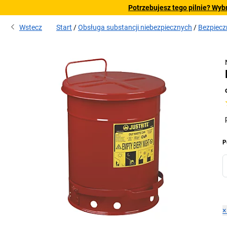
Potrzebujesz tego pilnie? Wyb
Wstecz
Start
Obsługa substancji niebezpiecznych
Bezpiecz
P