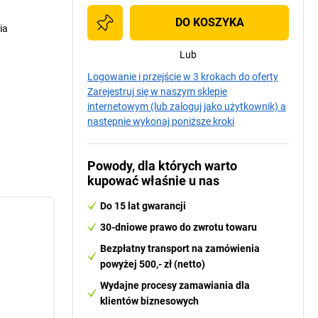
DO KOSZYKA
ia
Lub
Logowanie i przejście w 3 krokach do oferty
Zarejestruj się w naszym sklepie
internetowym (lub zaloguj jako użytkownik) a
następnie wykonaj poniższe kroki
Powody, dla których warto
kupować właśnie u nas
Do 15 lat gwarancji
30-dniowe prawo do zwrotu towaru
Bezpłatny transport na zamówienia
powyżej 500,- zł (netto)
Wydajne procesy zamawiania dla
klientów biznesowych