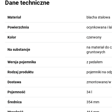
Dane techniczne
Materiał
blacha stalowa
Powierzchnia
ocynkowana i l
Kolor
czerwony
na materiał do 
Na substancje
gruntowych
Wersja pojemnika
z pedałem
Rodzaj produktu
pojemniki na od
Dostawa
zmontowane/w 
Pojemność
34
l
Średnica
354
mm
Wysokość
464
mm