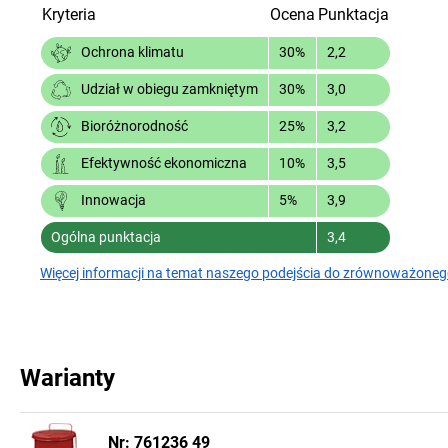
Kryteria
Ocena
Punktacja
30%
2,2
Ochrona klimatu
30%
3,0
Udział w obiegu zamkniętym
25%
3,2
Bioróżnorodność
10%
3,5
Efektywność ekonomiczna
5%
3,9
Innowacja
Ogólna punktacja
3,4
Więcej informacji na temat naszego podejścia do zrównoważoneg
Warianty
Nr: 761236 49