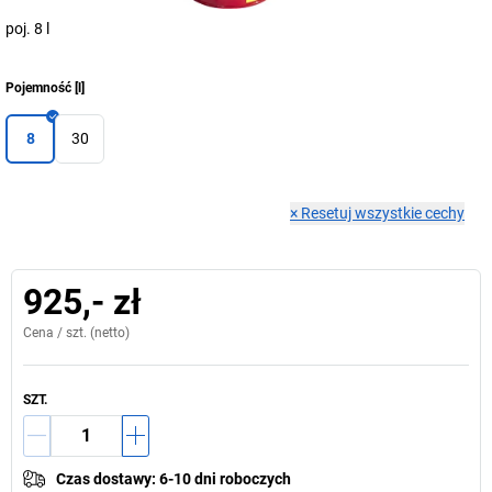
poj. 8 l
Pojemność
[
l
]
8
30
×
Resetuj wszystkie cechy
925,- zł
Cena /
szt.
(netto)
SZT.
Czas dostawy
:
6-10 dni roboczych