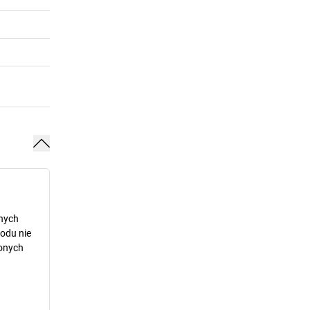
dnych
odu nie
lonych