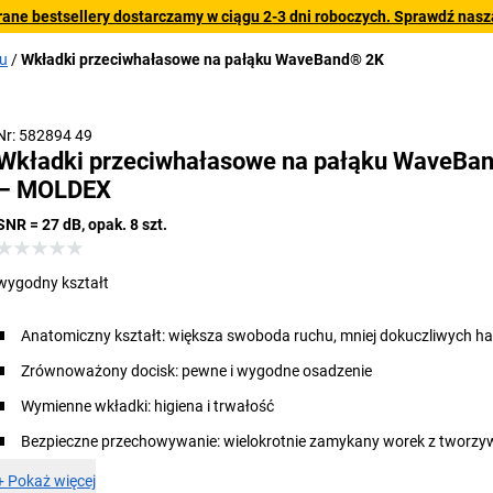
rane bestsellery dostarczamy w ciągu 2-3 dni roboczych. Sprawdź naszą
u
Wkładki przeciwhałasowe na pałąku WaveBand® 2K
Nr: 582894 49
Wkładki przeciwhałasowe na pałąku WaveBa
– MOLDEX
SNR = 27 dB, opak. 8 szt.
wygodny kształt
Anatomiczny kształt: większa swoboda ruchu, mniej dokuczliwych h
Zrównoważony docisk: pewne i wygodne osadzenie
Wymienne wkładki: higiena i trwałość
Bezpieczne przechowywanie: wielokrotnie zamykany worek z tworzy
+
Pokaż więcej