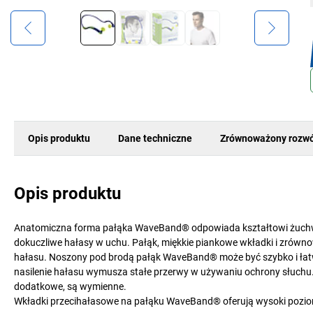
Opis produktu
Dane techniczne
Zrównoważony rozwó
Opis produktu
Anatomiczna forma pałąka WaveBand® odpowiada kształtowi żuchwy.
dokuczliwe hałasy w uchu. Pałąk, miękkie piankowe wkładki i zrówn
hałasu. Noszony pod brodą pałąk WaveBand® może być szybko i łatwo z
nasilenie hałasu wymusza stałe przerwy w używaniu ochrony słuchu
dodatkowe, są wymienne.
Wkładki przecihałasowe na pałąku WaveBand® oferują wysoki poziom