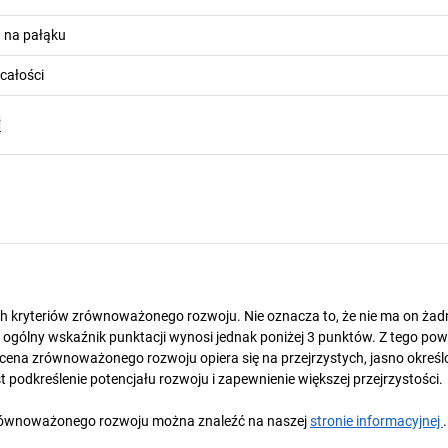
u na pałąku
całości
F
ch kryteriów zrównoważonego rozwoju. Nie oznacza to, że nie ma on ża
gólny wskaźnik punktacji wynosi jednak poniżej 3 punktów. Z tego pow
cena zrównoważonego rozwoju opiera się na przejrzystych, jasno okreś
 podkreślenie potencjału rozwoju i zapewnienie większej przejrzystości.
y zrównoważonego rozwoju można znaleźć na naszej
stronie informacyjnej
.