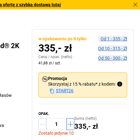
 ofertę z szybką dostawą tutaj
w opakowaniu po 8 tylko
Od
1
-
335,- Zł
nd® 2K
335,- zł
Od
10
-
315,- Zł
Cena /
opak.
(netto)
Od
50
-
300,- Zł
41,88 zł
/
szt.
Promocja
Skorzystaj z 15 % rabatu* z kodem:
i
START26
ałasów
OPAK.
Suma (netto)
335,- zł
wa
Zostało jedynie 10