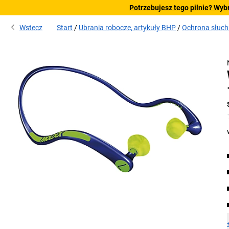
Potrzebujesz tego pilnie? Wyb
Wstecz
Start
Ubrania robocze, artykuły BHP
Ochrona słuch