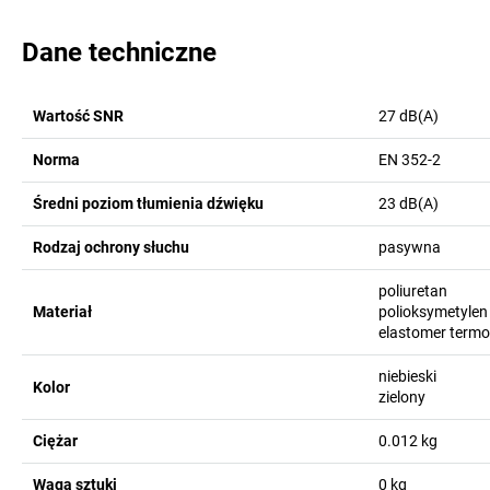
Dane techniczne
Wartość SNR
27
dB(A)
Norma
EN 352-2
Średni poziom tłumienia dźwięku
23
dB(A)
Rodzaj ochrony słuchu
pasywna
poliuretan
Materiał
polioksymetyle
elastomer termo
niebieski
Kolor
zielony
Ciężar
0.012
kg
Waga sztuki
0
kg