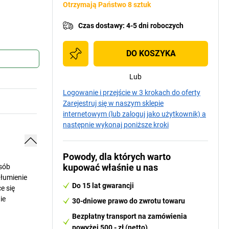
Otrzymają Państwo 8 sztuk
Czas dostawy
:
4-5 dni roboczych
DO KOSZYKA
Lub
Logowanie i przejście w 3 krokach do oferty
Zarejestruj się w naszym sklepie
internetowym (lub zaloguj jako użytkownik) a
następnie wykonaj poniższe kroki
Powody, dla których warto
kupować właśnie u nas
sób
tłumienie
Do 15 lat gwarancji
e się
ie
30-dniowe prawo do zwrotu towaru
Bezpłatny transport na zamówienia
powyżej 500,- zł (netto)