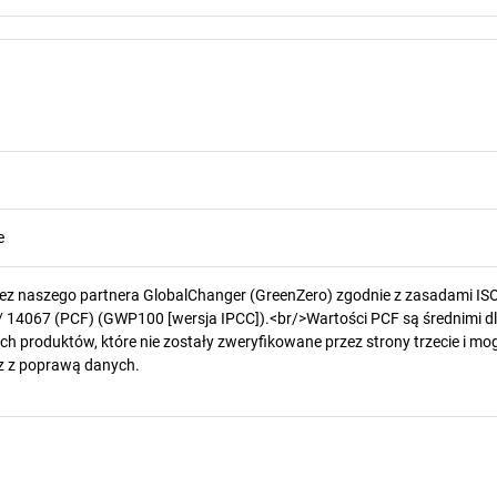
e
zez naszego partnera GlobalChanger (GreenZero) zgodnie z zasadami IS
/ 14067 (PCF) (GWP100 [wersja IPCC]).<br/>Wartości PCF są średnimi d
h produktów, które nie zostały zweryfikowane przez strony trzecie i mog
z z poprawą danych.