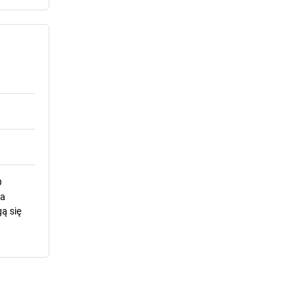
O
la
ą się