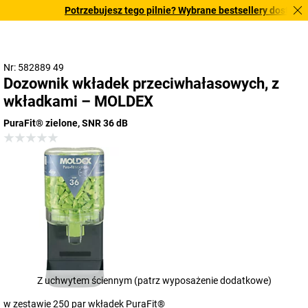
Potrzebujesz tego pilnie? Wybrane bestsellery dostarczamy
Nr: 582889 49
Dozownik wkładek przeciwhałasowych, z
wkładkami – MOLDEX
PuraFit® zielone, SNR 36 dB
Z uchwytem ściennym (patrz wyposażenie dodatkowe)
w zestawie 250 par wkładek PuraFit®