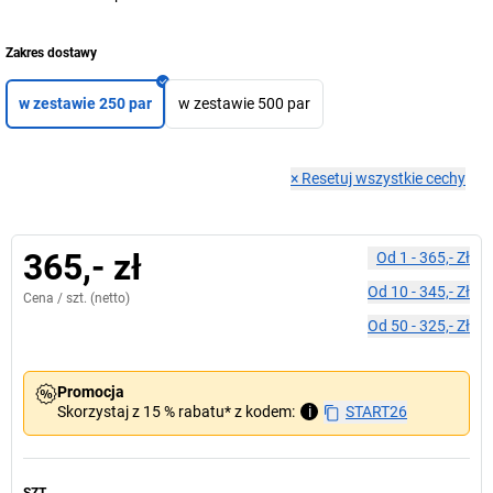
Zakres dostawy
w zestawie 250 par
w zestawie 500 par
×
Resetuj wszystkie cechy
365,- zł
Od
1
-
365,- Zł
Od
10
-
345,- Zł
Cena /
szt.
(netto)
Od
50
-
325,- Zł
Promocja
Skorzystaj z 15 % rabatu* z kodem:
i
START26