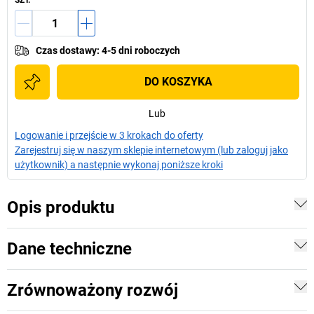
SZT.
Czas dostawy
:
4-5 dni roboczych
DO KOSZYKA
Lub
Logowanie i przejście w 3 krokach do oferty
Zarejestruj się w naszym sklepie internetowym (lub zaloguj jako
użytkownik) a następnie wykonaj poniższe kroki
Opis produktu
Dane techniczne
Zrównoważony rozwój