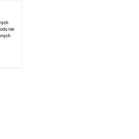
dnych
odu nie
lonych