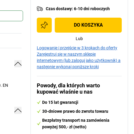
Czas dostawy
:
6-10 dni roboczych
DO KOSZYKA
Lub
Logowanie i przejście w 3 krokach do oferty
Zarejestruj się w naszym sklepie
internetowym (lub zaloguj jako użytkownik) a
następnie wykonaj poniższe kroki
Powody, dla których warto
0. EN
kupować właśnie u nas
Do 15 lat gwarancji
30-dniowe prawo do zwrotu towaru
Bezpłatny transport na zamówienia
powyżej 500,- zł (netto)