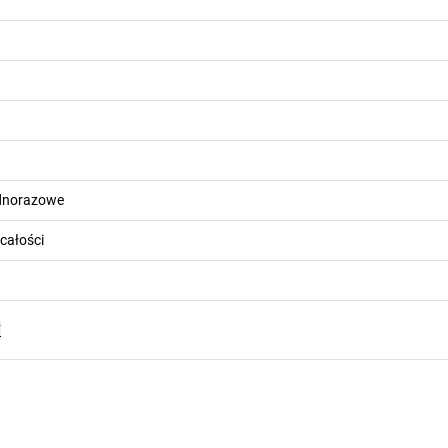
dnorazowe
całości
F