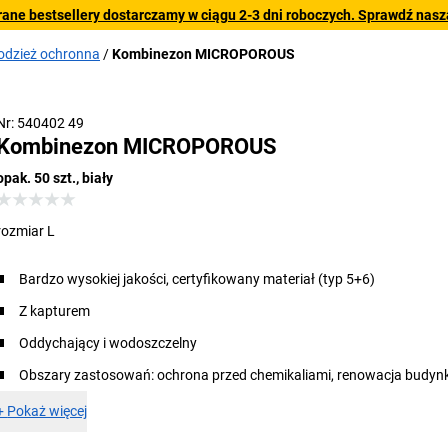
rane bestsellery dostarczamy w ciągu 2-3 dni roboczych. Sprawdź naszą
odzież ochronna
Kombinezon MICROPOROUS
Nr: 540402 49
Kombinezon MICROPOROUS
opak. 50 szt., biały
rozmiar L
Bardzo wysokiej jakości, certyfikowany materiał (typ 5+6)
Z kapturem
Oddychający i wodoszczelny
Obszary zastosowań: ochrona przed chemikaliami, renowacja budynk
+
Pokaż więcej