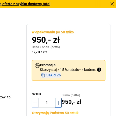
 ofertę z szybką dostawą tutaj
w opakowaniu po 50 tylko
950,- zł
Cena /
opak.
(netto)
19,- zł
/
szt.
Promocja
Skorzystaj z 15 % rabatu* z kodem:
i
START26
SZTUK
Suma (netto)
ów itp.
950,- zł
Otrzymają Państwo 50 sztuk