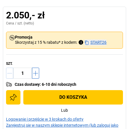
2.050,- zł
Cena /
szt.
(netto)
Promocja
Skorzystaj z 15 % rabatu* z kodem:
i
START26
SZT.
Czas dostawy
:
6-10 dni roboczych
DO KOSZYKA
Lub
Logowanie i przejście w 3 krokach do oferty
Zarejestruj się w naszym sklepie internetowym (lub zaloguj jako