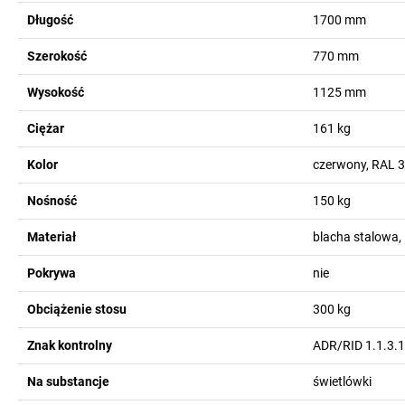
Długość
1700
mm
Szerokość
770
mm
Wysokość
1125
mm
Ciężar
161
kg
Kolor
czerwony, RAL 
Nośność
150
kg
Materiał
blacha stalowa,
Pokrywa
nie
Obciążenie stosu
300
kg
Znak kontrolny
ADR/RID 1.1.3.1
Na substancje
świetlówki