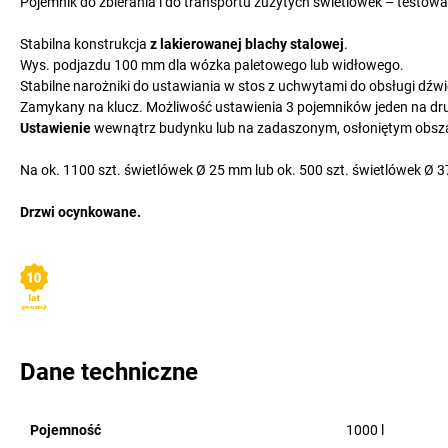
Pojemnik do zbierania i do transportu zużytych świetlówek – testowa
Stabilna konstrukcja
z lakierowanej blachy stalowej
.
Wys. podjazdu 100 mm dla wózka paletowego lub widłowego.
Stabilne narożniki do ustawiania w stos z uchwytami do obsługi dźw
Zamykany na klucz. Możliwość ustawienia 3 pojemników jeden na dr
Ustawienie
wewnątrz budynku lub na zadaszonym, osłoniętym obsz
Na ok. 1100 szt. świetlówek Ø 25 mm lub ok. 500 szt. świetlówek Ø 
Drzwi ocynkowane.
Dane techniczne
Pojemność
1000
l