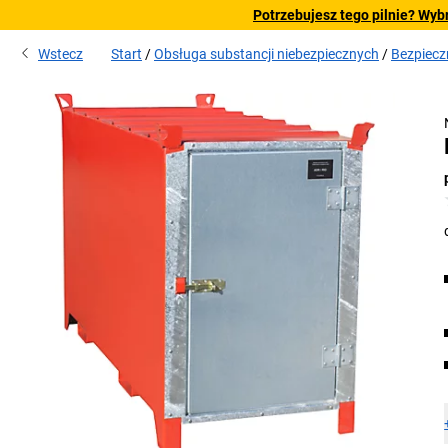
Potrzebujesz tego pilnie? Wyb
Wstecz
Start
Obsługa substancji niebezpiecznych
Bezpiecz