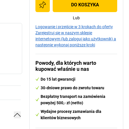
DO KOSZYKA
Lub
Logowanie i przejście w 3 krokach do oferty
Zarejestruj się w naszym sklepie
internetowym (lub zaloguj jako użytkownik) a
następnie wykonaj poniższe kroki
Powody, dla których warto
kupować właśnie u nas
Do 15 lat gwarancji
30-dniowe prawo do zwrotu towaru
Bezpłatny transport na zamówienia
powyżej 500,- zł (netto)
Wydajne procesy zamawiania dla
klientów biznesowych