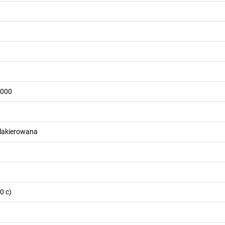
3000
 lakierowana
0 c)