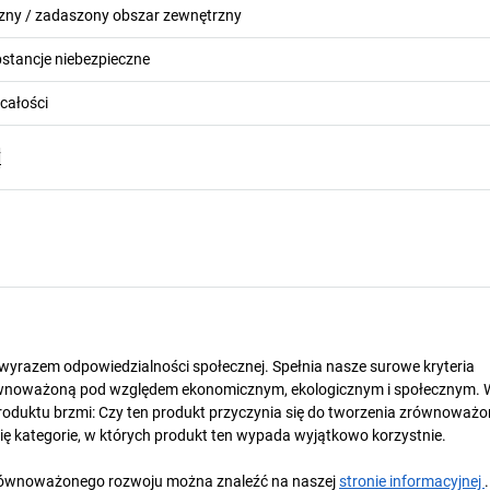
zny / zadaszony obszar zewnętrzny
bstancje niebezpieczne
całości
F
t wyrazem odpowiedzialności społecznej. Spełnia nasze surowe kryteria
wnoważoną pod względem ekonomicznym, ekologicznym i społecznym. 
oduktu brzmi: Czy ten produkt przyczynia się do tworzenia zrównoważo
się kategorie, w których produkt ten wypada wyjątkowo korzystnie.
y zrównoważonego rozwoju można znaleźć na naszej
stronie informacyjnej
.