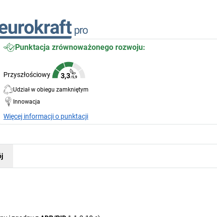
Punktacja zrównoważonego rozwoju:
Przyszłościowy
Udział w obiegu zamkniętym
Innowacja
Więcej informacji o punktacji
j