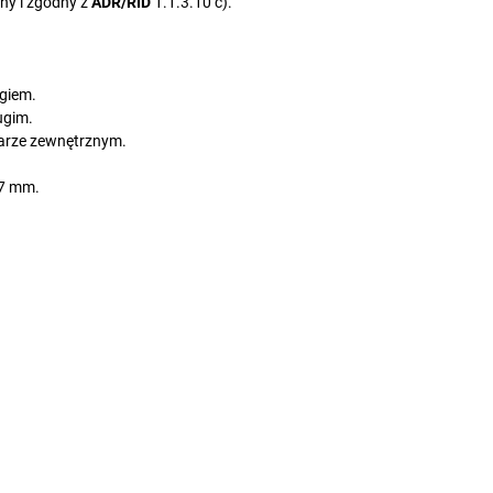
ny i zgodny z
ADR/RID
1.1.3.10 c).
igiem.
ugim.
arze zewnętrznym.
37 mm.