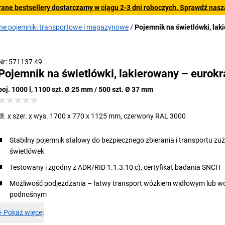
rane bestsellery dostarczamy w ciągu 2-3 dni roboczych. Sprawdź naszą
ne pojemniki transportowe i magazynowe
Pojemnik na świetlówki, lak
Nr: 571137 49
Pojemnik na świetlówki, lakierowany – eurokra
poj. 1000 l, 1100 szt. Ø 25 mm / 500 szt. Ø 37 mm
dł. x szer. x wys. 1700 x 770 x 1125 mm, czerwony RAL 3000
Stabilny pojemnik stalowy do bezpiecznego zbierania i transportu zu
świetlówek
Testowany i zgodny z ADR/RID 1.1.3.10 c), certyfikat badania SNCH
Możliwość podjeżdżania – łatwy transport wózkiem widłowym lub w
podnośnym
+
Pokaż więcej