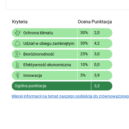
Kryteria
Ocena
Punktacja
30%
2,0
Ochrona klimatu
30%
4,2
Udział w obiegu zamkniętym
25%
3,0
Bioróżnorodność
10%
0,0
Efektywność ekonomiczna
5%
3,9
Innowacja
Ogólna punktacja
3,3
Więcej informacji na temat naszego podejścia do zrównoważoneg