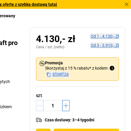
 ofertę z szybką dostawą tutaj
ierowany
4.130,- zł
Od
1
-
4.130,- Zł
ft pro
Od
3
-
3.910,- Zł
Cena /
szt.
(netto)
Promocja
Skorzystaj z 15 % rabatu* z kodem:
i
START26
żytych
SZT.
ózkiem
Czas dostawy
:
3–4 tygodni