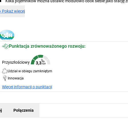
Kilka pojemników można ustawić modułowo obok siebie jako stację zb
+
Pokaż więcej
Punktacja zrównoważonego rozwoju:
Przyszłościowy
Udział w obiegu zamkniętym
Innowacja
Więcej informacji o punktacji
j
Połączenia