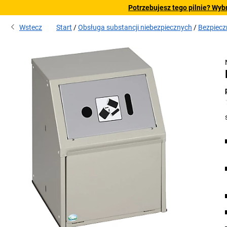
Potrzebujesz tego pilnie? Wyb
Wstecz
Start
Obsługa substancji niebezpiecznych
Bezpiecz