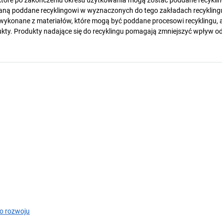
 które po zakończeniu okresu użytkowania mogą zostać poddane recykling
taną poddane recyklingowi w wyznaczonych do tego zakładach recykling
 wykonane z materiałów, które mogą być poddane procesowi recyklingu, 
kty. Produkty nadające się do recyklingu pomagają zmniejszyć wpływ 
o rozwoju