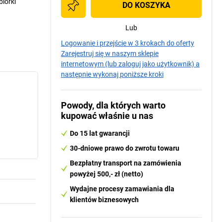
iórki
DO KOSZYKA
Lub
Logowanie i przejście w 3 krokach do oferty
Zarejestruj się w naszym sklepie
internetowym (lub zaloguj jako użytkownik) a
następnie wykonaj poniższe kroki
Powody, dla których warto
kupować właśnie u nas
Do 15 lat gwarancji
30-dniowe prawo do zwrotu towaru
Bezpłatny transport na zamówienia
powyżej 500,- zł (netto)
Wydajne procesy zamawiania dla
klientów biznesowych