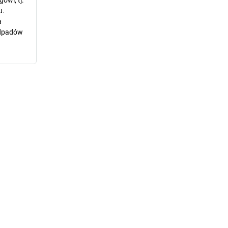
owi, tj.
u.
a
odpadów