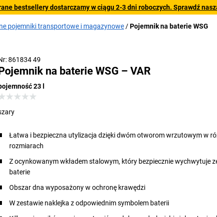
rane bestsellery dostarczamy w ciągu 2-3 dni roboczych. Sprawdź naszą
ne pojemniki transportowe i magazynowe
Pojemnik na baterie WSG
Nr: 861834 49
Pojemnik na baterie WSG – VAR
pojemność 23 l
szary
Łatwa i bezpieczna utylizacja dzięki dwóm otworom wrzutowym w r
rozmiarach
Z ocynkowanym wkładem stalowym, który bezpiecznie wychwytuje z
baterie
Obszar dna wyposażony w ochronę krawędzi
W zestawie naklejka z odpowiednim symbolem baterii