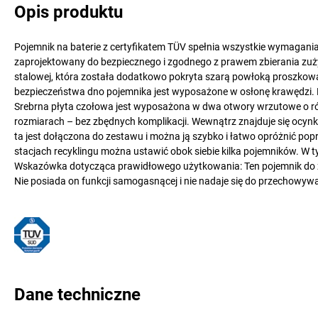
Opis produktu
Pojemnik na baterie z certyfikatem TÜV spełnia wszystkie wymagania
zaprojektowany do bezpiecznego i zgodnego z prawem zbierania zuży
stalowej, która została dodatkowo pokryta szarą powłoką proszkową
bezpieczeństwa dno pojemnika jest wyposażone w osłonę krawędzi. 
Srebrna płyta czołowa jest wyposażona w dwa otwory wrzutowe o różn
rozmiarach – bez zbędnych komplikacji. Wewnątrz znajduje się ocyn
ta jest dołączona do zestawu i można ją szybko i łatwo opróżnić po
stacjach recyklingu można ustawić obok siebie kilka pojemników. W 
Wskazówka dotycząca prawidłowego użytkowania: Ten pojemnik do zbió
Nie posiada on funkcji samogasnącej i nie nadaje się do przechowy
Dane techniczne