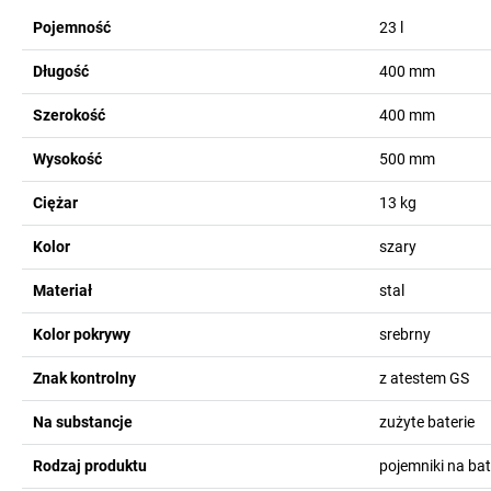
Pojemność
23
l
Długość
400
mm
Szerokość
400
mm
Wysokość
500
mm
Ciężar
13
kg
Kolor
szary
Materiał
stal
Kolor pokrywy
srebrny
Znak kontrolny
z atestem GS
Na substancje
zużyte baterie
Rodzaj produktu
pojemniki na bat