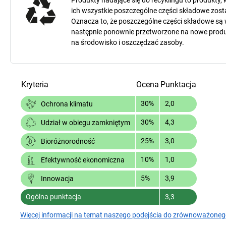
Produkty nadające się do recyklingu to produkty,
ich wszystkie poszczególne części składowe zos
Oznacza to, że poszczególne części składowe są
następnie ponownie przetworzone na nowe produ
na środowisko i oszczędzać zasoby.
Kryteria
Ocena
Punktacja
30%
2,0
Ochrona klimatu
30%
4,3
Udział w obiegu zamkniętym
25%
3,0
Bioróżnorodność
10%
1,0
Efektywność ekonomiczna
5%
3,9
Innowacja
Ogólna punktacja
3,3
Więcej informacji na temat naszego podejścia do zrównoważoneg