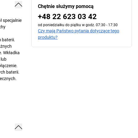
Chętnie służymy pomocą
+48 22 623 03 42
 specjalnie
od poniedziałku do piątku w godz. 07:30 - 17:30
chy
Czy mają Państwo pytania dotyczące tego
produktu?
baterii.
óżnych
e. Wkładka
 lub
łączenie.
h baterii.
iecznych.