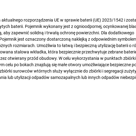
 aktualnego rozporządzenia UE w sprawie baterii (UE) 2023/1542 i został
tych baterii. Pojemnik wykonany jest z ognioodpornej, ocynkowanej bla
, aby zapewnić solidną i trwałą ochronę powierzchni. Dla dodatkowego
Pojemnik jest oznaczony dostarczoną naklejką z odpowiednim symbolem 
ych rozmiarach. Umożliwia to łatwą i bezpieczną utylizację baterii o r
kowana stalowa wkładka, która bezpiecznie przechwytuje zebrane bateri
przez otwierany przód obudowy. W celu wykorzystania w punktach zbiórki
tym celu po bokach znajdują się małe otwory umożliwiające bezpieczne po
rki surowców wtórnych służy wyłącznie do zbiórki i segregacji zużytyc
wania lub utylizacji odpadów samozapalnych lub innych odpadów niebezp