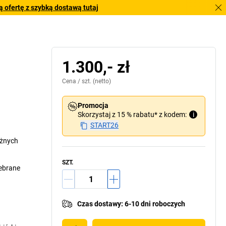
 ofertę z szybką dostawą tutaj
1.300,- zł
Cena /
szt.
(netto)
Promocja
Skorzystaj z 15 % rabatu* z kodem:
i
START26
óżnych
SZT.
ebrane
Czas dostawy
:
6-10 dni roboczych