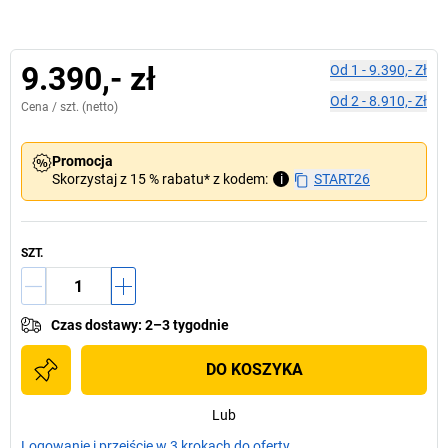
9.390,- zł
Od
1
-
9.390,- Zł
Od
2
-
8.910,- Zł
Cena /
szt.
(netto)
Promocja
Skorzystaj z 15 % rabatu* z kodem:
i
START26
SZT.
Czas dostawy
:
2–3 tygodnie
DO KOSZYKA
Lub
Logowanie i przejście w 3 krokach do oferty