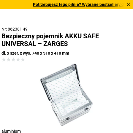
Potrzebujesz tego pilnie? Wybrane bestsellery dostarcz
Nr: 862381 49
Bezpieczny pojemnik AKKU SAFE
UNIVERSAL – ZARGES
dł. x szer. x wys. 740 x 510 x 410 mm
aluminium