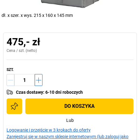
dł. x szer. x wys. 215 x 160 x 145 mm
475,- zł
Cena /
szt.
(netto)
SZT.
Czas dostawy
:
6-10 dni roboczych
DO KOSZYKA
Lub
Logowanie i przejście w 3 krokach do oferty
Zarejestruj się w naszym sklepie internetowym (lub zaloguj jako