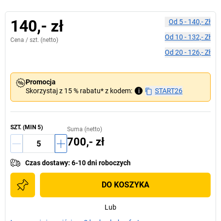
140,- zł
Od
5
-
140,- Zł
Od
10
-
132,- Zł
Cena /
szt.
(netto)
Od
20
-
126,- Zł
Promocja
Skorzystaj z 15 % rabatu* z kodem:
i
START26
SZT.
(MIN
5
)
Suma (netto)
700,- zł
Czas dostawy
:
6-10 dni roboczych
DO KOSZYKA
Lub