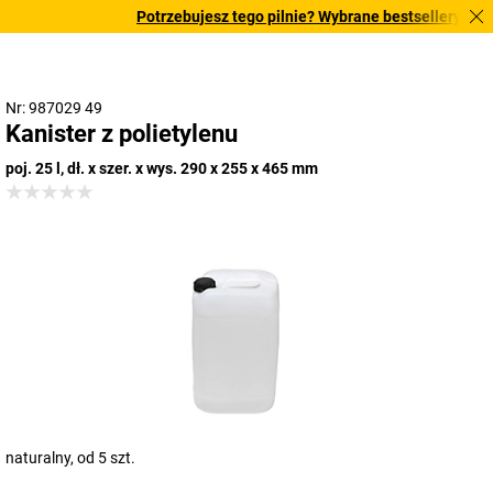
Potrzebujesz tego pilnie? Wybrane bestsellery dostar
Nr: 987029 49
Kanister z polietylenu
poj. 25 l, dł. x szer. x wys. 290 x 255 x 465 mm
naturalny, od 5 szt.