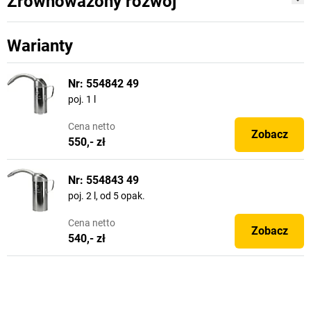
Zrównoważony rozwój
Warianty
Nr: 554842 49
poj. 1 l
Cena
netto
Zobacz
550,- zł
Nr: 554843 49
poj. 2 l, od 5 opak.
Cena
netto
Zobacz
540,- zł