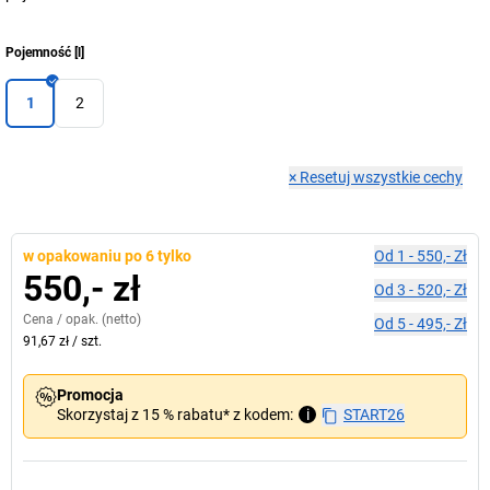
Pojemność
[
l
]
1
2
×
Resetuj wszystkie cechy
w opakowaniu po 6 tylko
Od
1
-
550,- Zł
550,- zł
Od
3
-
520,- Zł
Cena /
opak.
(netto)
Od
5
-
495,- Zł
91,67 zł
/
szt.
Promocja
Skorzystaj z 15 % rabatu* z kodem:
i
START26