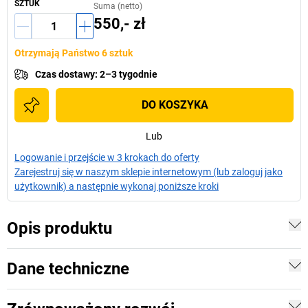
SZTUK
Suma (netto)
550,- zł
Otrzymają Państwo 6 sztuk
Czas dostawy
:
2–3 tygodnie
DO KOSZYKA
Lub
Logowanie i przejście w 3 krokach do oferty
Zarejestruj się w naszym sklepie internetowym (lub zaloguj jako
użytkownik) a następnie wykonaj poniższe kroki
Opis produktu
Dane techniczne