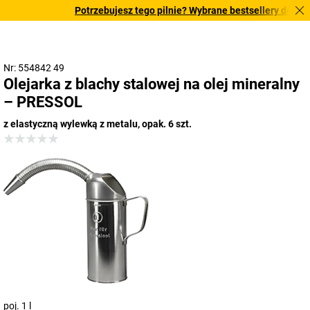
Potrzebujesz tego pilnie? Wybrane bestsellery dostarcz
Nr: 554842 49
Olejarka z blachy stalowej na olej mineralny
– PRESSOL
z elastyczną wylewką z metalu, opak. 6 szt.
poj. 1 l