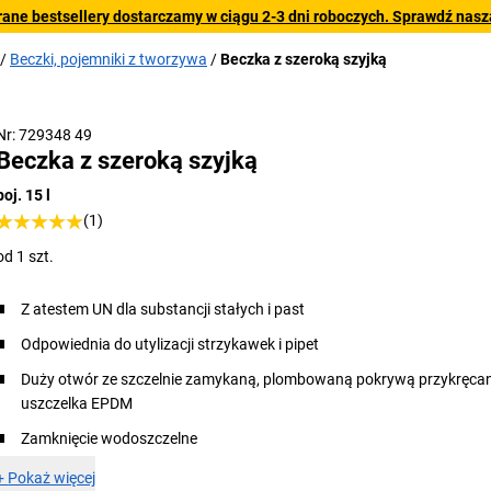
rane bestsellery dostarczamy w ciągu 2-3 dni roboczych. Sprawdź naszą
Beczki, pojemniki z tworzywa
Beczka z szeroką szyjką
Nr: 729348 49
Beczka z szeroką szyjką
poj. 15 l
(1)
od 1 szt.
Z atestem UN dla substancji stałych i past
Odpowiednia do utylizacji strzykawek i pipet
Duży otwór ze szczelnie zamykaną, plombowaną pokrywą przykręca
uszczelka EPDM
Zamknięcie wodoszczelne
+
Pokaż więcej