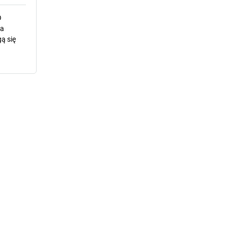
O
la
ą się