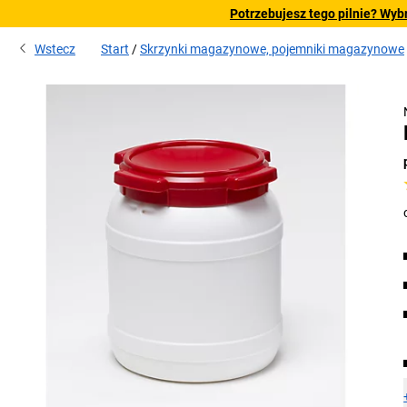
Potrzebujesz tego pilnie? Wyb
Wstecz
Start
Skrzynki magazynowe, pojemniki magazynowe