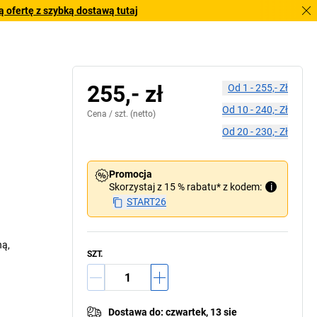
 ofertę z szybką dostawą tutaj
255,- zł
Od
1
-
255,- Zł
Od
10
-
240,- Zł
Cena /
szt.
(netto)
Od
20
-
230,- Zł
Promocja
Skorzystaj z 15 % rabatu* z kodem:
i
START26
ną,
SZT.
Dostawa do
:
czwartek, 13 sie