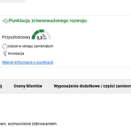
Punktacja zrównoważonego rozwoju:
Przyszłościowy
Udział w obiegu zamkniętym
Innowacja
Więcej informacji o punktacji
j
Oceny klientów
Wyposażenie dodatkowe / części zamien
zewn. wzmocnione żebrowaniem.