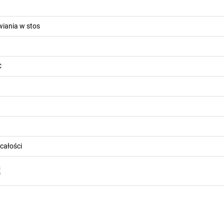
iania w stos
C
całości
F