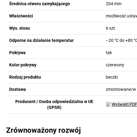
Średnica otworu zamykającego
204
mm
Właściwości
możliwość ustaw
Wys. stosu
6
szt.
Odporne na działanie temperatur
–20 °C do +80 °
Pokrywa
tak
Kolor pokrywy
czerwony
Rodzaj produktu
beczki
Dostawa
zmontowane/w 
Producent / Osoba odpowiedzialna w UE
Wyświetl PD
(GPSR)
Zrównoważony rozwój