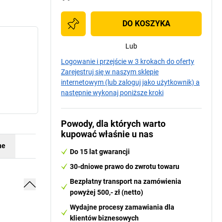
DO KOSZYKA
Lub
Logowanie i przejście w 3 krokach do oferty
Zarejestruj się w naszym sklepie
internetowym (lub zaloguj jako użytkownik) a
następnie wykonaj poniższe kroki
Powody, dla których warto
kupować właśnie u nas
ne
Do 15 lat gwarancji
30-dniowe prawo do zwrotu towaru
Bezpłatny transport na zamówienia
powyżej 500,- zł (netto)
Wydajne procesy zamawiania dla
klientów biznesowych