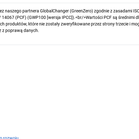
zez naszego partnera GlobalChanger (GreenZero) zgodnie z zasadami IS
/ 14067 (PCF) (GWP100 [wersja IPCC]).<br/>Wartości PCF są średnimi d
h produktów, które nie zostały zweryfikowane przez strony trzecie i mog
z z poprawą danych.
o rozwoju