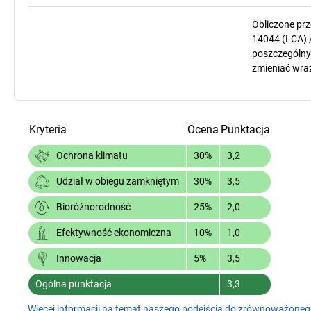
Obliczone pr
14044 (LCA) 
poszczególnyc
zmieniać wra
Kryteria
Ocena
Punktacja
30%
3,2
Ochrona klimatu
30%
3,5
Udział w obiegu zamkniętym
25%
2,0
Bioróżnorodność
10%
1,0
Efektywność ekonomiczna
5%
3,5
Innowacja
Ogólna punktacja
3,3
Więcej informacji na temat naszego podejścia do zrównoważoneg