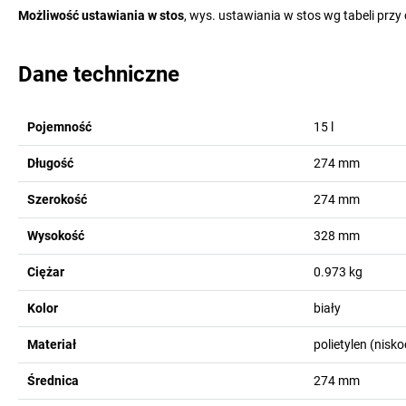
Możliwość ustawiania w stos
, wys. ustawiania w stos wg tabeli przy
Dane techniczne
Pojemność
15
l
Długość
274
mm
Szerokość
274
mm
Wysokość
328
mm
Ciężar
0.973
kg
Kolor
biały
Materiał
polietylen (nisk
Średnica
274
mm