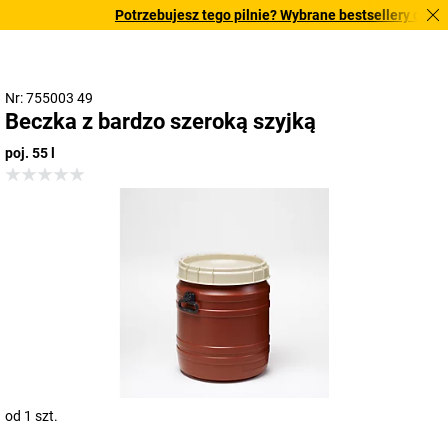
Potrzebujesz tego pilnie? Wybrane bestsellery dostarc
Nr: 755003 49
Beczka z bardzo szeroką szyjką
poj. 55 l
od 1 szt.