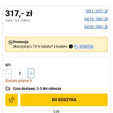
317,- zł
Od
1
-
317,- Zł
Od
10
-
300,- Zł
Cena /
szt.
(netto)
Od
20
-
285,- Zł
Promocja
Skorzystaj z 15 % rabatu* z kodem:
i
START26
SZT.
Zostało jedynie 8
Czas dostawy
:
2-3 dni robocze
DO KOSZYKA
Lub