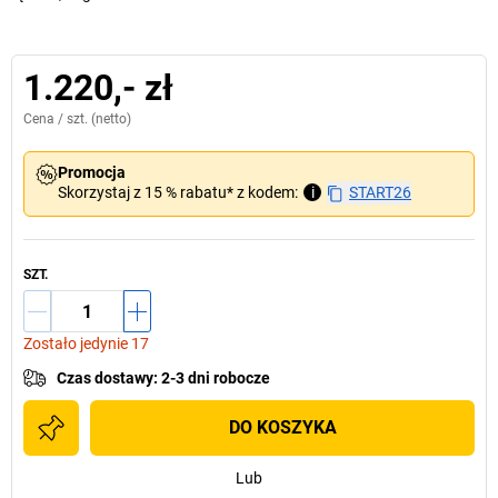
1.220,- zł
Cena /
szt.
(netto)
Promocja
Skorzystaj z 15 % rabatu* z kodem:
i
START26
SZT.
Zostało jedynie 17
Czas dostawy
:
2-3 dni robocze
DO KOSZYKA
Lub