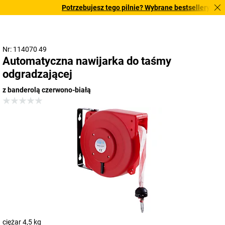
Potrzebujesz tego pilnie? Wybrane bestsellery dosta
Nr: 114070 49
Automatyczna nawijarka do taśmy
odgradzającej
z banderolą czerwono-białą
ciężar 4,5 kg