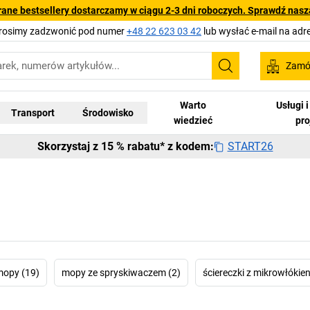
rane bestsellery dostarczamy w ciągu 2-3 dni roboczych. Sprawdź naszą
Prosimy zadzwonić pod numer
+48 22 623 03 42
lub wysłać e-mail na adr
Zamów
Szukaj
Warto
Usługi 
Transport
Środowisko
wiedzieć
pr
START26
Skorzystaj z 15 % rabatu* z kodem:
mopy (19)
mopy ze spryskiwaczem (2)
ściereczki z mikrowłókien