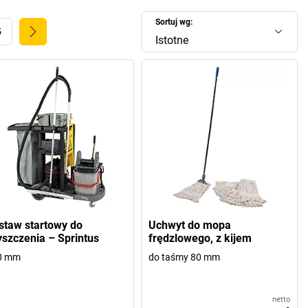
Sortuj wg:
5
Istotne
staw startowy do
Uchwyt do mopa
yszczenia – Sprintus
frędzlowego, z kijem
0 mm
do taśmy 80 mm
netto