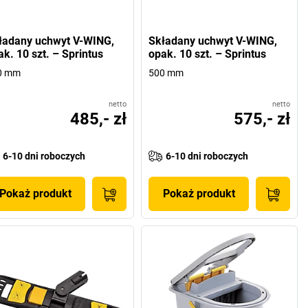
ładany uchwyt V-WING,
Składany uchwyt V-WING,
ak. 10 szt. – Sprintus
opak. 10 szt. – Sprintus
0 mm
500 mm
netto
netto
485,- zł
575,- zł
6-10 dni roboczych
6-10 dni roboczych
Pokaż produkt
Pokaż produkt