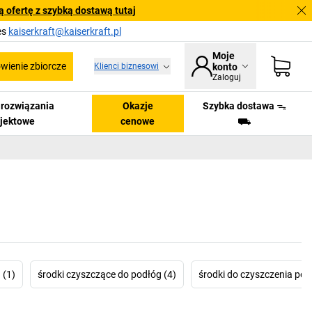
 ofertę z szybką dostawą tutaj
es
kaiserkraft@kaiserkraft.pl
Moje
ienie zbiorcze
Klienci biznesowi
konto
Zaloguj
i rozwiązania
Okazje
Szybka dostawa ᯓ
ojektowe
cenowe
⛟
 (1)
środki czyszczące do podłóg (4)
środki do czyszczenia pow