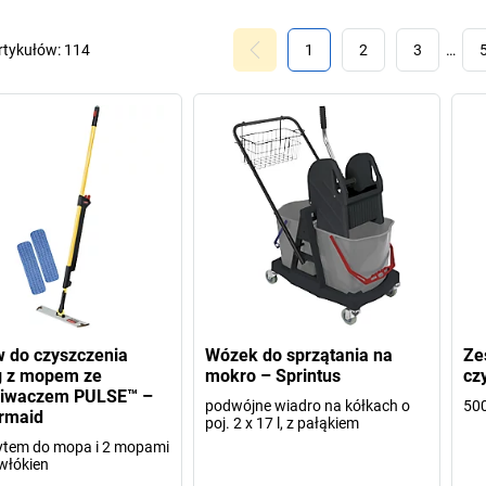
rtykułów:
114
1
2
3
…
 do czyszczenia
Wózek do sprzątania na
Ze
g z mopem ze
mokro – Sprintus
cz
kiwaczem PULSE™ –
podwójne wiadro na kółkach o
50
rmaid
poj. 2 x 17 l, z pałąkiem
ytem do mopa i 2 mopami
włókien