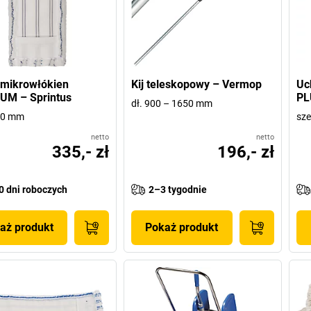
 mikrowłókien
Kij teleskopowy – Vermop
Uc
UM – Sprintus
PL
dł. 900 – 1650 mm
00 mm
sze
netto
netto
335,- zł
196,- zł
0 dni roboczych
2–3 tygodnie
aż produkt
Pokaż produkt