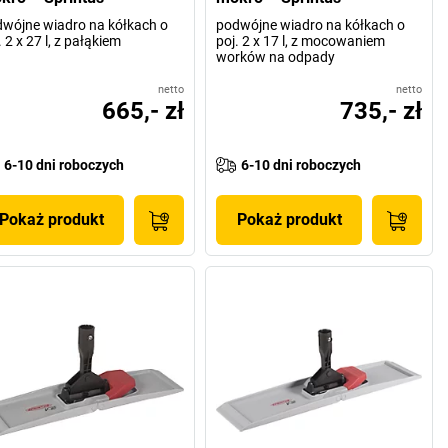
wójne wiadro na kółkach o
podwójne wiadro na kółkach o
. 2 x 27 l, z pałąkiem
poj. 2 x 17 l, z mocowaniem
worków na odpady
netto
netto
665,- zł
735,- zł
6-10 dni roboczych
6-10 dni roboczych
Pokaż produkt
Pokaż produkt