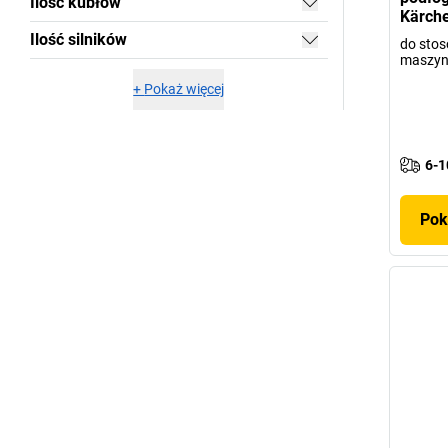
Ilość kubłów
Kärch
Ilość silników
do stos
maszy
+
Pokaż więcej
6-1
Pok