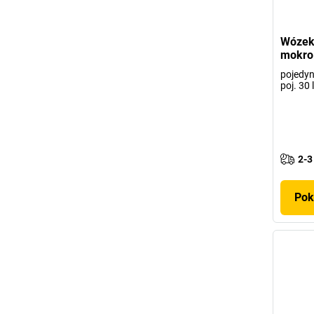
Wózek 
mokro
pojedyn
poj. 30 l
2-3
Pok