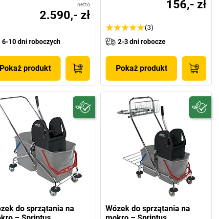
156,- zł
netto
2.590,- zł
(3)
6-10 dni roboczych
2-3 dni robocze
Pokaż produkt
Pokaż produkt
zek do sprzątania na
Wózek do sprzątania na
kro – Sprintus
mokro – Sprintus