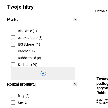
Twoje filtry
Liczba a
Marka
Bio-Circle (3)
eurokraft pro (8)
IBS Scherer (1)
Kärcher (19)
Rubbermaid (8)
Sprintus (29)
Zestaw
podłó
Rodzaj produktu
sprys
Rubbe
filtry (2)
z uchw
kije (2)
z mikro