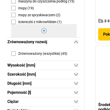
maszyny do czyszczenia podłóg (15)
mopy (19)
mopy ze spryskiwaczem (2)
2-3
ściereczki z mikrowłókien (1)
Pok
Zrównoważony rozwój
Zrównoważony (wszystkie) (45)
Wysokość [mm]
Szerokość [mm]
Długość [mm]
Pojemność [l]
Ciężar
Środek
podłóg