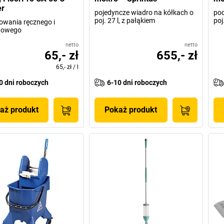
er
pojedyncze wiadro na kółkach o
pod
poj. 27 l, z pałąkiem
poj
owania ręcznego i
nowego
netto
netto
65,- zł
655,- zł
65,- zł
/
l
0 dni roboczych
6-10 dni roboczych
aż produkt
Pokaż produkt