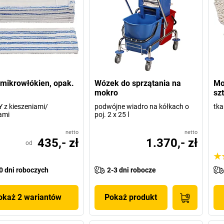
mikrowłókien, opak.
Wózek do sprzątania na
Mo
mokro
szt
z kieszeniami/
podwójne wiadro na kółkach o
tka
ami
poj. 2 x 25 l
netto
netto
435,- zł
1.370,- zł
od
0 dni roboczych
2-3 dni robocze
okaż 2 wariantów
Pokaż produkt