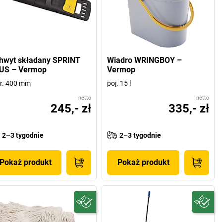
hwyt składany SPRINT
Wiadro WRINGBOY –
US – Vermop
Vermop
r. 400 mm
poj. 15 l
netto
netto
245,- zł
335,- zł
2–3 tygodnie
2–3 tygodnie
Pokaż produkt
Pokaż produkt