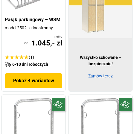
Pałąk parkingowy – WSM
model 2502, jednostronny
netto
1.045,- zł
od
(1)
Wszystko schowane –
bezpiecznie!
6-10 dni roboczych
Zamów teraz
Pokaż 4 wariantów