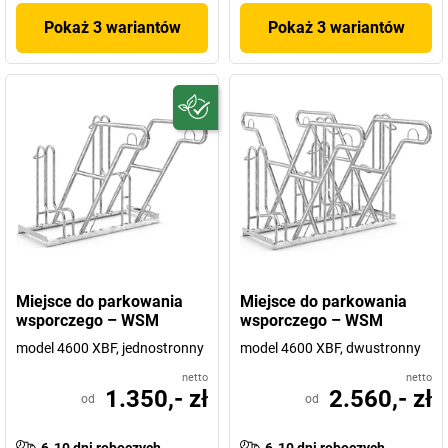
Pokaż 3 wariantów
Pokaż 3 wariantów
Miejsce do parkowania
Miejsce do parkowania
wsporczego – WSM
wsporczego – WSM
model 4600 XBF, jednostronny
model 4600 XBF, dwustronny
netto
netto
1.350,- zł
2.560,- zł
od
od
6-10 dni roboczych
6-10 dni roboczych