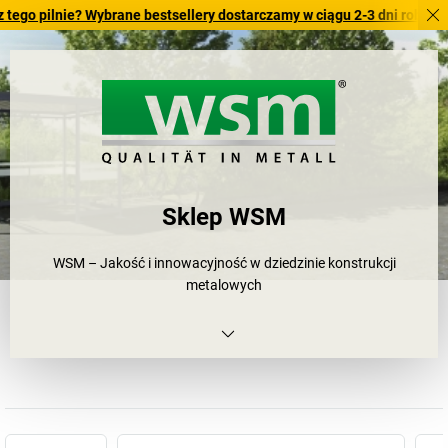
lnie? Wybrane bestsellery dostarczamy w ciągu 2-3 dni roboczych. Spr
Sklep WSM
WSM – Jakość i innowacyjność w dziedzinie konstrukcji
metalowych
Od 1958 r. WSM jest synonimem doświadczenia w dziedzinie
konstrukcji metalowych. Nasza oferta obejmuje mobilne systemy
zabudowy, zadaszenia, systemy parkingów rowerowych, carporty
i systemy informacyjne – certyfikowane, trwałe i o
ponadczasowym designie.