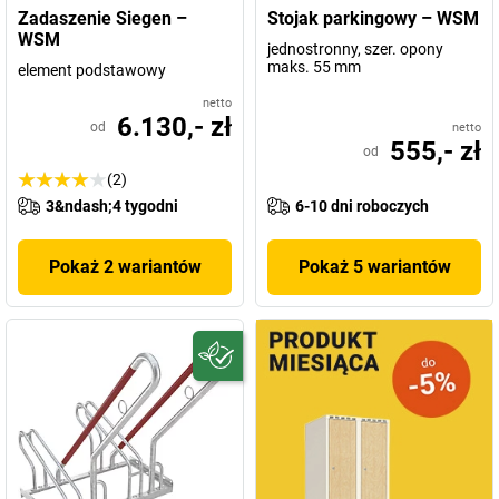
Zadaszenie Siegen –
Stojak parkingowy – WSM
WSM
jednostronny, szer. opony
maks. 55 mm
element podstawowy
netto
6.130,- zł
od
netto
555,- zł
od
(2)
3&ndash;4 tygodni
6-10 dni roboczych
Pokaż 2 wariantów
Pokaż 5 wariantów