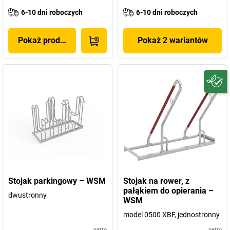
6-10 dni roboczych
6-10 dni roboczych
Pokaż produkt
Pokaż 2 wariantów
Stojak parkingowy – WSM
Stojak na rower, z
pałąkiem do opierania –
dwustronny
WSM
model 0500 XBF, jednostronny
netto
netto