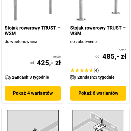
Stojak rowerowy TRUST –
Stojak rowerowy TRUST –
WSM
WSM
do wbetonowania
do zakotwienia
netto
485,- zł
od
netto
425,- zł
od
(4)
2&ndash;3 tygodnie
2&ndash;3 tygodnie
Pokaż 4 wariantów
Pokaż 6 wariantów