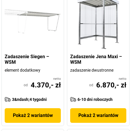
Zadaszenie Siegen –
Zadaszenie Jena Maxi –
WSM
WSM
element dodatkowy
zadaszenie dwustronne
netto
netto
4.370,- zł
6.870,- zł
od
od
3&ndash;4 tygodni
6-10 dni roboczych
Pokaż 2 wariantów
Pokaż 2 wariantów