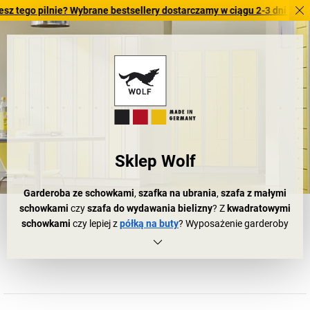
 pilnie? Wybrane bestsellery dostarczamy w ciągu 2-3 dni roboczych. 
Sklep Wolf
Garderoba ze schowkami
,
szafka na ubrania
,
szafa z małymi
schowkami
czy
szafa do wydawania bielizny
? Z
kwadratowymi
schowkami
czy lepiej z
półką na buty
? Wyposażenie garderoby
czy przebieralni nie zdaje się być wielkim wyzwaniem,
przynajmniej początkowo. Błąd: wyposażenie pomieszczeń
socjalnych to nauka sama w sobie!
Jak dobrze, że istnieje
EUGEN WOLF
.
Szafki Wolf
,
szafy Wolf
,
ławki Wolf
… w asortymencie firmy EUGEN WOLF znajdą Państwo