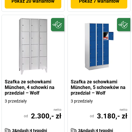
Pokaż 20 wariantów
Pokaż 7 wariantów
Szafka ze schowkami
Szafka ze schowkami
München, 4 schowki na
München, 5 schowków na
przedział – Wolf
przedział – Wolf
3 przedziały
3 przedziały
netto
netto
2.300,- zł
3.180,- zł
od
od
3&ndash;4 tygodni
3&ndash;4 tygodni