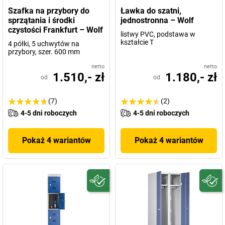
Szafka na przybory do
Ławka do szatni,
sprzątania i środki
jednostronna – Wolf
czystości Frankfurt – Wolf
listwy PVC, podstawa w
kształcie T
4 półki, 5 uchwytów na
przybory, szer. 600 mm
netto
netto
1.510,- zł
1.180,- zł
od
od
(7)
(2)
4-5 dni roboczych
4-5 dni roboczych
Pokaż 4 wariantów
Pokaż 4 wariantów