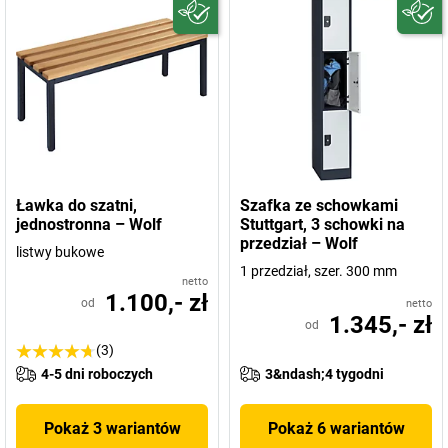
Ławka do szatni,
Szafka ze schowkami
jednostronna – Wolf
Stuttgart, 3 schowki na
przedział – Wolf
listwy bukowe
1 przedział, szer. 300 mm
netto
1.100,- zł
od
netto
1.345,- zł
od
(3)
4-5 dni roboczych
3&ndash;4 tygodni
Pokaż 3 wariantów
Pokaż 6 wariantów