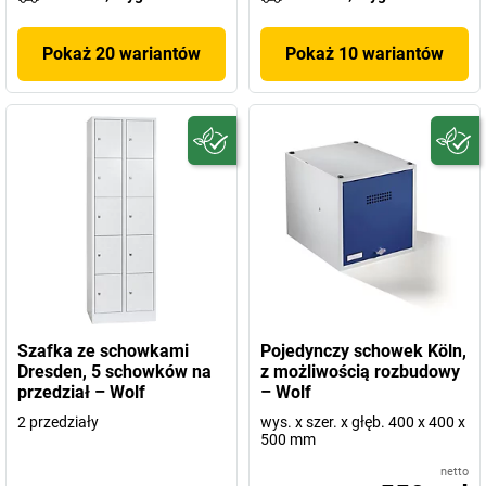
Pokaż 20 wariantów
Pokaż 10 wariantów
Szafka ze schowkami
Pojedynczy schowek Köln,
Dresden, 5 schowków na
z możliwością rozbudowy
przedział – Wolf
– Wolf
2 przedziały
wys. x szer. x głęb. 400 x 400 x
500 mm
netto