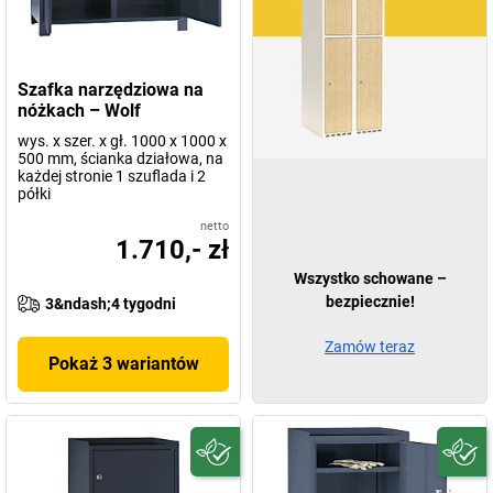
Szafka narzędziowa na
nóżkach – Wolf
wys. x szer. x gł. 1000 x 1000 x
500 mm, ścianka działowa, na
każdej stronie 1 szuflada i 2
półki
netto
1.710,- zł
Wszystko schowane –
bezpiecznie!
3&ndash;4 tygodni
Zamów teraz
Pokaż 3 wariantów