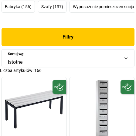
wszystko, co potrzebne jest do wyposażenia pomieszczeń
Fabryka (156)
Szafy (137)
Wyposażenie pomieszczeń socjal
socjalnych. Firma z prawie 100-letnią tradycją została założona w
1923 r. przez mistrza mechanika Eugena Wilhelma Wolf w
Musterbergu koło Stuttgartu. Początkowo firma produkowała
bardzo szeroki asortyment, by następnie od 1955 r.
Filtry
skoncentrować się głównie na produkcji szaf stalowych oraz
skrzynek na asortyment i skrzynek magazynowych. W 1975 firma
definitywnie zdecydowała się na produkcję wyposażenia do biur i
Sortuj wg:
zakładów – dziś EUGEN WOLF Metallwarenfabrik GmbH
Istotne
zaliczana jest do wiodących producentów
mebli stalowych
na
Liczba artykułów:
166
terenie Niemiec.
Czy poszukują Państwo szafek dodatkowych jako wyposażenia
dodatkowego czy pojemnej
szafy do garderoby Wolf
– w naszym
sklepie z pewnością Państwo ją znajdą!