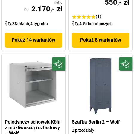
550,- zł
netto
2.170,- zł
od
(1)
3&ndash;4 tygodni
4-5 dni roboczych
Pokaż 14 wariantów
Pokaż 8 wariantów
Pojedynczy schowek Köln,
Szafka Berlin 2 – Wolf
z możliwością rozbudowy
2 przedziały
– Wolf