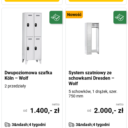
Nowość
Dwupoziomowa szafka
System szatniowy ze
Köln – Wolf
schowkami Dresden –
Wolf
2 przedziały
5 schowków, 1 drążek, szer.
750 mm
netto
netto
1.400,- zł
2.000,- zł
od
od
3&ndash;4 tygodni
3&ndash;4 tygodni