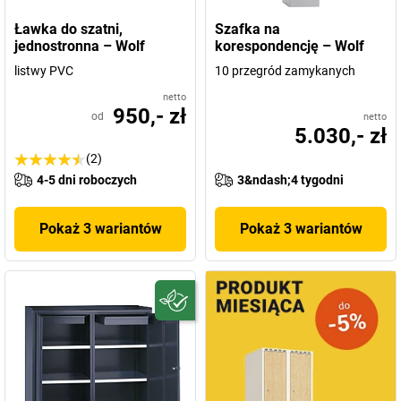
Ławka do szatni,
Szafka na
jednostronna – Wolf
korespondencję – Wolf
listwy PVC
10 przegród zamykanych
netto
950,- zł
od
netto
5.030,- zł
(2)
4-5 dni roboczych
3&ndash;4 tygodni
Pokaż 3 wariantów
Pokaż 3 wariantów