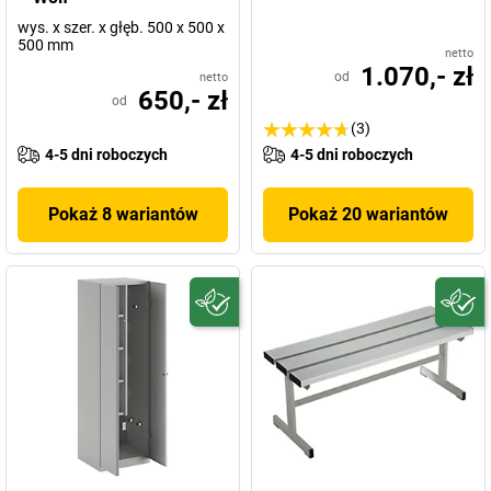
wys. x szer. x głęb. 500 x 500 x
500 mm
netto
1.070,- zł
od
netto
650,- zł
od
(3)
4-5 dni roboczych
4-5 dni roboczych
Pokaż 8 wariantów
Pokaż 20 wariantów