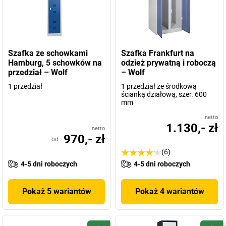
Szafka ze schowkami
Szafka Frankfurt na
Hamburg, 5 schowków na
odzież prywatną i roboczą
przedział – Wolf
– Wolf
1 przedział
1 przedział ze środkową
ścianką działową, szer. 600
mm
netto
1.130,- zł
netto
970,- zł
od
(6)
4-5 dni roboczych
4-5 dni roboczych
Pokaż 5 wariantów
Pokaż 4 wariantów