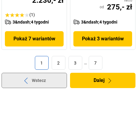
2.230,- zł
netto
275,- zł
od
(1)
3&ndash;4 tygodni
3&ndash;4 tygodni
Pokaż 7 wariantów
Pokaż 3 wariantów
1
2
3
…
7
Dalej
Wstecz