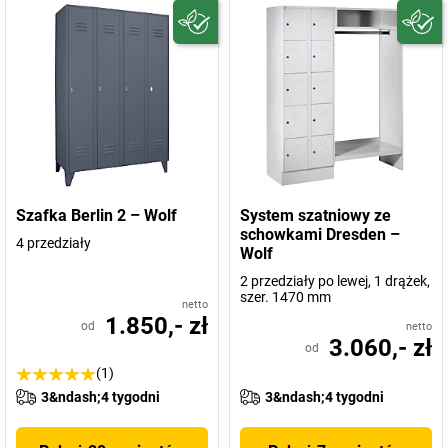
Szafka Berlin 2 – Wolf
System szatniowy ze
schowkami Dresden –
4 przedziały
Wolf
2 przedziały po lewej, 1 drążek,
szer. 1470 mm
netto
1.850,- zł
od
netto
3.060,- zł
od
(1)
3&ndash;4 tygodni
3&ndash;4 tygodni