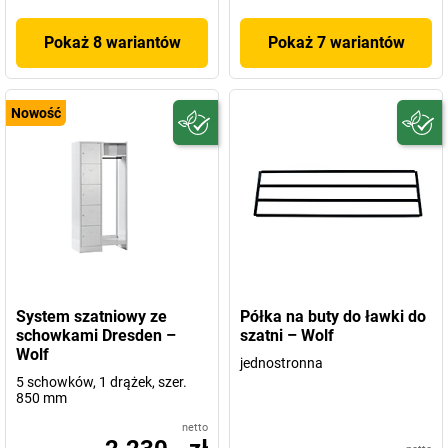
Pokaż 8 wariantów
Pokaż 7 wariantów
Nowość
System szatniowy ze
Półka na buty do ławki do
schowkami Dresden –
szatni – Wolf
Wolf
jednostronna
5 schowków, 1 drążek, szer.
850 mm
netto