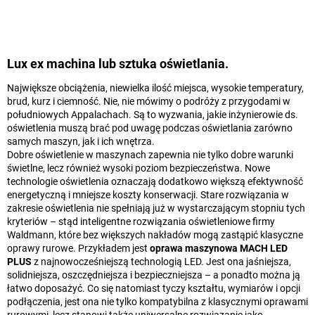
Lux ex machina lub sztuka oświetlania.
Największe obciążenia, niewielka ilość miejsca, wysokie temperatury,
brud, kurz i ciemność. Nie, nie mówimy o podróży z przygodami w
południowych Appalachach. Są to wyzwania, jakie inżynierowie ds.
oświetlenia muszą brać pod uwagę podczas oświetlania zarówno
samych maszyn, jak i ich wnętrza.
Dobre oświetlenie w maszynach zapewnia nie tylko dobre warunki
świetlne, lecz również wysoki poziom bezpieczeństwa. Nowe
technologie oświetlenia oznaczają dodatkowo większą efektywność
energetyczną i mniejsze koszty konserwacji. Stare rozwiązania w
zakresie oświetlenia nie spełniają już w wystarczającym stopniu tych
kryteriów – stąd inteligentne rozwiązania oświetleniowe firmy
Waldmann, które bez większych nakładów mogą zastąpić klasyczne
oprawy rurowe. Przykładem jest
oprawa maszynowa MACH LED
PLUS
z najnowocześniejszą technologią LED. Jest ona jaśniejsza,
solidniejsza, oszczędniejsza i bezpieczniejsza – a ponadto można ją
łatwo doposażyć. Co się natomiast tyczy kształtu, wymiarów i opcji
podłączenia, jest ona nie tylko kompatybilna z klasycznymi oprawami
rurowymi, lecz stanowi także uniwersalne rozwiązanie jako