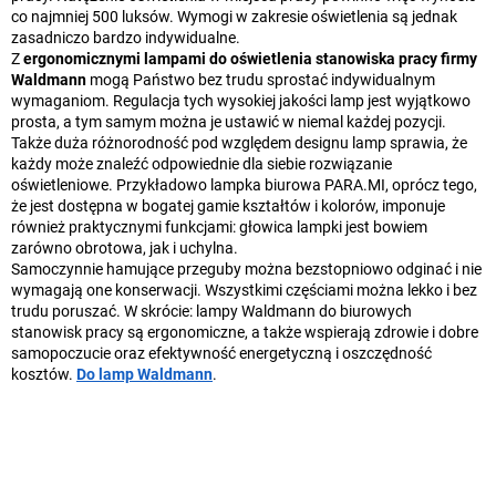
co najmniej 500 luksów. Wymogi w zakresie oświetlenia są jednak
zasadniczo bardzo indywidualne.
Z
ergonomicznymi lampami do oświetlenia stanowiska pracy firmy
Waldmann
mogą Państwo bez trudu sprostać indywidualnym
wymaganiom. Regulacja tych wysokiej jakości lamp jest wyjątkowo
prosta, a tym samym można je ustawić w niemal każdej pozycji.
Także duża różnorodność pod względem designu lamp sprawia, że
każdy może znaleźć odpowiednie dla siebie rozwiązanie
oświetleniowe. Przykładowo lampka biurowa PARA.MI, oprócz tego,
że jest dostępna w bogatej gamie kształtów i kolorów, imponuje
również praktycznymi funkcjami: głowica lampki jest bowiem
zarówno obrotowa, jak i uchylna.
Samoczynnie hamujące przeguby można bezstopniowo odginać i nie
wymagają one konserwacji. Wszystkimi częściami można lekko i bez
trudu poruszać. W skrócie: lampy Waldmann do biurowych
stanowisk pracy są ergonomiczne, a także wspierają zdrowie i dobre
samopoczucie oraz efektywność energetyczną i oszczędność
kosztów.
Do lamp Waldmann
.