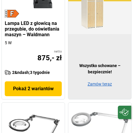
Lampa LED z głowicą na
przegubie, do oświetlania
maszyn – Waldmann
5 W
netto
875,- zł
Wszystko schowane –
bezpiecznie!
2&ndash;3 tygodnie
Zamów teraz
Pokaż 2 wariantów