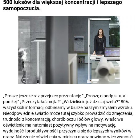
500 luksów dla większej koncentracji i lepszego
samopoczucia.
„Proszę jeszcze raz przejrzeć prezentację.“ „Proszę o podpis tutaj
poniżej.“ „Przeczytałaś mejla?“ „Widzieliście już dzisiaj szefa?“ 80%
wszystkich informacji odbieramy w biurze naszym zmysłem wzroku.
Nieodpowiednie światło może tutaj szybko prowadzić do zmęczenia,
trudności z koncentracją, chorób oczu i bólów głowy. Właściwe
oświetlenie ma natomiast pozytywny wpływ na motywację,
wydajność i produktywność i przyczynia się do lepszych wyników w
pracy. Natężenie oświetlenia w miejscu pracy powinno więc wynosić