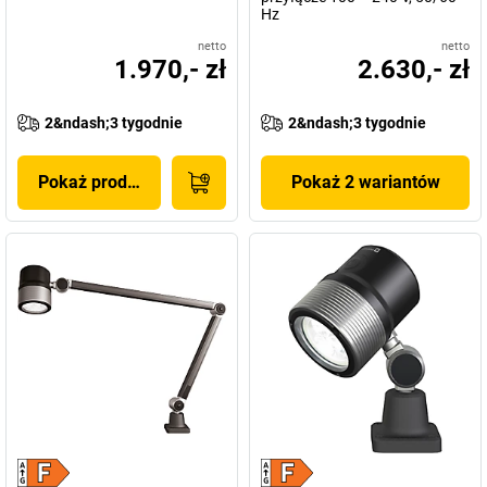
Hz
netto
netto
1.970,- zł
2.630,- zł
2&ndash;3 tygodnie
2&ndash;3 tygodnie
Pokaż produkt
Pokaż 2 wariantów