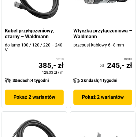
Kabel przyłączeniowy,
Wtyczka przyłączeniowa –
czarny – Waldmann
Waldmann
do lamp 100 / 120 / 220 – 240
przepust kablowy 6–8 mm
V
netto
netto
385,- zł
245,- zł
od
128,33 zł
/
m
3&ndash;4 tygodni
3&ndash;4 tygodni
Pokaż 2 wariantów
Pokaż 2 wariantów