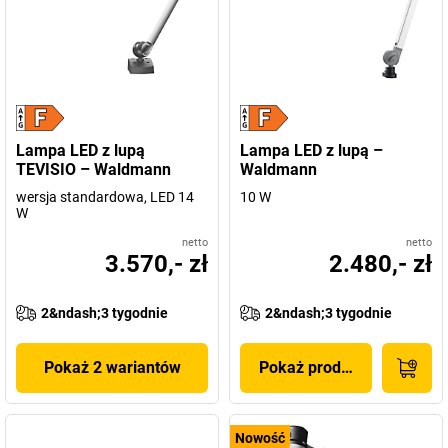
Lampa LED z lupą
Lampa LED z lupą –
TEVISIO – Waldmann
Waldmann
wersja standardowa, LED 14
10 W
W
netto
netto
3.570,- zł
2.480,- zł
2&ndash;3 tygodnie
2&ndash;3 tygodnie
Pokaż 2 wariantów
Pokaż produkt
Nowość