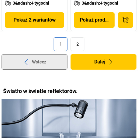
3&ndash;4 tygodni
3&ndash;4 tygodni
Pokaż 2 wariantów
Pokaż produkt
1
2
Dalej
Wstecz
Światło w świetle reflektorów.