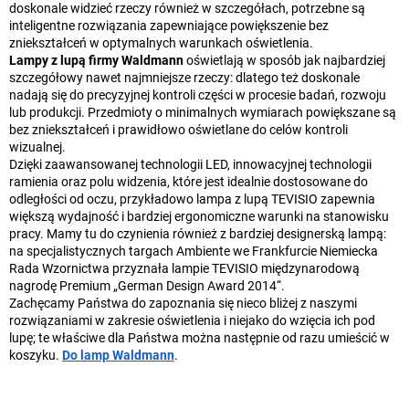
doskonale widzieć rzeczy również w szczegółach, potrzebne są
inteligentne rozwiązania zapewniające powiększenie bez
zniekształceń w optymalnych warunkach oświetlenia.
Lampy z lupą firmy Waldmann
oświetlają w sposób jak najbardziej
szczegółowy nawet najmniejsze rzeczy: dlatego też doskonale
nadają się do precyzyjnej kontroli części w procesie badań, rozwoju
lub produkcji. Przedmioty o minimalnych wymiarach powiększane są
bez zniekształceń i prawidłowo oświetlane do celów kontroli
wizualnej.
Dzięki zaawansowanej technologii LED, innowacyjnej technologii
ramienia oraz polu widzenia, które jest idealnie dostosowane do
odległości od oczu, przykładowo lampa z lupą TEVISIO zapewnia
większą wydajność i bardziej ergonomiczne warunki na stanowisku
pracy. Mamy tu do czynienia również z bardziej designerską lampą:
na specjalistycznych targach Ambiente we Frankfurcie Niemiecka
Rada Wzornictwa przyznała lampie TEVISIO międzynarodową
nagrodę Premium „German Design Award 2014“.
Zachęcamy Państwa do zapoznania się nieco bliżej z naszymi
rozwiązaniami w zakresie oświetlenia i niejako do wzięcia ich pod
lupę; te właściwe dla Państwa można następnie od razu umieścić w
koszyku.
Do lamp Waldmann
.