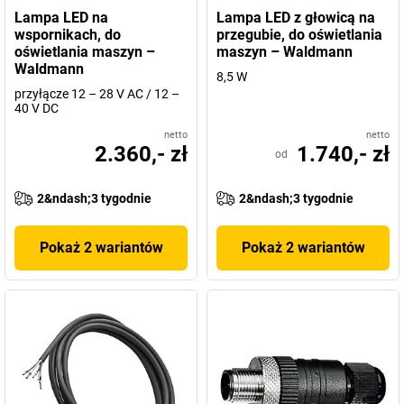
Lampa LED na
Lampa LED z głowicą na
wspornikach, do
przegubie, do oświetlania
oświetlania maszyn –
maszyn – Waldmann
Waldmann
8,5 W
przyłącze 12 – 28 V AC / 12 –
40 V DC
netto
netto
2.360,- zł
1.740,- zł
od
2&ndash;3 tygodnie
2&ndash;3 tygodnie
Pokaż 2 wariantów
Pokaż 2 wariantów