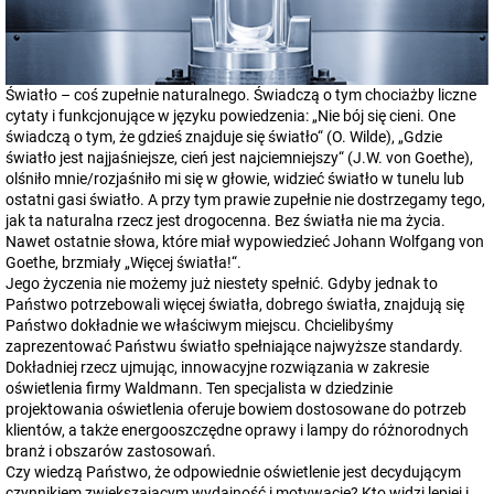
Światło – coś zupełnie naturalnego. Świadczą o tym chociażby liczne
cytaty i funkcjonujące w języku powiedzenia: „Nie bój się cieni. One
świadczą o tym, że gdzieś znajduje się światło“ (O. Wilde), „Gdzie
światło jest najjaśniejsze, cień jest najciemniejszy“ (J.W. von Goethe),
olśniło mnie/rozjaśniło mi się w głowie, widzieć światło w tunelu lub
ostatni gasi światło. A przy tym prawie zupełnie nie dostrzegamy tego,
jak ta naturalna rzecz jest drogocenna. Bez światła nie ma życia.
Nawet ostatnie słowa, które miał wypowiedzieć Johann Wolfgang von
Goethe, brzmiały „Więcej światła!“.
Jego życzenia nie możemy już niestety spełnić. Gdyby jednak to
Państwo potrzebowali więcej światła, dobrego światła, znajdują się
Państwo dokładnie we właściwym miejscu. Chcielibyśmy
zaprezentować Państwu światło spełniające najwyższe standardy.
Dokładniej rzecz ujmując, innowacyjne rozwiązania w zakresie
oświetlenia firmy Waldmann. Ten specjalista w dziedzinie
projektowania oświetlenia oferuje bowiem dostosowane do potrzeb
klientów, a także energooszczędne oprawy i lampy do różnorodnych
branż i obszarów zastosowań.
Czy wiedzą Państwo, że odpowiednie oświetlenie jest decydującym
czynnikiem zwiększającym wydajność i motywację? Kto widzi lepiej i