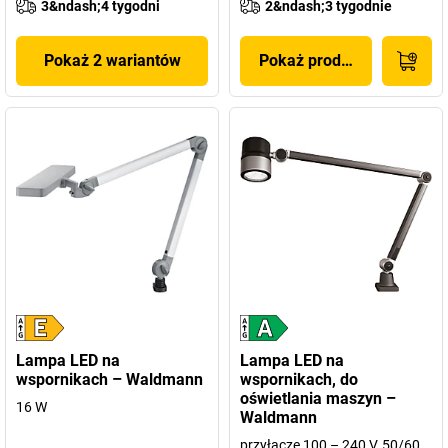
3&ndash;4 tygodni
2&ndash;3 tygodnie
Pokaż 2 wariantów
Pokaż produkt
Lampa LED na
Lampa LED na
wspornikach – Waldmann
wspornikach, do
oświetlania maszyn –
16 W
Waldmann
przyłącze 100 – 240 V, 50/60