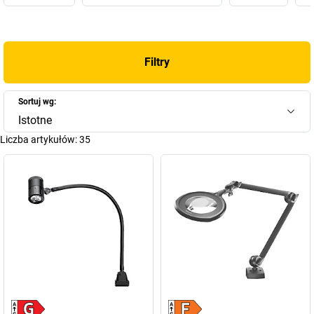
poszczególne okna za pomocą lustra.
Lepsze rozwiązanie w zakresie dobrego oświetlenia oferują
lampy
i oprawy marki Waldmann
. Dzięki idealnemu połączeniu
Filtry
ugruntowanej wiedzy fachowej i zaawansowanych technologii już
od dobrych 50 lat powstają w środku Schwarzwaldu
przyszłościowe rozwiązania w zakresie oświetlenia. Ten lider w
Sortuj wg:
dziedzinie innowacji i technologii swoim wysokiej jakości
Istotne
oświetleniem stanowisk pracy
wyposaża obecnie przemysł,
Liczba artykułów:
35
biura, ośrodki opieki i służby zdrowia, a także dostarcza
rozwiązań na potrzeby fototerapii medycznej. Właściwe światło
do pracy ma bowiem wiele zalet: światło motywuje i pobudza,
pozwala zachować zdrowie i chroni przed wypadkami przy pracy.
Ponadto nowoczesne
systemy oświetlenia
oszczędzają energię i
koszty. Waldmann chętnie dzieli się tą wiedzą również ze swoimi
klientami i partnerami. Dzięki temu również Państwo mogą teraz
odnosić korzyści z inteligentnych
lamp Waldmann
− zachęcamy
do odwiedzenia naszego sklepu oraz do wyboru spośród naszej
bogatej oferty lamp.