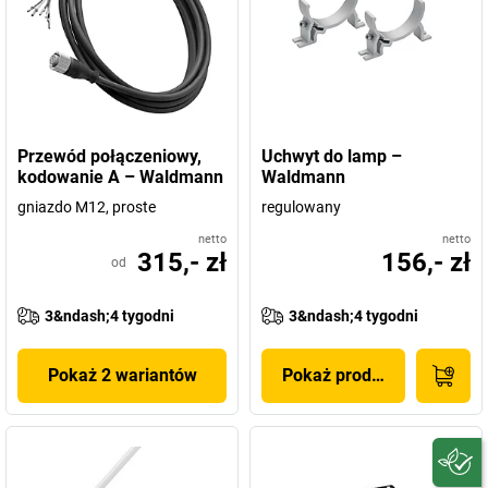
Przewód połączeniowy,
Uchwyt do lamp –
kodowanie A – Waldmann
Waldmann
gniazdo M12, proste
regulowany
netto
netto
315,- zł
156,- zł
od
3&ndash;4 tygodni
3&ndash;4 tygodni
Pokaż 2 wariantów
Pokaż produkt