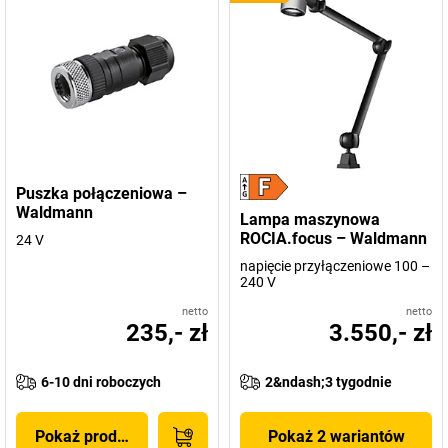
Puszka połączeniowa –
Waldmann
Lampa maszynowa
ROCIA.focus – Waldmann
24 V
napięcie przyłączeniowe 100 –
240 V
netto
netto
235,- zł
3.550,- zł
6-10 dni roboczych
2&ndash;3 tygodnie
Pokaż produkt
Pokaż 2 wariantów