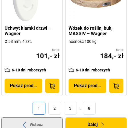
Uchwyt klamki drzwi –
Wózek do roślin, buk,
Wagner
MASSIV – Wagner
Ø 58 mm, 4 szt.
nośność 100 kg
netto
netto
101,- zł
184,- zł
6-10 dni roboczych
6-10 dni roboczych
Pokaż produkt
Pokaż produkt
1
2
3
…
8
Dalej
Wstecz