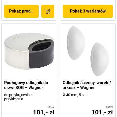
Pokaż produkt
Pokaż 3 wariantów
Podłogowy odbojnik do
Odbojnik ścienny, worek /
drzwi SOG – Wagner
arkusz – Wagner
do przykręcenia lub
Ø 40 mm, 5 szt.
przyklejenia
netto
netto
101,- zł
101,- zł