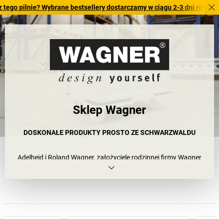
lnie? Wybrane bestsellery dostarczamy w ciągu 2-3 dni roboczych. Spr
Sklep Wagner
DOSKONAŁE PRODUKTY PROSTO ZE SCHWARZWALDU
Adelheid i Roland Wagner, założyciele rodzinnej firmy Wagner
System GmbH, mieli genialny pomysł: projektować rzeczy, które
ułatwią codzienne życie i uczynią je piękniejszym, a jednocześnie
będą dostępne dla każdego. Ich sprytne pomysły opłaciły się,
ponieważ wiele produktów WAGNER zdobyło nagrody za
wzornictwo! Nie dziwi zatem fakt, że ta firma ze Schwarzwaldu