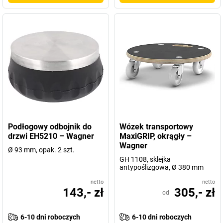
Podłogowy odbojnik do
Wózek transportowy
drzwi EH5210 – Wagner
MaxiGRIP, okrągły –
Wagner
Ø 93 mm, opak. 2 szt.
GH 1108, sklejka
antypoślizgowa, Ø 380 mm
netto
netto
143,- zł
305,- zł
od
6-10 dni roboczych
6-10 dni roboczych