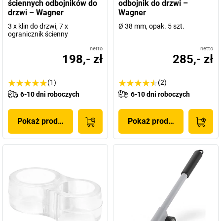
ściennych odbojników do
odbojnik do drzwi –
drzwi – Wagner
Wagner
3 x klin do drzwi, 7 x
Ø 38 mm, opak. 5 szt.
ogranicznik ścienny
netto
netto
198,- zł
285,- zł
(1)
(2)
6-10 dni roboczych
6-10 dni roboczych
Pokaż produkt
Pokaż produkt