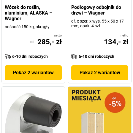
Wózek do roślin,
Podłogowy odbojnik do
aluminium, ALASKA –
drzwi – Wagner
Wagner
dł. x szer. x wys. 55 x 50 x 17
mm, opak. 4 szt.
nośność 150 kg, okrągły
netto
netto
285,- zł
134,- zł
od
6-10 dni roboczych
6-10 dni roboczych
Pokaż 2 wariantów
Pokaż 2 wariantów