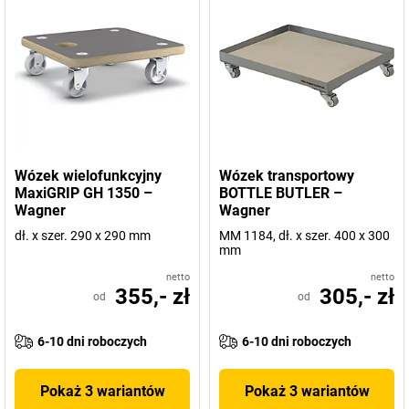
Wózek wielofunkcyjny
Wózek transportowy
MaxiGRIP GH 1350 –
BOTTLE BUTLER –
Wagner
Wagner
dł. x szer. 290 x 290 mm
MM 1184, dł. x szer. 400 x 300
mm
netto
netto
355,- zł
305,- zł
od
od
6-10 dni roboczych
6-10 dni roboczych
Pokaż 3 wariantów
Pokaż 3 wariantów