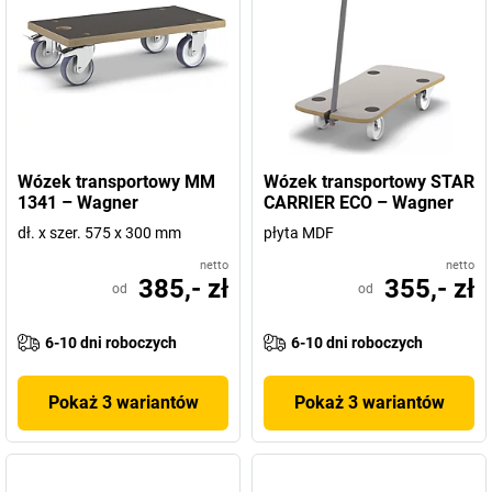
Wózek transportowy MM
Wózek transportowy STAR
1341 – Wagner
CARRIER ECO – Wagner
dł. x szer. 575 x 300 mm
płyta MDF
netto
netto
385,- zł
355,- zł
od
od
6-10 dni roboczych
6-10 dni roboczych
Pokaż 3 wariantów
Pokaż 3 wariantów