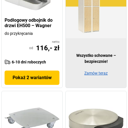
Podłogowy odbojnik do
drzwi EH500 – Wagner
do przykręcania
netto
116,- zł
od
Wszystko schowane –
bezpiecznie!
6-10 dni roboczych
Zamów teraz
Pokaż 2 wariantów