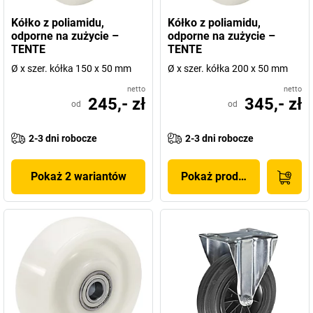
Kółko z poliamidu,
Kółko z poliamidu,
odporne na zużycie –
odporne na zużycie –
TENTE
TENTE
Ø x szer. kółka 150 x 50 mm
Ø x szer. kółka 200 x 50 mm
netto
netto
245,- zł
345,- zł
od
od
2-3 dni robocze
2-3 dni robocze
Pokaż 2 wariantów
Pokaż produkt