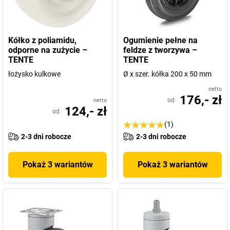
Kółko z poliamidu,
Ogumienie pełne na
odporne na zużycie –
feldze z tworzywa –
TENTE
TENTE
łożysko kulkowe
Ø x szer. kółka 200 x 50 mm
netto
176,- zł
od
netto
124,- zł
od
(1)
2-3 dni robocze
2-3 dni robocze
Pokaż 3 wariantów
Pokaż 3 wariantów