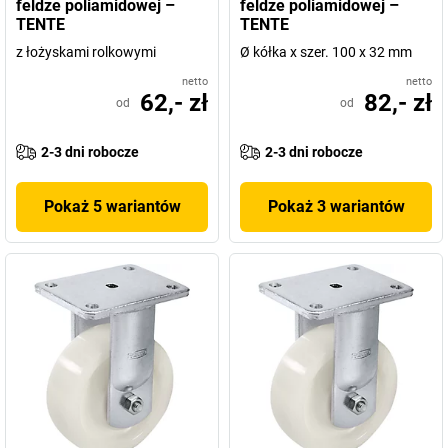
feldze poliamidowej –
feldze poliamidowej –
TENTE
TENTE
z łożyskami rolkowymi
Ø kółka x szer. 100 x 32 mm
netto
netto
62,- zł
82,- zł
od
od
2-3 dni robocze
2-3 dni robocze
Pokaż 5 wariantów
Pokaż 3 wariantów