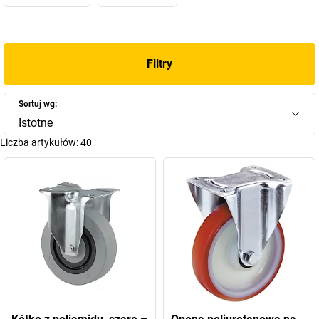
Początkowo przedsiębiorstwo handlowe specjalizowało się w
sprzedaży i produkcji rolek kulowych i innych rodzajów rolek.
Dynamiczny rozwój w ciągu kolejnych lat uplasował firmę w
grupie przedsiębiorstw pokazowych gospodarki niemieckiej:
Filtry
początkowo firma Tente produkowała
kółka
i
rolki
w dość mało
spektakularnym miejscu, jakim był garaż ojca założyciela, co
porównując rozwój firm takich jak Google czy Apple, które swoją
Sortuj wg:
działalność również rozpoczynały w garażach, może być dość
Istotne
istotnym wskaźnikiem późniejszego sukcesu. Dzięki cudowi
Liczba artykułów:
40
gospodarczemu i ciężkiej pracy przedsiębiorstwo rozrosło się na
tyle, że w latach 60-tych podjęto pierwsze kroki w kierunku
internacjonalizacji. W 1968 r. przedsiębiorstwo wyprodukowało
ponad 10 milionów rolek, w 1970 r. Tente utworzyło pierwszy
magazyn wysokiego składowania w Europie, sterowany
komputerowo. W przeciągu kolejnych lat w drodze zakupów i
przejęć Tente rozrosło się do przedsiębiorstwa o pozycji
globalnego lidera, łącząc przy tym klasyczne wartości
przedsiębiorstwa rodzinnego – wydajność, wiarygodność,
precyzję, bliskość klienta i tradycję z innowacyjnością.
Jednego jesteśmy pewni: w
sklepie z rolkami Tente
znajdą