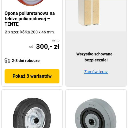
Opona poliuretanowa na
feldze poliamidowej –
TENTE
Ø x szer. kółka 200 x 46 mm
netto
300,- zł
od
Wszystko schowane –
bezpiecznie!
2-3 dni robocze
Zamów teraz
Pokaż 3 wariantów