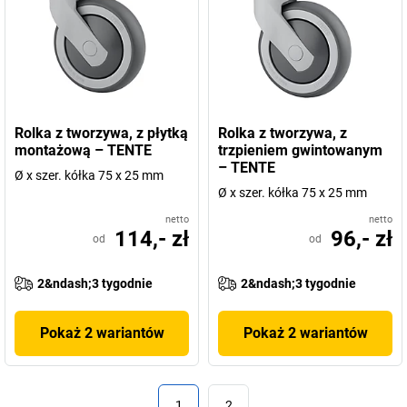
Rolka z tworzywa, z płytką
Rolka z tworzywa, z
montażową – TENTE
trzpieniem gwintowanym
– TENTE
Ø x szer. kółka 75 x 25 mm
Ø x szer. kółka 75 x 25 mm
netto
netto
114,- zł
96,- zł
od
od
2&ndash;3 tygodnie
2&ndash;3 tygodnie
Pokaż 2 wariantów
Pokaż 2 wariantów
1
2