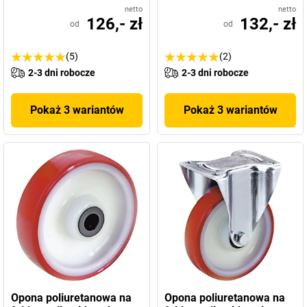
netto
netto
126,- zł
132,- zł
od
od
(5)
(2)
2-3 dni robocze
2-3 dni robocze
Pokaż 3 wariantów
Pokaż 3 wariantów
Opona poliuretanowa na
Opona poliuretanowa na