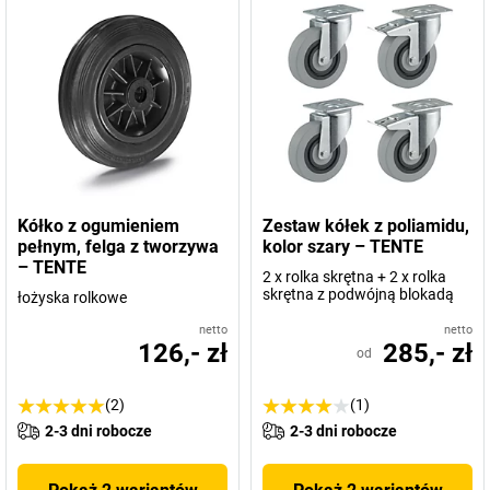
Kółko z ogumieniem
Zestaw kółek z poliamidu,
pełnym, felga z tworzywa
kolor szary – TENTE
– TENTE
2 x rolka skrętna + 2 x rolka
skrętna z podwójną blokadą
łożyska rolkowe
netto
netto
126,- zł
285,- zł
od
(2)
(1)
2-3 dni robocze
2-3 dni robocze