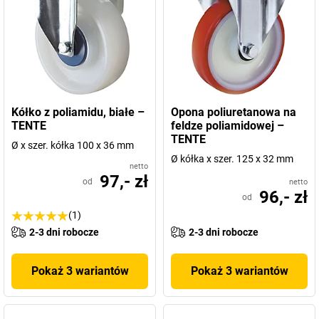
Kółko z poliamidu, białe –
Opona poliuretanowa na
TENTE
feldze poliamidowej –
TENTE
Ø x szer. kółka 100 x 36 mm
Ø kółka x szer. 125 x 32 mm
netto
97,- zł
od
netto
96,- zł
od
(1)
2-3 dni robocze
2-3 dni robocze
Pokaż 3 wariantów
Pokaż 3 wariantów