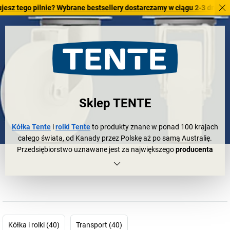
o pilnie? Wybrane bestsellery dostarczamy w ciągu 2-3 dni roboczych.
Sklep TENTE
Kółka Tente
i
rolki Tente
to produkty znane w ponad 100 krajach
całego świata, od Kanady przez Polskę aż po samą Australię.
Przedsiębiorstwo uznawane jest za największego
producenta
kółek i rolek
w całej Europie. W jaki sposób kształtowała się
droga tego przedsiębiorstwa z Wermelskirchen z Bergisches Land
do światowego sukcesu?
U jej podstaw leżały solidność i cierpliwość. Założyciel, Adolf
Schulte, nazwał przedsiębiorstwo na cześć dzielnicy
Wermelskirchen – Tente. Stało się to ponad 90 lat temu, w 1923 r.
Kółka i rolki (40)
Transport (40)