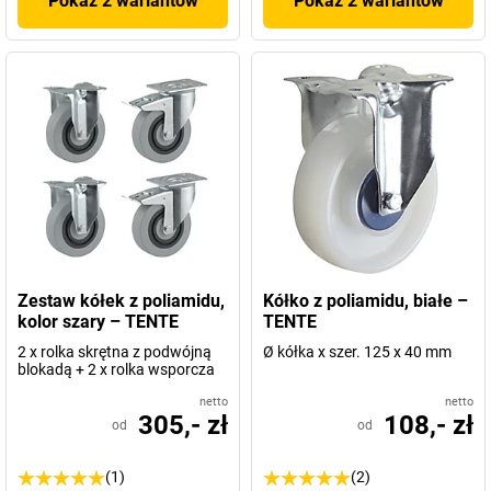
Pokaż 2 wariantów
Pokaż 2 wariantów
Zestaw kółek z poliamidu,
Kółko z poliamidu, białe –
kolor szary – TENTE
TENTE
2 x rolka skrętna z podwójną
Ø kółka x szer. 125 x 40 mm
blokadą + 2 x rolka wsporcza
netto
netto
305,- zł
108,- zł
od
od
(1)
(2)