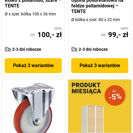
Kółko z poliamidu, szare –
Opona poliuretanowa na
Państwo wszystko, co potrzebne. Oferujemy
rolki odporne na
TENTE
feldze poliamidowej –
działanie wysokich temperatur
,
redukujące emisję hałasu
oraz
TENTE
Ø x szer. kółka 100 x 36 mm
rolki z centralnym ustalaczem
,
rolki do mebli
,
wózków
Ø kółka x szer. 80 x 32 mm
podnośnych
oraz
dla przemysłu
– bo Tente oznacza najwyższą
jakość!
netto
netto
100,- zł
99,- zł
od
od
2-3 dni robocze
2-3 dni robocze
Pokaż 3 wariantów
Pokaż 3 wariantów