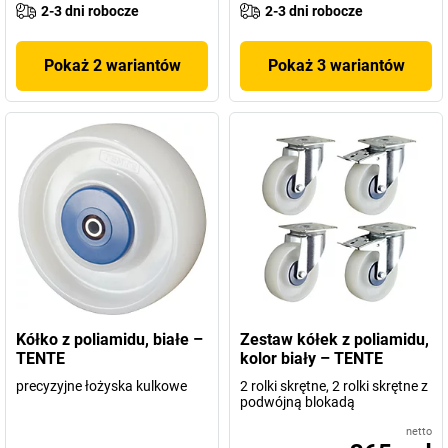
2-3 dni robocze
2-3 dni robocze
Pokaż 2 wariantów
Pokaż 3 wariantów
Kółko z poliamidu, białe –
Zestaw kółek z poliamidu,
TENTE
kolor biały – TENTE
precyzyjne łożyska kulkowe
2 rolki skrętne, 2 rolki skrętne z
podwójną blokadą
netto