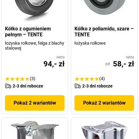
Kółko z ogumieniem
Kółko z poliamidu, szare –
pełnym – TENTE
TENTE
łożyska rolkowe, felga z blachy
łożyska rolkowe
stalowej
netto
netto
94,- zł
58,- zł
od
(3)
(4)
2-3 dni robocze
2-3 dni robocze
Pokaż 2 wariantów
Pokaż 2 wariantów