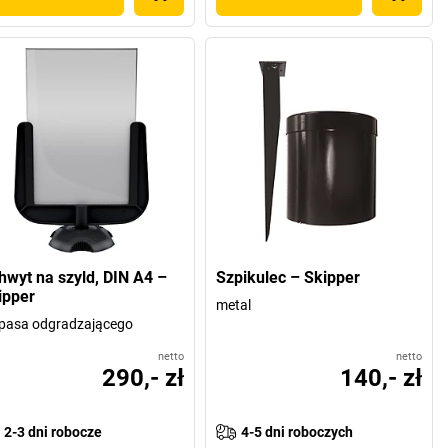
hwyt na szyld, DIN A4 –
Szpikulec – Skipper
ipper
metal
pasa odgradzającego
netto
netto
290,- zł
140,- zł
2-3 dni robocze
4-5 dni roboczych