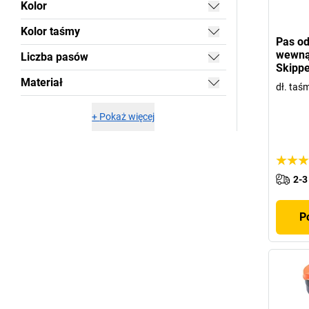
Kolor
Kolor taśmy
Pas od
wewną
Liczba pasów
Skippe
Materiał
dł. ta
+
Pokaż więcej
2-3
P