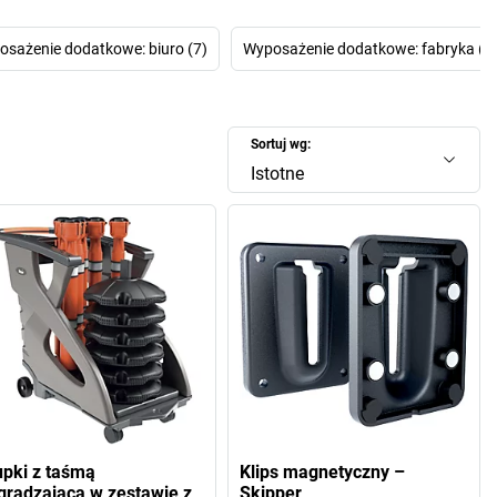
ę, zapewniać zgodność z przepisami BHP i osiągać cele
środowiskowe.
sażenie dodatkowe: biuro (7)
Wyposażenie dodatkowe: fabryka (7
, które patrzą w przyszłość, przyszłość już tu jest.
Sortuj wg:
Istotne
upki z taśmą
Klips magnetyczny –
gradzającą w zestawie z
Skipper