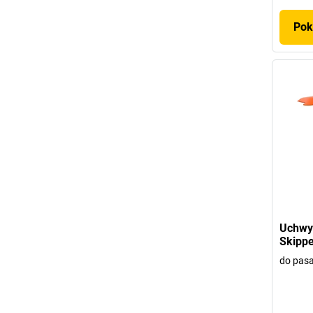
Pok
Uchwy
Skippe
do pas