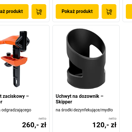
aż produkt
Pokaż produkt
t zaciskowy –
Uchwyt na dozownik –
r
Skipper
a odgradzającego
na środki dezynfekujące/mydło
netto
netto
260,- zł
120,- zł