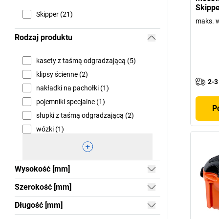
Skippe
Skipper (21)
maks. 
Rodzaj produktu
kasety z taśmą odgradzającą (5)
klipsy ścienne (2)
2-3
nakładki na pachołki (1)
pojemniki specjalne (1)
P
słupki z taśmą odgradzającą (2)
wózki (1)
Wysokość [mm]
Szerokość [mm]
Długość [mm]