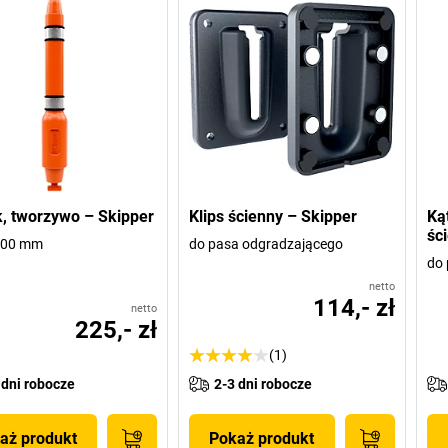
, tworzywo – Skipper
Klips ścienny – Skipper
Ką
śc
000 mm
do pasa odgradzającego
do 
netto
114,- zł
netto
225,- zł
(1)
 dni robocze
2-3 dni robocze
aż produkt
Pokaż produkt