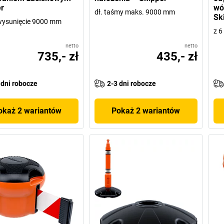
r
wó
dł. taśmy maks. 9000 mm
Sk
wysunięcie 9000 mm
z 6
netto
netto
735,- zł
435,- zł
 dni robocze
2-3 dni robocze
okaż 2 wariantów
Pokaż 2 wariantów