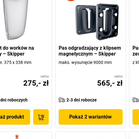
t do worków na
Pas odgradzający z klipsem
Pa
 – Skipper
magnetycznym – Skipper
ze
zer. 375 x 338 mm
maks. wysunięcie 9000 mm
z 
netto
netto
275,- zł
565,- zł
 dni roboczych
2-3 dni robocze
aż produkt
Pokaż 2 wariantów