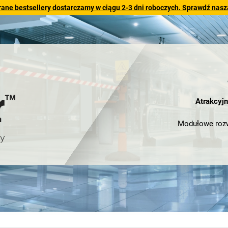
rane bestsellery dostarczamy w ciągu 2-3 dni roboczych. Sprawdź naszą
Atrakcyj
Modułowe rozwi
pozwoli stworzyć
wyjątkową ofertą 
Nasze w pełni nad
rozwiązania z
obszarów zewnętr
bezpieczeńst
Nasze produkty 