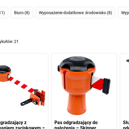
wzmacniać mark
11)
Biuro (8)
Wyposażenie dodatkowe: środowisko (8)
Wypo
Dla firm
tykułów:
21
gradzający z
Pas odgradzający do
Sł
aniem zaciskowym –
nałożenia – Skipper
od