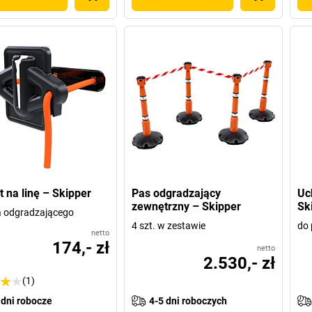
 na linę – Skipper
Pas odgradzający
Uc
zewnętrzny – Skipper
Sk
a odgradzającego
4 szt. w zestawie
do 
netto
174,- zł
netto
2.530,- zł
(1)
 dni robocze
4-5 dni roboczych