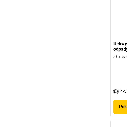
Uchwy
odpady
dł. x s
4-5
Pok