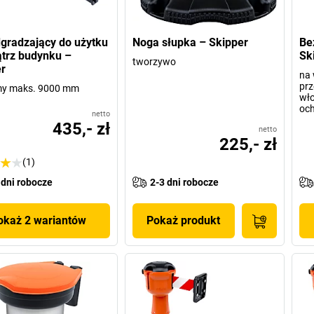
gradzający do użytku
Noga słupka – Skipper
Be
trz budynku –
Sk
tworzywo
r
na 
prz
śmy maks. 9000 mm
wło
och
netto
435,- zł
netto
225,- zł
(1)
 dni robocze
2-3 dni robocze
okaż 2 wariantów
Pokaż produkt