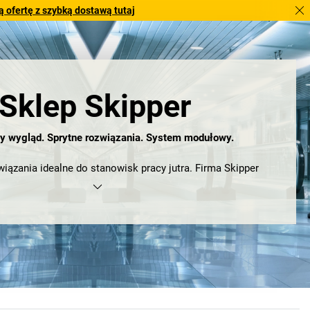
 ofertę z szybką dostawą tutaj
Sklep Skipper
ny wygląd. Sprytne rozwiązania. System modułowy.
ązania idealne do stanowisk pracy jutra. Firma Skipper
 środowisko pracy gotowe na przyszłe wyzwania. Za naszą
produktów modułowych i wielofunkcyjnych stoi ponad 20 lat
innowacji.
ające się do recyklingu, ekologiczne i prawdziwie modułowe
ostały opracowane dla branż na całym świecie, w tym do
znych i wewnętrznych, na potrzeby zarządzania odpadami i
wem, kierowania ruchem w miejscach publicznych oraz
czyszczenia i higieny.
pomagają wyprzedzać trendy, zwiększać wydajność pracy,