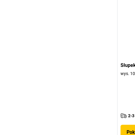
Słupek
wys. 1
2-3
Pok