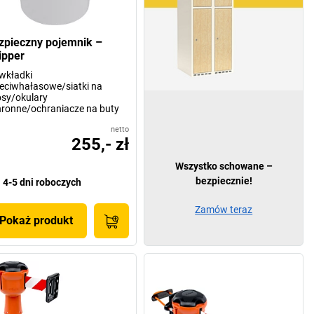
zpieczny pojemnik –
ipper
wkładki
eciwhałasowe/siatki na
sy/okulary
ronne/ochraniacze na buty
netto
255,- zł
Wszystko schowane –
bezpiecznie!
4-5 dni roboczych
Zamów teraz
Pokaż produkt