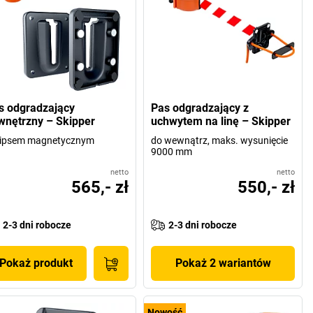
s odgradzający
Pas odgradzający z
wnętrzny – Skipper
uchwytem na linę – Skipper
klipsem magnetycznym
do wewnątrz, maks. wysunięcie
9000 mm
netto
netto
565,- zł
550,- zł
2-3 dni robocze
2-3 dni robocze
Pokaż produkt
Pokaż 2 wariantów
Nowość