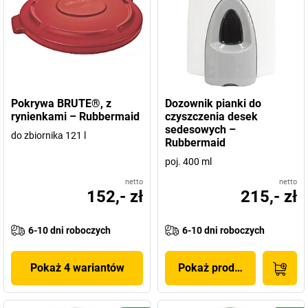
Pokrywa BRUTE®, z
Dozownik pianki do
rynienkami – Rubbermaid
czyszczenia desek
sedesowych –
do zbiornika 121 l
Rubbermaid
poj. 400 ml
netto
netto
152,- zł
215,- zł
6-10 dni roboczych
6-10 dni roboczych
Pokaż 4 wariantów
Pokaż produkt