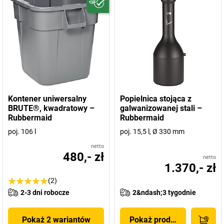
Kontener uniwersalny
Popielnica stojąca z
BRUTE®, kwadratowy –
galwanizowanej stali –
Rubbermaid
Rubbermaid
poj. 106 l
poj. 15,5 l, Ø 330 mm
netto
480,- zł
netto
1.370,- zł
(2)
2-3 dni robocze
2&ndash;3 tygodnie
Pokaż 2 wariantów
Pokaż produkt