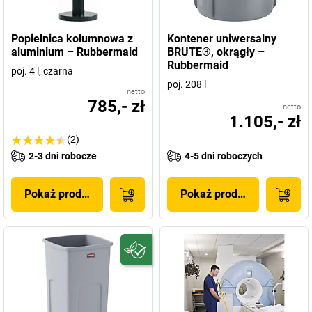
Popielnica kolumnowa z
Kontener uniwersalny
aluminium – Rubbermaid
BRUTE®, okrągły –
Rubbermaid
poj. 4 l, czarna
poj. 208 l
netto
785,- zł
netto
1.105,- zł
(2)
2-3 dni robocze
4-5 dni roboczych
Pokaż produkt
Pokaż produkt