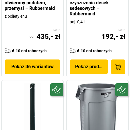
otwierany pedałem,
czyszczenia desek
przemysł – Rubbermaid
sedesowych –
Rubbermaid
z polietylenu
poj. 0,4 l
netto
netto
435,- zł
192,- zł
od
6-10 dni roboczych
6-10 dni roboczych
Pokaż 36 wariantów
Pokaż produkt