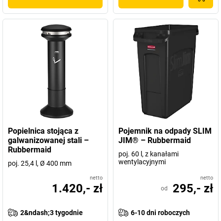
Popielnica stojąca z
Pojemnik na odpady SLIM
galwanizowanej stali –
JIM® – Rubbermaid
Rubbermaid
poj. 60 l, z kanałami
wentylacyjnymi
poj. 25,4 l, Ø 400 mm
netto
netto
1.420,- zł
295,- zł
od
2&ndash;3 tygodnie
6-10 dni roboczych