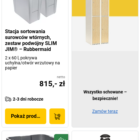
Stacja sortowania
surowców wtórnych,
zestaw podwójny SLIM
JIM® – Rubbermaid
2 x 60 l, pokrywa
uchylna/otwór wrzutowy na
papier
netto
815,- zł
Wszystko schowane –
bezpiecznie!
2-3 dni robocze
Zamów teraz
Pokaż produkt