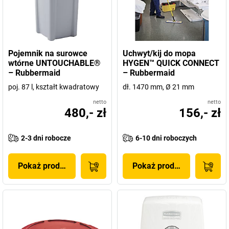
Pojemnik na surowce
Uchwyt/kij do mopa
wtórne UNTOUCHABLE®
HYGEN™ QUICK CONNECT
– Rubbermaid
– Rubbermaid
poj. 87 l, kształt kwadratowy
dł. 1470 mm, Ø 21 mm
netto
netto
480,- zł
156,- zł
2-3 dni robocze
6-10 dni roboczych
Pokaż produkt
Pokaż produkt