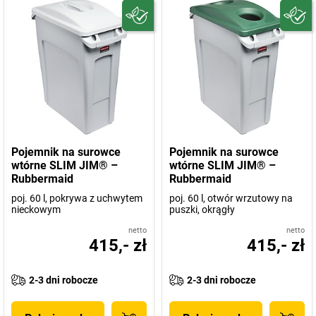
Pojemnik na surowce
Pojemnik na surowce
wtórne SLIM JIM® –
wtórne SLIM JIM® –
Rubbermaid
Rubbermaid
poj. 60 l, pokrywa z uchwytem
poj. 60 l, otwór wrzutowy na
nieckowym
puszki, okrągły
netto
netto
415,- zł
415,- zł
2-3 dni robocze
2-3 dni robocze