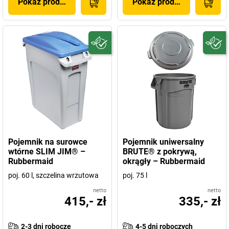
Pokaż produkt
Pokaż produkt
Pojemnik na surowce
Pojemnik uniwersalny
wtórne SLIM JIM® –
BRUTE® z pokrywą,
Rubbermaid
okrągły – Rubbermaid
poj. 60 l, szczelina wrzutowa
poj. 75 l
netto
netto
415,- zł
335,- zł
2-3 dni robocze
4-5 dni roboczych