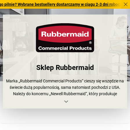
ybrane bestsellery dostarczamy w ciągu 2-3 dni roboczych. Sprawdź na
Sklep Rubbermaid
Marka „Rubbermaid Commercial Products“ cieszy się wszędzie na
świecie dużą popularnością, sama natomiast pochodzi z USA.
Należy do koncernu „Newell Rubbermaid“, który produkuje
szeroką gamę artykułów gospodarstwa domowego i towarów
konsumpcyjnych, a także wiele innych marek codziennego użytku.
Wszystkie produkty Rubbermaid – od mopów po miotły, od mydła
w piance po dozowniki mydła, niezależnie od tego, czy chodzi