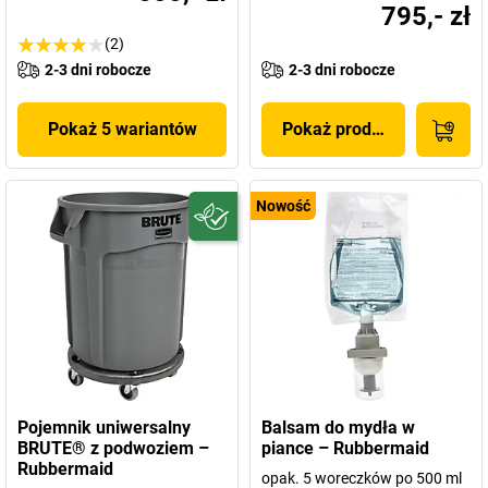
795,- zł
(2)
2-3 dni robocze
2-3 dni robocze
Pokaż 5 wariantów
Pokaż produkt
Nowość
Pojemnik uniwersalny
Balsam do mydła w
BRUTE® z podwoziem –
piance – Rubbermaid
Rubbermaid
opak. 5 woreczków po 500 ml