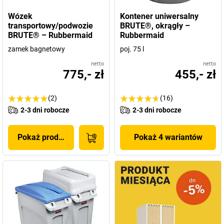
Wózek
Kontener uniwersalny
transportowy/podwozie
BRUTE®, okrągły –
BRUTE® – Rubbermaid
Rubbermaid
zamek bagnetowy
poj. 75 l
netto
netto
775,- zł
455,- zł
(2)
(16)
2-3 dni robocze
2-3 dni robocze
Pokaż produkt
Pokaż 4 wariantów