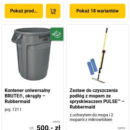
Pokaż produkt
Pokaż 18 wariantów
Kontener uniwersalny
Zestaw do czyszczenia
BRUTE®, okrągły –
podłóg z mopem ze
Rubbermaid
spryskiwaczem PULSE™ –
Rubbermaid
poj. 121 l
z uchwytem do mopa i 2
mopami z mikrowłókien
netto
500,- zł
od
netto