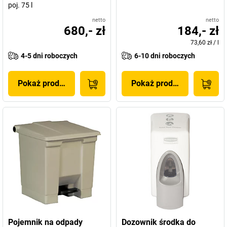
poj. 75 l
netto
netto
680,- zł
184,- zł
73,60 zł
/
l
4-5 dni roboczych
6-10 dni roboczych
Pokaż produkt
Pokaż produkt
Pojemnik na odpady
Dozownik środka do