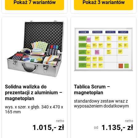
Pokaż 7 wariantów
Pokaż 3 wariantów
Solidna walizka do
Tablica Scrum –
prezentacji z aluminium –
magnetoplan
magnetoplan
standardowy zestaw wraz z
wyposażeniem dodatkowym
wys. x szer. x głęb. 340 x 470 x
165 mm
netto
netto
1.015,- zł
1.135,- zł
od