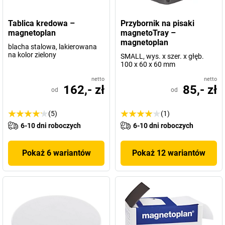
Tablica kredowa –
Przybornik na pisaki
magnetoplan
magnetoTray –
magnetoplan
blacha stalowa, lakierowana
na kolor zielony
SMALL, wys. x szer. x głęb.
100 x 60 x 60 mm
netto
netto
162,- zł
85,- zł
od
od
(5)
(1)
6-10 dni roboczych
6-10 dni roboczych
Pokaż 6 wariantów
Pokaż 12 wariantów