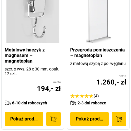
Metalowy haczyk z
Przegroda pomieszczenia
magnesem –
– magnetoplan
magnetoplan
z matową szybą z poliwęglanu
szer. x wys. 28 x 30 mm, opak.
12 szt.
netto
1.260,- zł
netto
194,- zł
(4)
6-10 dni roboczych
2-3 dni robocze
Pokaż produkt
Pokaż produkt