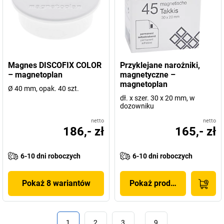
Magnes DISCOFIX COLOR
Przyklejane narożniki,
– magnetoplan
magnetyczne –
magnetoplan
Ø 40 mm, opak. 40 szt.
dł. x szer. 30 x 20 mm, w
dozowniku
netto
netto
186,- zł
165,- zł
6-10 dni roboczych
6-10 dni roboczych
Pokaż 8 wariantów
Pokaż produkt
1
2
3
…
9