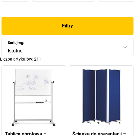
sposób wymyślił i w 1958 r. opatentował pierwszą, magnetyczną
tablicę do planowania. W następnych latach firma
wyprodukowała kolejne produkty, dziś magnetoplan zaliczany jest
Filtry
do HOLTZ OFFICE SUPPORT GmbH z Wiesbaden – „średniego
przedsiębiorstwa rodzinnego z przekonania“ – czyli grupy
najbardziej innowacyjnych marek wizualnych środków
Sortuj wg:
komunikacji na świecie.
Istotne
Asortyment firmy składa się z 4000 produktów marki, od
Liczba artykułów:
211
zestawów przypisywania zadań do taśm znakujących.
Zapraszamy do naszego sklepu – tam znajdą Państwo
odpowiednie białe tablice i flip-charty firmy magnetoplan!
Tablica obrotowa –
Ścianka do prezentacji –