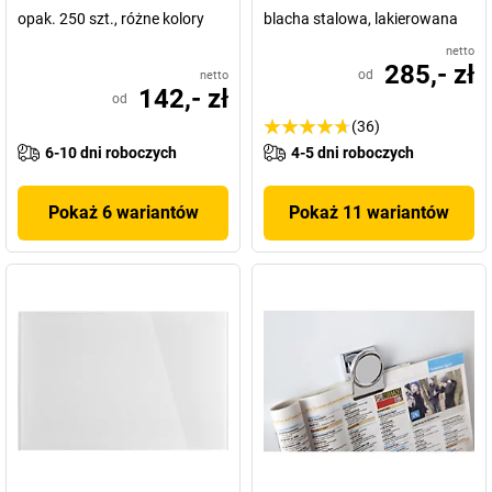
opak. 250 szt., różne kolory
blacha stalowa, lakierowana
netto
285,- zł
od
netto
142,- zł
od
(36)
6-10 dni roboczych
4-5 dni roboczych
Pokaż 6 wariantów
Pokaż 11 wariantów