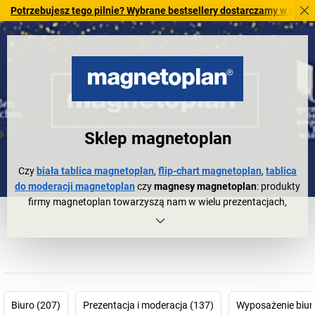
ebujesz tego pilnie? Wybrane bestsellery dostarczamy w ciągu 2-3 dni
Sklep magnetoplan
Czy
biała tablica magnetoplan
,
flip-chart magnetoplan
,
tablica
do moderacji magnetoplan
czy
magnesy magnetoplan
: produkty
firmy magnetoplan towarzyszą nam w wielu prezentacjach,
podczas dyskusji i narad. Są one ważnymi elementami,
wspomagającymi organizację codziennej pracy, planowania,
zarządzania itp.
Przedsiębiorstwo powstało 60 lat temu, ale jego wizja jest nadal
aktualna, jak w 1956 r., gdy aptekarz, Hermann Holtz rozpoczął
poszukiwania możliwości lepszego planowania i wizualizacji
Biuro (207)
Prezentacja i moderacja (137)
Wyposażenie biur
procesów zachodzących w jego firmie farmaceutycznej. W ten