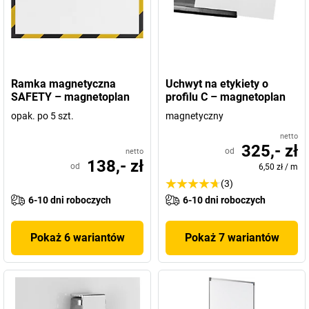
Ramka magnetyczna
Uchwyt na etykiety o
SAFETY – magnetoplan
profilu C – magnetoplan
opak. po 5 szt.
magnetyczny
netto
325,- zł
od
netto
138,- zł
od
6,50 zł
/
m
(3)
6-10 dni roboczych
6-10 dni roboczych
Pokaż 6 wariantów
Pokaż 7 wariantów