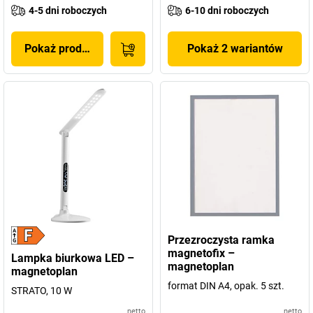
4-5 dni roboczych
6-10 dni roboczych
Pokaż produkt
Pokaż 2 wariantów
Przezroczysta ramka
magnetofix –
Lampka biurkowa LED –
magnetoplan
magnetoplan
format DIN A4, opak. 5 szt.
STRATO, 10 W
netto
netto