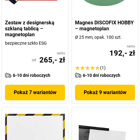
Zestaw z designerską
Magnes DISCOFIX HOBBY
szklaną tablicą –
– magnetoplan
magnetoplan
Ø 25 mm, opak. 100 szt.
bezpieczne szkło ESG
netto
192,- zł
netto
265,- zł
od
(1)
6-10 dni roboczych
6-10 dni roboczych
Pokaż 7 wariantów
Pokaż 9 wariantów