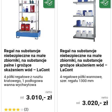
Regał na substancje
Regał na substancje
niebezpieczne na małe
niebezpieczne na małe
zbiorniki, na substancje
zbiorniki, na substancje
palne i grożące
grożące skażeniem wód –
skażeniem wód – LaCont
LaCont
4 półki regałowe z rusztu
4 regałowe półki wannowe,
kratowego, 1 podłogowa
szer. regału 1300 mm
wanna wychwytowa
netto
3.010,- zł
od
netto
3.020,- zł
od
(2)