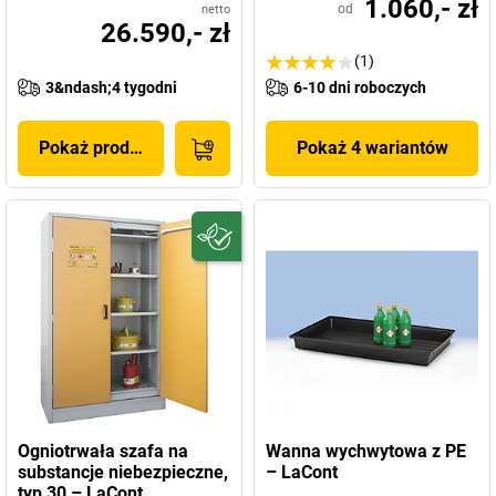
1.060,- zł
od
netto
26.590,- zł
(1)
3&ndash;4 tygodni
6-10 dni roboczych
Pokaż produkt
Pokaż 4 wariantów
Ogniotrwała szafa na
Wanna wychwytowa z PE
substancje niebezpieczne,
– LaCont
typ 30 – LaCont