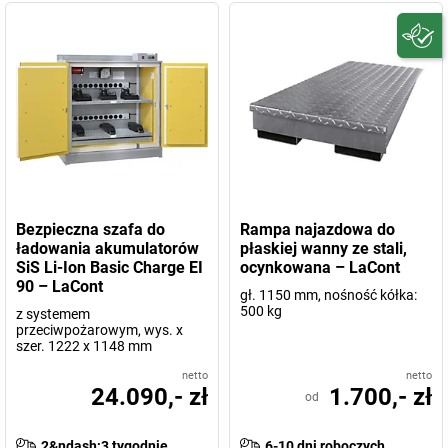
Bezpieczna szafa do
Rampa najazdowa do
ładowania akumulatorów
płaskiej wanny ze stali,
SiS Li-Ion Basic Charge EI
ocynkowana – LaCont
90 – LaCont
gł. 1150 mm, nośność kółka:
500 kg
z systemem
przeciwpożarowym, wys. x
szer. 1222 x 1148 mm
netto
netto
24.090,- zł
1.700,- zł
od
2&ndash;3 tygodnie
6-10 dni roboczych