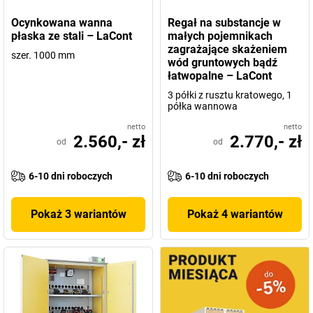
Jeśli potrzebna jest
bezpieczna i przyjazna dla środowiska
Ocynkowana wanna
Regał na substancje w
technologia przechowywania substancji niebezpiecznych
, warto
płaska ze stali – LaCont
małych pojemnikach
zaufać sprawdzonym, zgodnym z przepisami i trwałym
zagrażające skażeniem
szer. 1000 mm
produktom wysokiej jakości firmy
Lacont
.
wód gruntowych bądź
łatwopalne – LaCont
Oczywiście jakość
Made in Germany
.
3 półki z rusztu kratowego, 1
półka wannowa
netto
netto
2.560,- zł
2.770,- zł
od
od
6-10 dni roboczych
6-10 dni roboczych
Pokaż 3 wariantów
Pokaż 4 wariantów