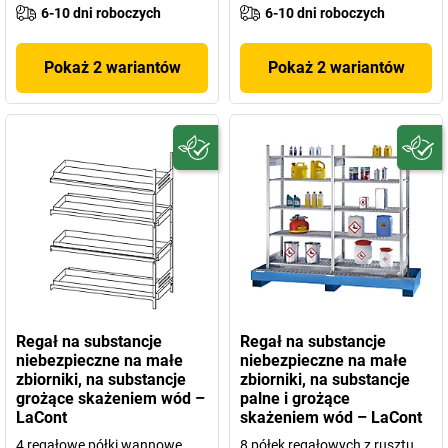
6-10 dni roboczych
6-10 dni roboczych
Pokaż 2 wariantów
Pokaż 2 wariantów
Regał na substancje
Regał na substancje
niebezpieczne na małe
niebezpieczne na małe
zbiorniki, na substancje
zbiorniki, na substancje
grożące skażeniem wód –
palne i grożące
LaCont
skażeniem wód – LaCont
4 regałowe półki wannowe,
8 półek regałowych z rusztu