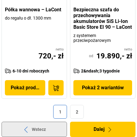
Półka wannowa – LaCont
Bezpieczna szafa do
przechowywania
do regału o dł. 1300 mm
akumulatorów SiS Li-Ion
Basic Store EI 90 – LaCont
z systemem
przeciwpożarowym
netto
netto
720,- zł
19.890,- zł
od
6-10 dni roboczych
2&ndash;3 tygodnie
Pokaż produkt
Pokaż 2 wariantów
1
2
Dalej
Wstecz