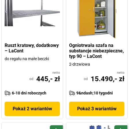
Ruszt kratowy, dodatkowy
Ogniotrwała szafa na
– LaCont
substancje niebezpieczne,
typ 90 – LaCont
do regału na małe beczki
2-drzwiowa
netto
netto
445,- zł
15.490,- zł
od
od
6-10 dni roboczych
9&ndash;10 tygodni
Pokaż 2 wariantów
Pokaż 3 wariantów