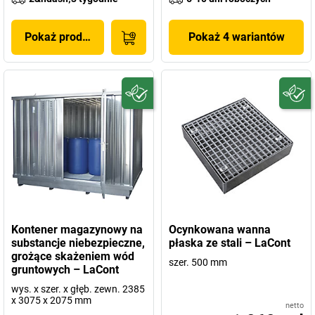
Pokaż produkt
Pokaż 4 wariantów
Kontener magazynowy na
Ocynkowana wanna
substancje niebezpieczne,
płaska ze stali – LaCont
grożące skażeniem wód
szer. 500 mm
gruntowych – LaCont
wys. x szer. x głęb. zewn. 2385
x 3075 x 2075 mm
netto