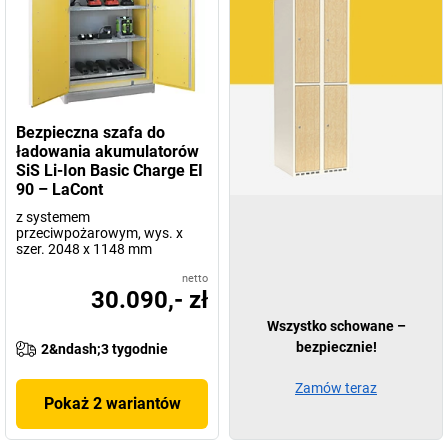
Bezpieczna szafa do
ładowania akumulatorów
SiS Li-Ion Basic Charge EI
90 – LaCont
z systemem
przeciwpożarowym, wys. x
szer. 2048 x 1148 mm
netto
30.090,- zł
Wszystko schowane –
bezpiecznie!
2&ndash;3 tygodnie
Zamów teraz
Pokaż 2 wariantów