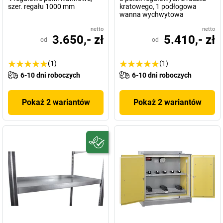
szer. regału 1000 mm
kratowego, 1 podłogowa
wanna wychwytowa
netto
netto
3.650,- zł
5.410,- zł
od
od
(1)
(1)
6-10 dni roboczych
6-10 dni roboczych
Pokaż 2 wariantów
Pokaż 2 wariantów