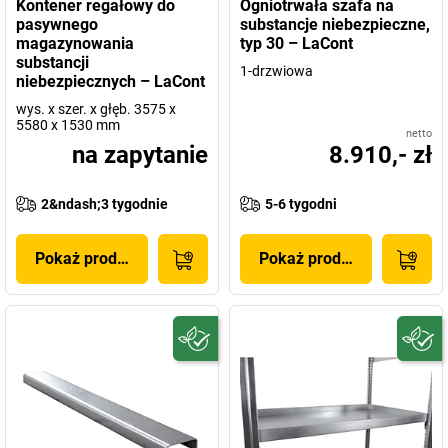
Kontener regałowy do
Ogniotrwała szafa na
pasywnego
substancje niebezpieczne,
magazynowania
typ 30 – LaCont
substancji
1-drzwiowa
niebezpiecznych – LaCont
wys. x szer. x głęb. 3575 x
5580 x 1530 mm
netto
na zapytanie
8.910,- zł
2&ndash;3 tygodnie
5-6 tygodni
Pokaż produkt
Pokaż produkt