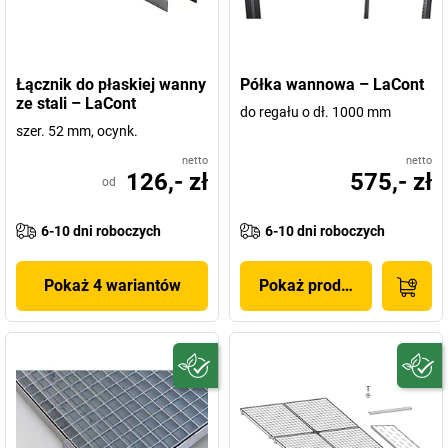
Łącznik do płaskiej wanny
Półka wannowa – LaCont
ze stali – LaCont
do regału o dł. 1000 mm
szer. 52 mm, ocynk.
netto
netto
126,- zł
575,- zł
od
6-10 dni roboczych
6-10 dni roboczych
Pokaż 4 wariantów
Pokaż produkt