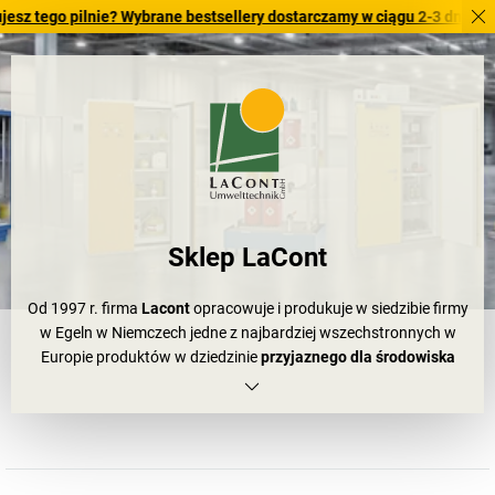
 pilnie? Wybrane bestsellery dostarczamy w ciągu 2-3 dni roboczych. 
Sklep LaCont
Od 1997 r. firma
Lacont
opracowuje i produkuje w siedzibie firmy
w Egeln w Niemczech jedne z najbardziej wszechstronnych w
Europie produktów w dziedzinie
przyjaznego dla środowiska
przechowywania substancji niebezpiecznych
. Niezależnie od
tego, czy substancje niebezpieczne są przechowywane w
pomieszczeniach roboczych, budynkach czy na zewnątrz:
Lacont
oferuje sprawdzone rozwiązania zarówno na małe ilości, jak i do
dużych magazynów. Bogaty asortyment obejmuje
kontenery i