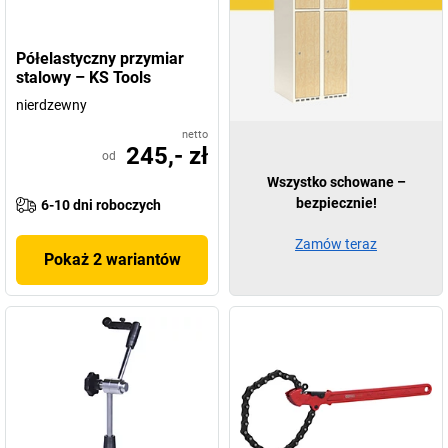
Półelastyczny przymiar
stalowy – KS Tools
nierdzewny
netto
245,- zł
od
Wszystko schowane –
bezpiecznie!
6-10 dni roboczych
Zamów teraz
Pokaż 2 wariantów