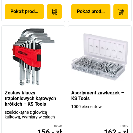
Pokaż produkt
Pokaż produkt
Zestaw kluczy
Asortyment zawleczek –
trzpieniowych kątowych
KS Tools
krótkich – KS Tools
1000 elementów
sześciokątne z głowicą
kulkową, wymiary w calach
netto
netto
156,- zł
162,- zł