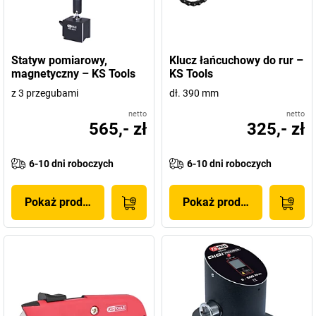
Statyw pomiarowy,
Klucz łańcuchowy do rur –
magnetyczny – KS Tools
KS Tools
z 3 przegubami
dł. 390 mm
netto
netto
565,- zł
325,- zł
6-10 dni roboczych
6-10 dni roboczych
Pokaż produkt
Pokaż produkt