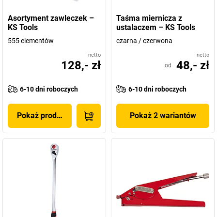
Asortyment zawleczek –
Taśma miernicza z
KS Tools
ustalaczem – KS Tools
555 elementów
czarna / czerwona
netto
netto
128,- zł
48,- zł
od
6-10 dni roboczych
6-10 dni roboczych
Pokaż produkt
Pokaż 2 wariantów