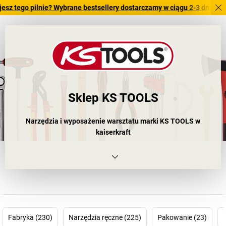
o pilnie? Wybrane bestsellery dostarczamy w ciągu 2-3 dni roboczych.
Sklep KS TOOLS
Narzędzia i wyposażenie warsztatu marki KS TOOLS w
kaiserkraft
Dla każdego, kto na co dzień potrzebuje różnorodnych narzędzi,
marka KS TOOLS to najlepszy wybór. Dlaczego? Ponieważ marka
ta kładzie duży nacisk na jakość i trwałość, a wszystko to w
bardzo atrakcyjnej cenie. Ponadto produkty KS TOOLS posiadają
certyfikat DIN ISO 9001.
Fabryka (230)
Narzędzia ręczne (225)
Pakowanie (23)
Nic zatem dziwnego, że produktów tych nie mogło zabraknąć w