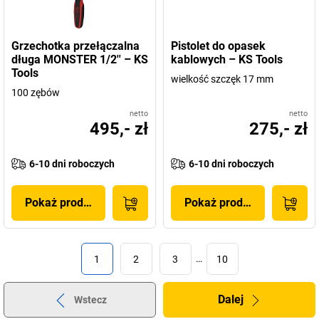
Grzechotka przełączalna
Pistolet do opasek
długa MONSTER 1/2'' – KS
kablowych – KS Tools
Tools
wielkość szczęk 17 mm
100 zębów
netto
netto
495,- zł
275,- zł
6-10 dni roboczych
6-10 dni roboczych
Pokaż produkt
Pokaż produkt
1
2
3
…
10
Dalej
Wstecz