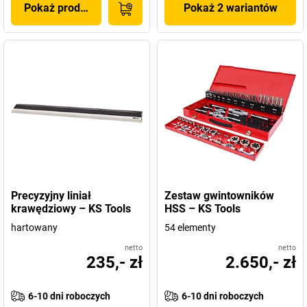
Pokaż produkt
Pokaż 2 wariantów
Precyzyjny liniał
Zestaw gwintowników
krawędziowy – KS Tools
HSS – KS Tools
hartowany
54 elementy
netto
netto
235,- zł
2.650,- zł
6-10 dni roboczych
6-10 dni roboczych