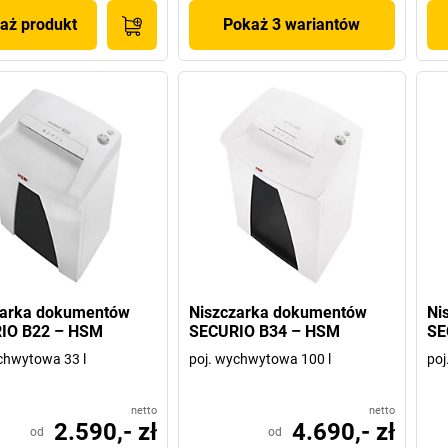
aż produkt
Pokaż 3 wariantów
zarka dokumentów
Niszczarka dokumentów
Ni
IO B22 – HSM
SECURIO B34 – HSM
SE
chwytowa 33 l
poj. wychwytowa 100 l
poj
netto
netto
2.590,- zł
4.690,- zł
od
od