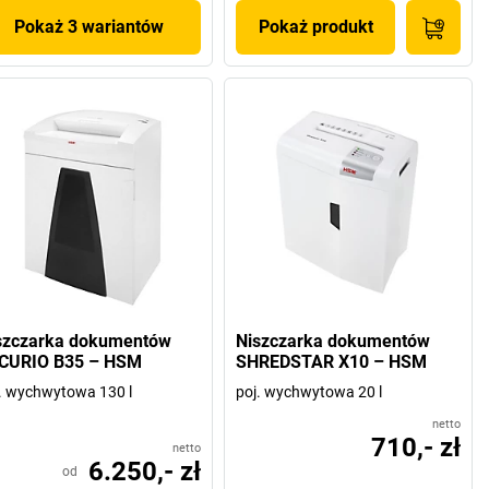
Pokaż 3 wariantów
Pokaż produkt
szczarka dokumentów
Niszczarka dokumentów
CURIO B35 – HSM
SHREDSTAR X10 – HSM
. wychwytowa 130 l
poj. wychwytowa 20 l
netto
710,- zł
netto
6.250,- zł
od