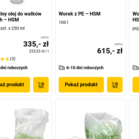
lny olej do wałków
Worek z PE – HSM
Wo
ch – HSM
H
100 l
szt. x 250 ml
poj
netto
335,- zł
netto
615,- zł
223,33 zł
/
l
(3)
 dni roboczych
6-10 dni roboczych
aż produkt
Pokaż produkt