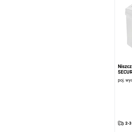
Niszc
SECUR
poj. wy
2-3