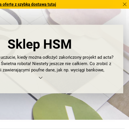
 ofertę z szybką dostawą tutaj
Sklep HSM
uczucie, kiedy można odłożyć zakończony projekt ad acta?
Świetna robota! Niestety jeszcze nie całkiem. Co zrobić z
zawierającymi poufne dane, jak np. wyciągi bankowe,
atkową i danymi osobowymi? W aktach nie ma miejsca na
 które należy usunąć za pomocą
niszczarki dokumentów
.
Najlepiej pochodzącej od HSM.
 od ochrony danych osobowych
HSM oferuje
niszczarki
sowane do indywidualnych potrzeb: czy to do home office,
 czy profesjonalnego niszczenia akt. Zachęcamy do wybrania
zego rozwiązania, żeby rozdrobnić papier, karty kredytowe
bezpośrednio na stanowisku pracy. Łatwo i cicho. A dzięki