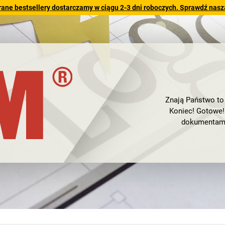
rane bestsellery dostarczamy w ciągu 2-3 dni roboczych. Sprawdź naszą
Znają Państwo to 
Koniec! Gotowe! 
dokumentami 
dokumentacją pod
dane wrażliwe,
Jako ekspert
dokumentów
dosto
biura, działów IT
najbezpieczniejs
płyty CD i DVD 