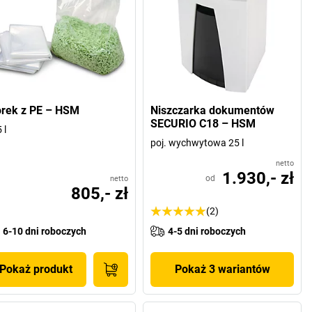
rek z PE – HSM
Niszczarka dokumentów
SECURIO C18 – HSM
 l
poj. wychwytowa 25 l
netto
1.930,- zł
od
netto
805,- zł
(2)
6-10 dni roboczych
4-5 dni roboczych
Pokaż produkt
Pokaż 3 wariantów