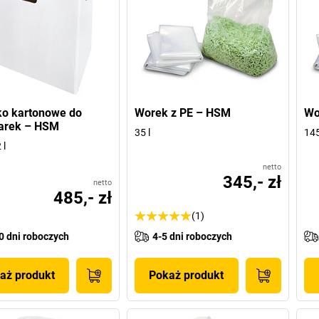
ko kartonowe do
Worek z PE – HSM
Wo
zarek – HSM
35 l
145
 l
netto
345,- zł
netto
485,- zł
(1)
0 dni roboczych
4-5 dni roboczych
aż produkt
Pokaż produkt