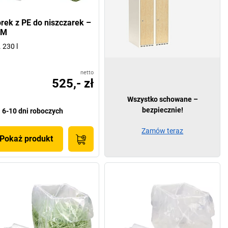
rek z PE do niszczarek –
SM
. 230 l
netto
525,- zł
Wszystko schowane –
bezpiecznie!
6-10 dni roboczych
Zamów teraz
Pokaż produkt