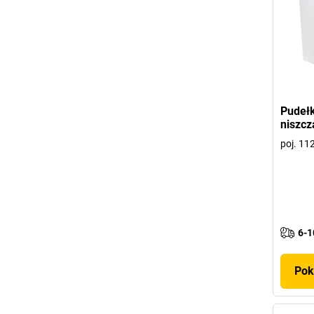
Pudeł
niszc
poj. 112
6-1
Pok