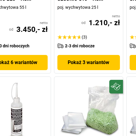
chwytowa 55 l
poj. wychwytowa 25 l
poj
netto
1.210,- zł
od
netto
3.450,- zł
od
(3)
0 dni roboczych
2-3 dni robocze
okaż 6 wariantów
Pokaż 3 wariantów