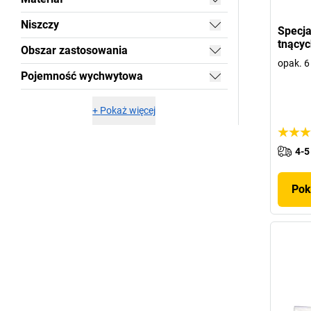
Niszczy
Specja
tnący
Obszar zastosowania
opak. 6 
Pojemność wychwytowa
+
Pokaż więcej
4-5
Pok