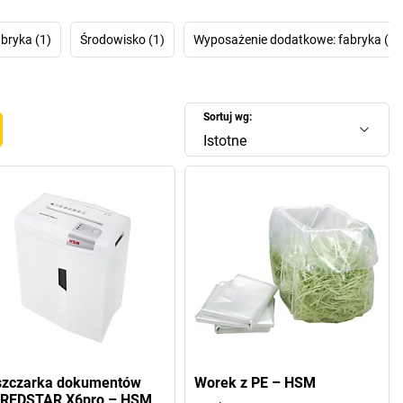
 Management Control System zużyją Państwo korzystając z
umentów 90% energii mniej względem typowych łączników
ty po zakończeniu pracy
niszczarka dokumentów SECURIO
bryka (1)
Środowisko (1)
Wyposażenie dodatkowe: fabryka (1)
rzełączy się w tryb oszczędności energii, by po upływie 1
czenia użytkowania wyłączyć się całkiem. W związku z tym
pobiera prądu przez noc ani przez weekend. Zachęcamy do
Sortuj wg:
ezpieczeństwo Państwa danych. Wtedy będą mogli Państwo
bezwzględnie odłożyć ten temat ad acta.
Istotne
szczarka dokumentów
Worek z PE – HSM
REDSTAR X6pro – HSM