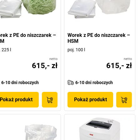
rek z PE do niszczarek –
Worek z PE do niszczarek –
SM
HSM
. 225 l
poj. 100 l
netto
netto
615,- zł
615,- zł
6-10 dni roboczych
6-10 dni roboczych
Pokaż produkt
Pokaż produkt