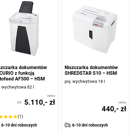
szczarka dokumentów
Niszczarka dokumentów
CURIO z funkcją
SHREDSTAR S10 – HSM
tofeed AF500 – HSM
poj. wychwytowa 18 l
. wychwytowa 82 l
netto
5.110,- zł
od
netto
440,- zł
(1)
6-10 dni roboczych
6-10 dni roboczych