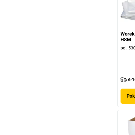
Worek 
HSM
poj. 530
6-1
Pok