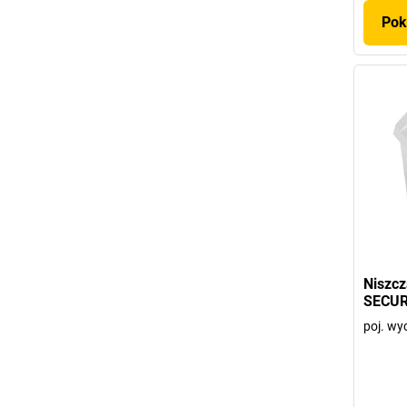
Pok
Niszc
SECUR
poj. wy