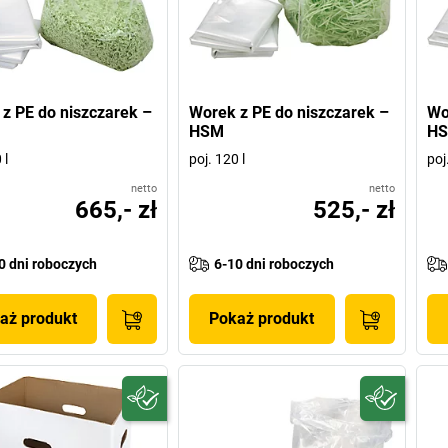
z PE do niszczarek –
Worek z PE do niszczarek –
Wo
HSM
H
 l
poj. 120 l
poj
netto
netto
665,- zł
525,- zł
0 dni roboczych
6-10 dni roboczych
aż produkt
Pokaż produkt