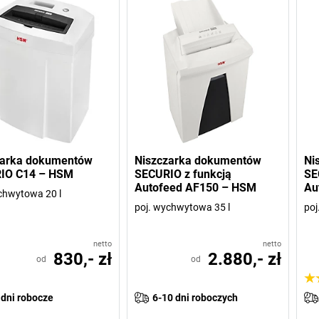
zarka dokumentów
Niszczarka dokumentów
Ni
IO C14 – HSM
SECURIO z funkcją
SE
Autofeed AF150 – HSM
Au
chwytowa 20 l
poj. wychwytowa 35 l
poj
netto
netto
830,- zł
2.880,- zł
od
od
 dni robocze
6-10 dni roboczych