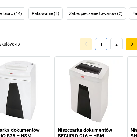
systemowi Energy
niszczarek dok
stand-by: 2 minu
 biuro (14)
Pakowanie (2)
Zabezpieczenie towarów (2)
Fa
automatycznie p
godziny od zakoń
urządzenie nie 
inwestowania w b
tykułów:
43
1
2
zarka dokumentów
Niszczarka dokumentów
Ni
IO B26 – HSM
SECURIO C16 – HSM
SH