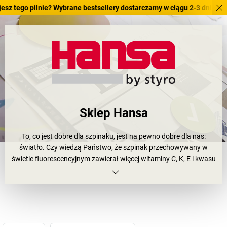
o pilnie? Wybrane bestsellery dostarczamy w ciągu 2-3 dni roboczych.
Sklep Hansa
To, co jest dobre dla szpinaku, jest na pewno dobre dla nas:
światło. Czy wiedzą Państwo, że szpinak przechowywany w
świetle fluorescencyjnym zawierał więcej witaminy C, K, E i kwasu
foliowego niż szpinak przechowywany w ciemności? Światło
niezaprzeczalnie odświeża, inspiruje i pobudza. Potrzebujemy
światła. Żeby żyć. Oraz do pracy. Dobrze, że odnośnie pracy
stawiamy na
sztukę oświetleniową firmy HANSA
: inteligentne
lampy i oprawy oświetleniowe HANSA
w biurze, warsztacie lub
magazynie zapewniają większą wydajność, koncentrację i