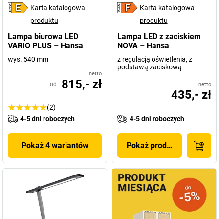
Karta katalogowa
Karta katalogowa
produktu
produktu
Lampa biurowa LED
Lampa LED z zaciskiem
VARIO PLUS – Hansa
NOVA – Hansa
wys. 540 mm
z regulacją oświetlenia, z
podstawą zaciskową
netto
815,- zł
od
netto
435,- zł
(2)
4-5 dni roboczych
4-5 dni roboczych
Pokaż 4 wariantów
Pokaż produkt