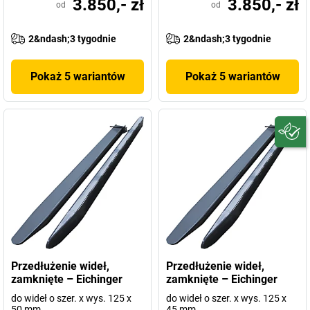
3.850,- zł
3.850,- zł
od
od
2&ndash;3 tygodnie
2&ndash;3 tygodnie
Pokaż 5 wariantów
Pokaż 5 wariantów
Przedłużenie wideł,
Przedłużenie wideł,
zamknięte – Eichinger
zamknięte – Eichinger
do wideł o szer. x wys. 125 x
do wideł o szer. x wys. 125 x
50 mm
45 mm