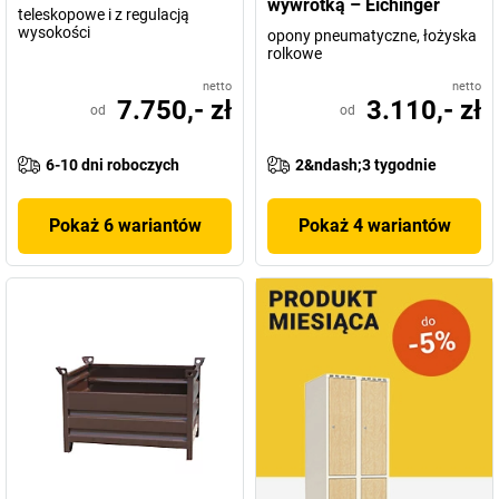
wywrotką – Eichinger
teleskopowe i z regulacją
wysokości
opony pneumatyczne, łożyska
rolkowe
netto
netto
7.750,- zł
3.110,- zł
od
od
6-10 dni roboczych
2&ndash;3 tygodnie
Pokaż 6 wariantów
Pokaż 4 wariantów