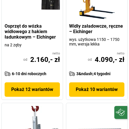
Osprzęt do wózka
Widły załadowcze, ręczne
widłowego z hakiem
– Eichinger
ładunkowym – Eichinger
wys. użytkowa 1150 – 1750
mm, wersja lekka
na 2 zęby
netto
netto
2.160,- zł
4.090,- zł
od
od
6-10 dni roboczych
3&ndash;4 tygodni
Pokaż 12 wariantów
Pokaż 10 wariantów