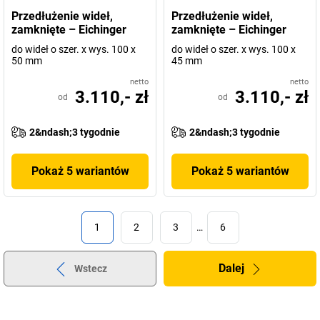
Przedłużenie wideł,
Przedłużenie wideł,
zamknięte – Eichinger
zamknięte – Eichinger
do wideł o szer. x wys. 100 x
do wideł o szer. x wys. 100 x
50 mm
45 mm
netto
netto
3.110,- zł
3.110,- zł
od
od
2&ndash;3 tygodnie
2&ndash;3 tygodnie
Pokaż 5 wariantów
Pokaż 5 wariantów
1
2
3
…
6
Dalej
Wstecz