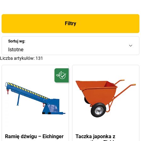
są wykonane z wytrzymałej stali, poddane solidnej obróbce i
wykończone w typowym dla firmy Eichinger kolorze
pomarańczowym. Ponadto są one nie tylko produkowane
Filtry
zgodnie z wytycznymi systemu zarządzania jakością DIN ISO
9001:2015, lecz także testowane pod kątem bezpieczeństwa
produktu i pracy.
Sortuj wg:
Istotne
Marka Eichinger ma do zaoferowania o wiele więcej niż tylko
Liczba artykułów:
131
wysokiej jakości i innowacyjne urządzenia budowlane. Ta firma,
założona już w 1904 r. w Berching w południowych Niemczech,
może poszczycić się długą tradycją, doświadczeniem i
imponującą historią sukcesu. To, co pierwotnie było jedynie
zakładem kowalskim, urosło dziś do rangi nowoczesnej,
innowacyjnej firmy, uznawanej za lidera jakości i innowacyjności
nie tylko w Europie, ale i na całym świecie.
Odkryjcie Państwo już teraz produkty firmy Eichinger w naszym
asortymencie
Ramię dźwigu – Eichinger
Taczka japonka z