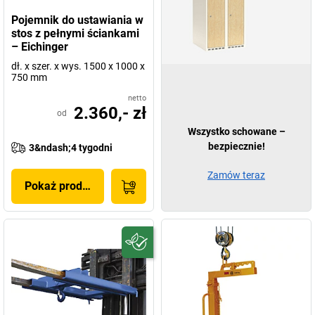
Pojemnik do ustawiania w
stos z pełnymi ściankami
– Eichinger
dł. x szer. x wys. 1500 x 1000 x
750 mm
netto
2.360,- zł
od
Wszystko schowane –
bezpiecznie!
3&ndash;4 tygodni
Zamów teraz
Pokaż produkt