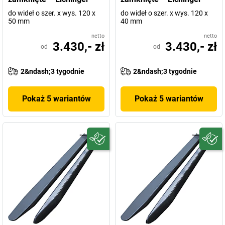
do wideł o szer. x wys. 120 x
do wideł o szer. x wys. 120 x
50 mm
40 mm
netto
netto
3.430,- zł
3.430,- zł
od
od
2&ndash;3 tygodnie
2&ndash;3 tygodnie
Pokaż 5 wariantów
Pokaż 5 wariantów