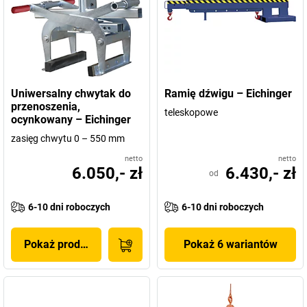
Uniwersalny chwytak do
Ramię dźwigu – Eichinger
przenoszenia,
teleskopowe
ocynkowany – Eichinger
zasięg chwytu 0 – 550 mm
netto
netto
6.050,- zł
6.430,- zł
od
6-10 dni roboczych
6-10 dni roboczych
Pokaż produkt
Pokaż 6 wariantów