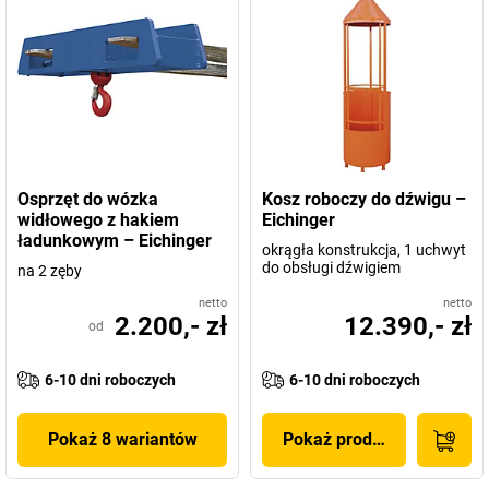
Osprzęt do wózka
Kosz roboczy do dźwigu –
widłowego z hakiem
Eichinger
ładunkowym – Eichinger
okrągła konstrukcja, 1 uchwyt
do obsługi dźwigiem
na 2 zęby
netto
netto
2.200,- zł
12.390,- zł
od
6-10 dni roboczych
6-10 dni roboczych
Pokaż 8 wariantów
Pokaż produkt