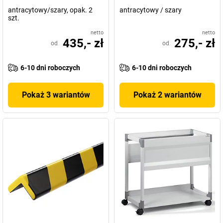
antracytowy/szary, opak. 2
antracytowy / szary
szt.
netto
netto
435,- zł
275,- zł
od
od
6-10 dni roboczych
6-10 dni roboczych
Pokaż 3 wariantów
Pokaż 2 wariantów