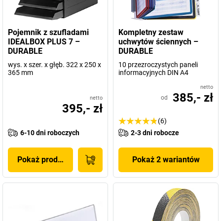
Pojemnik z szufladami
Kompletny zestaw
IDEALBOX PLUS 7 –
uchwytów ściennych –
DURABLE
DURABLE
wys. x szer. x głęb. 322 x 250 x
10 przezroczystych paneli
365 mm
informacyjnych DIN A4
netto
385,- zł
od
netto
395,- zł
(6)
6-10 dni roboczych
2-3 dni robocze
Pokaż produkt
Pokaż 2 wariantów