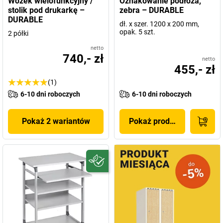
Wózek wielofunkcyjny /
Oznakowanie podłoża,
stolik pod drukarkę –
zebra – DURABLE
DURABLE
dł. x szer. 1200 x 200 mm,
opak. 5 szt.
2 półki
netto
740,- zł
netto
455,- zł
(1)
6-10 dni roboczych
6-10 dni roboczych
Pokaż 2 wariantów
Pokaż produkt