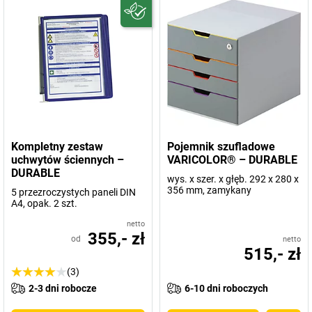
Kompletny zestaw
Pojemnik szufladowe
uchwytów ściennych –
VARICOLOR® – DURABLE
DURABLE
wys. x szer. x głęb. 292 x 280 x
356 mm, zamykany
5 przezroczystych paneli DIN
A4, opak. 2 szt.
netto
355,- zł
od
netto
515,- zł
(3)
2-3 dni robocze
6-10 dni roboczych