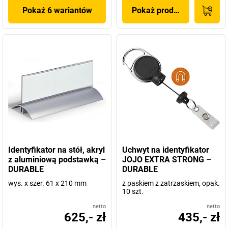
Pokaż 6 wariantów
Pokaż produkt
Identyfikator na stół, akryl
Uchwyt na identyfikator
z aluminiową podstawką –
JOJO EXTRA STRONG –
DURABLE
DURABLE
wys. x szer. 61 x 210 mm
z paskiem z zatrzaskiem, opak.
10 szt.
netto
netto
625,- zł
435,- zł