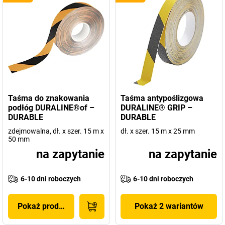
Taśma do znakowania
Taśma antypoślizgowa
podłóg DURALINE®of –
DURALINE® GRIP –
DURABLE
DURABLE
zdejmowalna, dł. x szer. 15 m x
dł. x szer. 15 m x 25 mm
50 mm
na zapytanie
na zapytanie
6-10 dni roboczych
6-10 dni roboczych
Pokaż produkt
Pokaż 2 wariantów