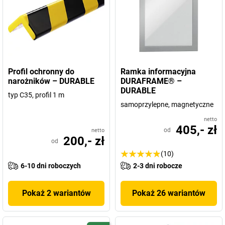
Profil ochronny do
Ramka informacyjna
narożników – DURABLE
DURAFRAME® –
DURABLE
typ C35, profil 1 m
samoprzylepne, magnetyczne
netto
405,- zł
od
netto
200,- zł
od
(10)
6-10 dni roboczych
2-3 dni robocze
Pokaż 2 wariantów
Pokaż 26 wariantów