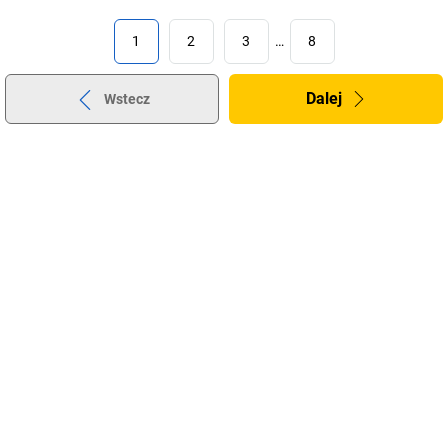
1
2
3
…
8
Dalej
Wstecz