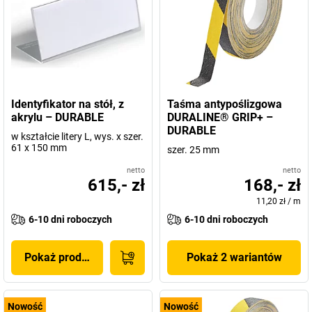
Identyfikator na stół, z
Taśma antypoślizgowa
akrylu – DURABLE
DURALINE® GRIP+ –
DURABLE
w kształcie litery L, wys. x szer.
61 x 150 mm
szer. 25 mm
netto
netto
615,- zł
168,- zł
11,20 zł
/
m
6-10 dni roboczych
6-10 dni roboczych
Pokaż produkt
Pokaż 2 wariantów
Nowość
Nowość