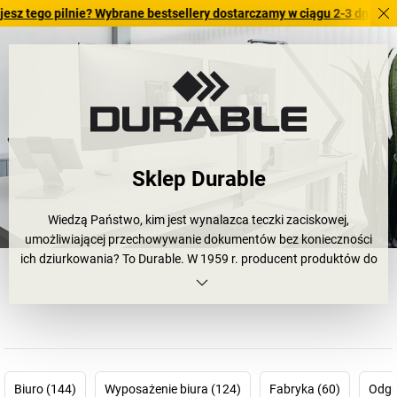
o pilnie? Wybrane bestsellery dostarczamy w ciągu 2-3 dni roboczych. 
Sklep Durable
Wiedzą Państwo, kim jest wynalazca teczki zaciskowej,
umożliwiającej przechowywanie dokumentów bez konieczności
ich dziurkowania? To Durable. W 1959 r. producent produktów do
organizacji biura i prezentacji wprowadził na rynek opatentowaną
teczkę zaciskową DURACLIP®; nazwa tego odnoszącego sukcesy
produktu jest synonimem dla szybkiego, profesjonalnego
przechowywania dokumentów, bez konieczności użycia
dziurkacza. Od ponad 90 lat marka DURABLE definiuje jakość
produktów z obszaru bindowania, segregowania i sortowania
Biuro (144)
Wyposażenie biura (124)
Fabryka (60)
Odgr
oraz informowania i prezentacji. Należą do niej produkty, które