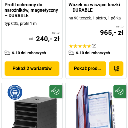
Profil ochronny do
Wózek na wiszące teczki
narożników, magnetyczny
– DURABLE
– DURABLE
na 90 teczek, 1 piętro, 1 półka
typ C35, profil 1 m
netto
965,- zł
netto
240,- zł
od
(2)
6-10 dni roboczych
6-10 dni roboczych
Pokaż 2 wariantów
Pokaż produkt