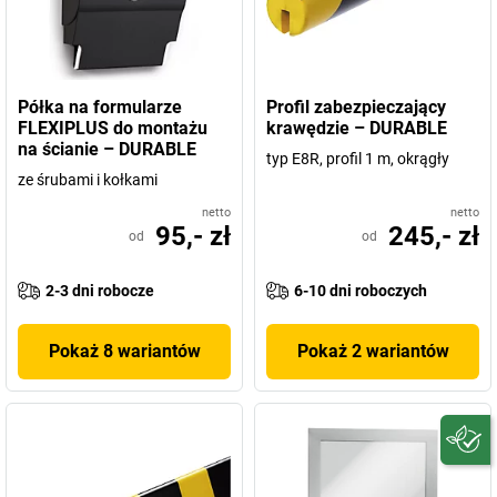
Półka na formularze
Profil zabezpieczający
FLEXIPLUS do montażu
krawędzie – DURABLE
na ścianie – DURABLE
typ E8R, profil 1 m, okrągły
ze śrubami i kołkami
netto
netto
95,- zł
245,- zł
od
od
2-3 dni robocze
6-10 dni roboczych
Pokaż 8 wariantów
Pokaż 2 wariantów