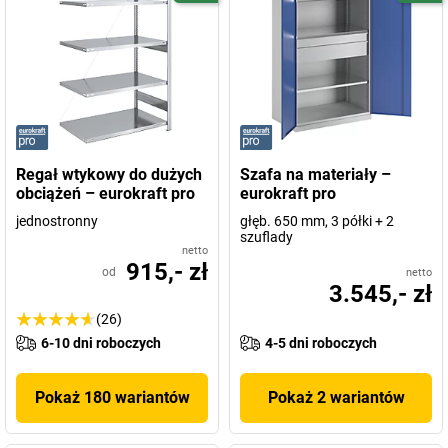
Regał wtykowy do dużych
Szafa na materiały –
obciążeń – eurokraft pro
eurokraft pro
jednostronny
głęb. 650 mm, 3 półki + 2
szuflady
netto
915,- zł
od
netto
3.545,- zł
(26)
6-10 dni roboczych
4-5 dni roboczych
Pokaż 180 wariantów
Pokaż 2 wariantów