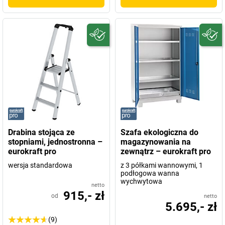
Drabina stojąca ze
Szafa ekologiczna do
stopniami, jednostronna –
magazynowania na
eurokraft pro
zewnątrz – eurokraft pro
wersja standardowa
z 3 półkami wannowymi, 1
podłogowa wanna
wychwytowa
netto
915,- zł
od
netto
5.695,- zł
(9)