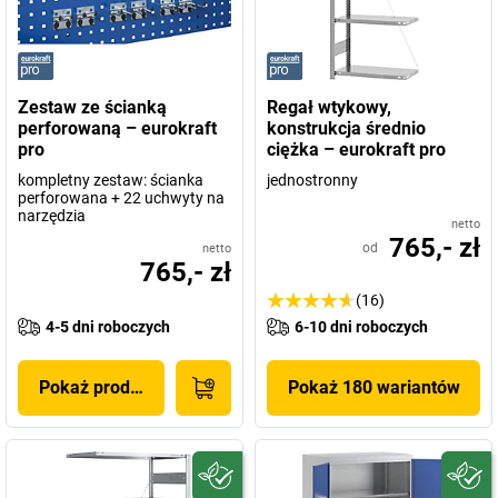
Zestaw ze ścianką
Regał wtykowy,
perforowaną – eurokraft
konstrukcja średnio
pro
ciężka – eurokraft pro
kompletny zestaw: ścianka
jednostronny
perforowana + 22 uchwyty na
narzędzia
netto
765,- zł
od
netto
765,- zł
(16)
4-5 dni roboczych
6-10 dni roboczych
Pokaż produkt
Pokaż 180 wariantów