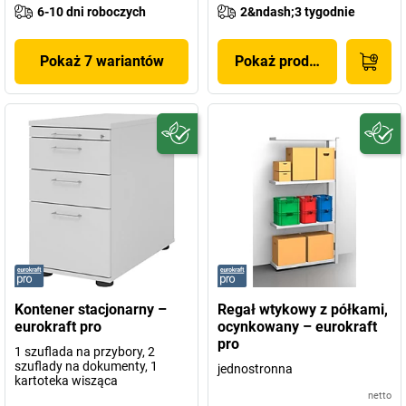
6-10 dni roboczych
2&ndash;3 tygodnie
Pokaż 7 wariantów
Pokaż produkt
Kontener stacjonarny –
Regał wtykowy z półkami,
eurokraft pro
ocynkowany – eurokraft
pro
1 szuflada na przybory, 2
szuflady na dokumenty, 1
jednostronna
kartoteka wisząca
netto