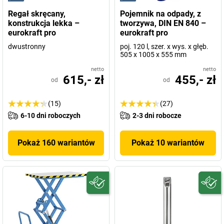
Regał skręcany,
Pojemnik na odpady, z
konstrukcja lekka –
tworzywa, DIN EN 840 –
eurokraft pro
eurokraft pro
dwustronny
poj. 120 l, szer. x wys. x głęb.
505 x 1005 x 555 mm
netto
netto
615,- zł
455,- zł
od
od
(15)
(27)
6-10 dni roboczych
2-3 dni robocze
Pokaż 160 wariantów
Pokaż 10 wariantów