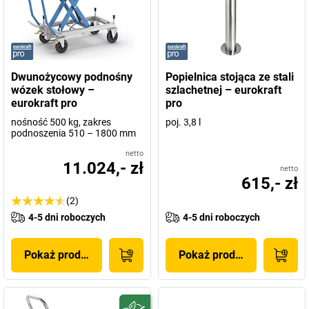
Dwunożycowy podnośny
Popielnica stojąca ze stali
wózek stołowy –
szlachetnej – eurokraft
eurokraft pro
pro
nośność 500 kg, zakres
poj. 3,8 l
podnoszenia 510 – 1800 mm
netto
11.024,- zł
netto
615,- zł
(2)
4-5 dni roboczych
4-5 dni roboczych
Pokaż produkt
Pokaż produkt