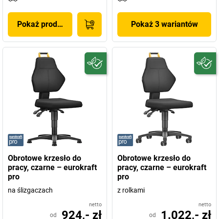
Pokaż produkt
Pokaż 3 wariantów
Obrotowe krzesło do
Obrotowe krzesło do
pracy, czarne – eurokraft
pracy, czarne – eurokraft
pro
pro
na ślizgaczach
z rolkami
netto
netto
924,- zł
1.022,- zł
od
od