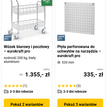
Wózek biurowy i pocztowy
Płyta perforowana do
– eurokraft pro
uchwytów na narzędzia –
eurokraft pro
nośność 200 kg, biały
aluminium
dł. 533 mm
netto
netto
1.355,- zł
335,- zł
od
(1)
(3)
2-3 dni robocze
2-3 dni robocze
Pokaż 2 wariantów
Pokaż 3 wariantów