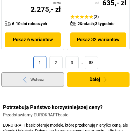
635,- zł
od
netto
2.275,- zł
(3)
6-10 dni roboczych
2&ndash;3 tygodnie
Pokaż 6 wariantów
Pokaż 32 wariantów
1
2
3
…
88
Dalej
Wstecz
Potrzebują Państwo korzystniejszej ceny?
Przedstawiamy EUROKRAFTbasic
EUROKRAFTbasic oferuje modele, które przekonują nie tylko ceną, ale
również jakością. Dajemy na to nasze słowo i gwarancję – dłuższą,