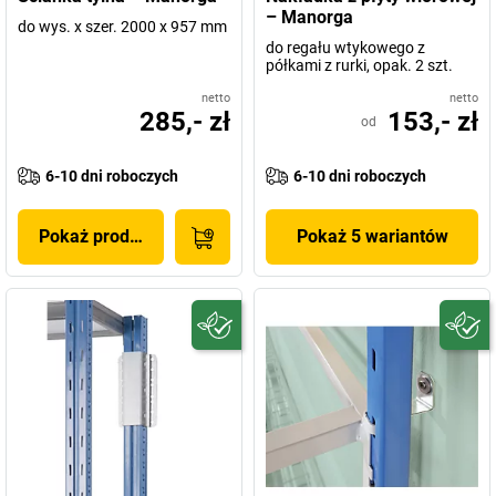
– Manorga
do wys. x szer. 2000 x 957 mm
do regału wtykowego z
półkami z rurki, opak. 2 szt.
netto
netto
285,- zł
153,- zł
od
6-10 dni roboczych
6-10 dni roboczych
Pokaż produkt
Pokaż 5 wariantów