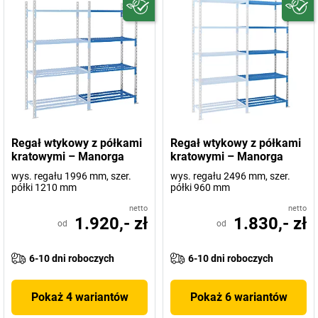
Regał wtykowy z półkami
Regał wtykowy z półkami
kratowymi – Manorga
kratowymi – Manorga
wys. regału 1996 mm, szer.
wys. regału 2496 mm, szer.
półki 1210 mm
półki 960 mm
netto
netto
1.920,- zł
1.830,- zł
od
od
6-10 dni roboczych
6-10 dni roboczych
Pokaż 4 wariantów
Pokaż 6 wariantów