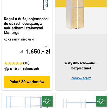
Regał o dużej pojemności
do dużych obciążeń, z
nakładkami stalowymi –
Manorga
kolor ramy: niebieski
netto
1.650,- zł
od
(10)
Wszystko schowane –
bezpiecznie!
6-10 dni roboczych
Zamów teraz
Pokaż 30 wariantów