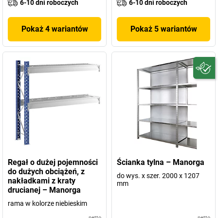
6-10 dni roboczych
6-10 dni roboczych
Pokaż 4 wariantów
Pokaż 5 wariantów
Regał o dużej pojemności
Ścianka tylna – Manorga
do dużych obciążeń, z
do wys. x szer. 2000 x 1207
nakładkami z kraty
mm
drucianej – Manorga
rama w kolorze niebieskim
netto
netto