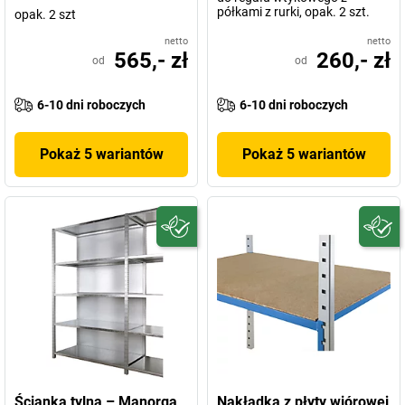
półkami z rurki, opak. 2 szt.
opak. 2 szt
netto
netto
565,- zł
260,- zł
od
od
6-10 dni roboczych
6-10 dni roboczych
Pokaż 5 wariantów
Pokaż 5 wariantów
Ścianka tylna – Manorga
Nakładka z płyty wiórowej