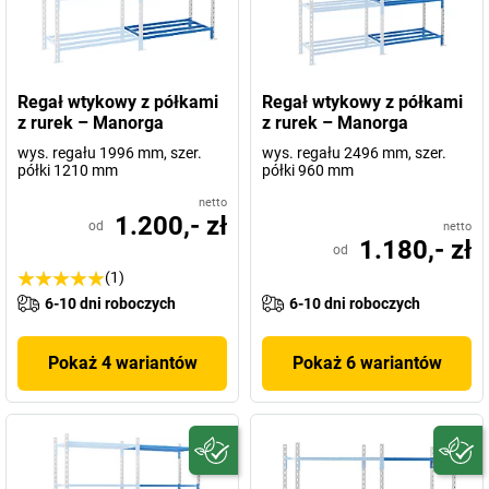
Regał wtykowy z półkami
Regał wtykowy z półkami
z rurek – Manorga
z rurek – Manorga
wys. regału 1996 mm, szer.
wys. regału 2496 mm, szer.
półki 1210 mm
półki 960 mm
netto
1.200,- zł
od
netto
1.180,- zł
od
(1)
6-10 dni roboczych
6-10 dni roboczych
Pokaż 4 wariantów
Pokaż 6 wariantów