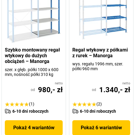
Szybko montowany regał
Regał wtykowy z półkami
wtykowy do dużych
z rurek – Manorga
obciążeń – Manorga
wys. regału 1996 mm, szer.
półki 960 mm
szer. x głęb. półki 1000 x 600
mm, nośność półki 310 kg
netto
netto
980,- zł
1.340,- zł
od
od
(1)
(2)
6-10 dni roboczych
6-10 dni roboczych
Pokaż 4 wariantów
Pokaż 6 wariantów