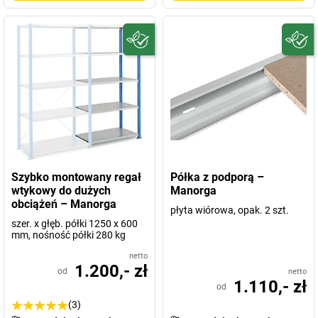
Szybko montowany regał
Półka z podporą –
wtykowy do dużych
Manorga
obciążeń – Manorga
płyta wiórowa, opak. 2 szt.
szer. x głęb. półki 1250 x 600
mm, nośność półki 280 kg
netto
1.200,- zł
od
netto
1.110,- zł
od
(3)