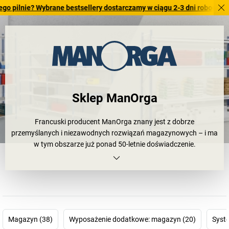
ie? Wybrane bestsellery dostarczamy w ciągu 2-3 dni roboczych. Spraw
Sklep ManOrga
Francuski producent ManOrga znany jest z dobrze
przemyślanych i niezawodnych rozwiązań magazynowych – i ma
w tym obszarze już ponad 50-letnie doświadczenie.
Asortyment obejmuje wysokiej jakości regały wtykowe i regały o
dużej rozpiętości, które umożliwiają uporządkowaną organizację
pomieszczeń i wydajne procesy robocze. Ponadto systemy te
można wykorzystywać na wiele sposobów – w przemyśle,
sektorze motoryzacyjnym, sektorze usług, na powierzchniach
handlowych lub w obiektach użyteczności publicznej.
Magazyn (38)
Wyposażenie dodatkowe: magazyn (20)
Syst