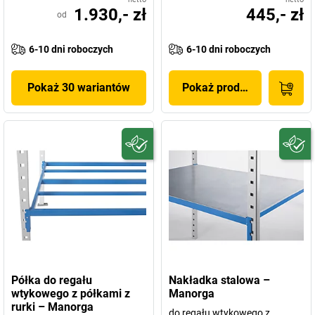
1.930,- zł
445,- zł
od
6-10 dni roboczych
6-10 dni roboczych
Pokaż 30 wariantów
Pokaż produkt
Półka do regału
Nakładka stalowa –
wtykowego z półkami z
Manorga
rurki – Manorga
do regału wtykowego z