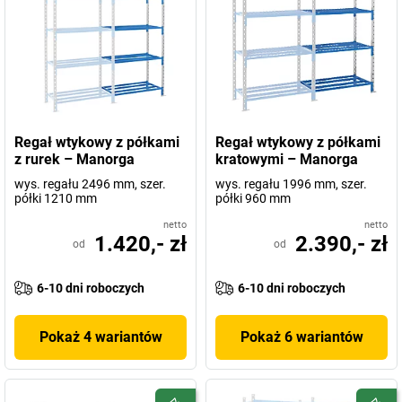
Regał wtykowy z półkami
Regał wtykowy z półkami
z rurek – Manorga
kratowymi – Manorga
wys. regału 2496 mm, szer.
wys. regału 1996 mm, szer.
półki 1210 mm
półki 960 mm
netto
netto
1.420,- zł
2.390,- zł
od
od
6-10 dni roboczych
6-10 dni roboczych
Pokaż 4 wariantów
Pokaż 6 wariantów