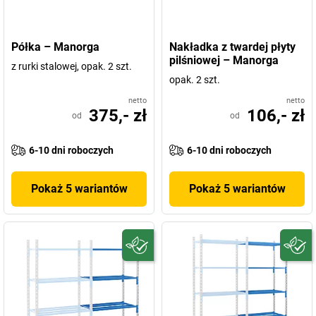
Półka – Manorga
Nakładka z twardej płyty
pilśniowej – Manorga
z rurki stalowej, opak. 2 szt.
opak. 2 szt.
netto
netto
375,- zł
106,- zł
od
od
6-10 dni roboczych
6-10 dni roboczych
Pokaż 5 wariantów
Pokaż 5 wariantów