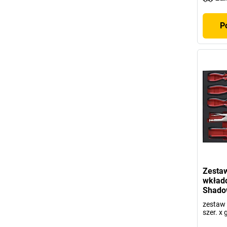
P
Zestaw
wkład
Shado
zestaw
szer. x