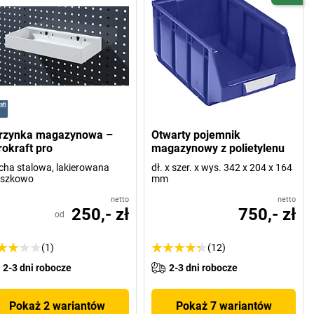
rzynka magazynowa –
Otwarty pojemnik
rokraft pro
magazynowy z polietylenu
cha stalowa, lakierowana
dł. x szer. x wys. 342 x 204 x 164
oszkowo
mm
netto
netto
250,- zł
750,- zł
od
(1)
(12)
2-3 dni robocze
2-3 dni robocze
Pokaż 2 wariantów
Pokaż 7 wariantów