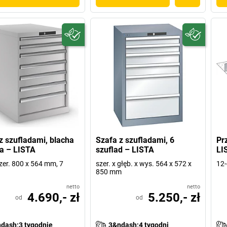
z szufladami, blacha
Szafa z szufladami, 6
Pr
a – LISTA
szuflad – LISTA
LI
zer. 800 x 564 mm, 7
szer. x głęb. x wys. 564 x 572 x
12-
850 mm
netto
netto
4.690,- zł
5.250,- zł
od
od
dash;3 tygodnie
3&ndash;4 tygodni