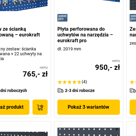
 ze ścianką
Płyta perforowana do
Ze
owaną – eurokraft
uchwytów na narzędzia –
na
eurokraft pro
ze
ny zestaw: ścianka
dł. 2019 mm
wana + 22 uchwyty na
ia
netto
950,- zł
netto
765,- zł
(4)
 dni roboczych
2-3 dni robocze
aż produkt
Pokaż 3 wariantów