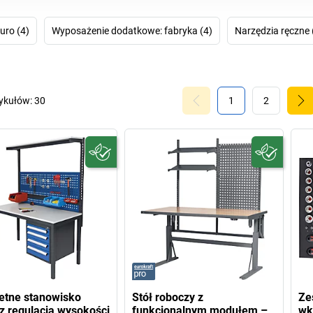
Dzięki temu moż
pr
uro (4)
Wyposażenie dodatkowe: fabryka (4)
Narzędzia ręczne 
tykułów:
30
1
2
etne stanowisko
Stół roboczy z
Ze
 z regulacją wysokości
funkcjonalnym modułem –
wk