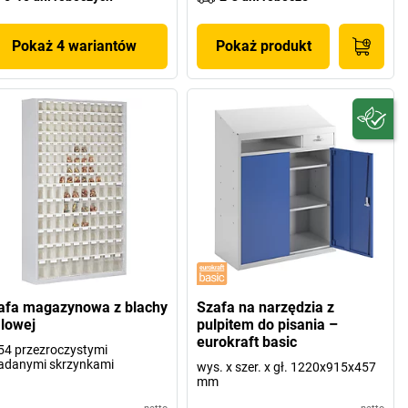
Pokaż 4 wariantów
Pokaż produkt
afa magazynowa z blachy
Szafa na narzędzia z
alowej
pulpitem do pisania –
eurokraft basic
54 przezroczystymi
adanymi skrzynkami
wys. x szer. x gł. 1220x915x457
mm