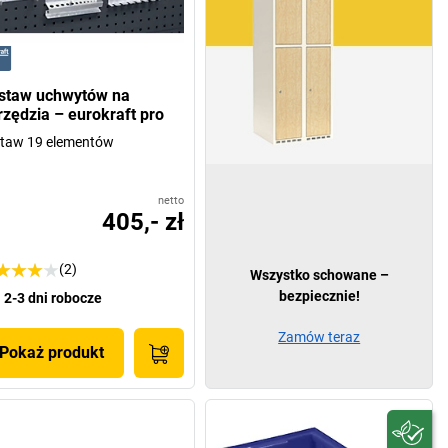
staw uchwytów na
rzędzia – eurokraft pro
staw 19 elementów
netto
405,- zł
(2)
Wszystko schowane –
bezpiecznie!
2-3 dni robocze
Zamów teraz
Pokaż produkt