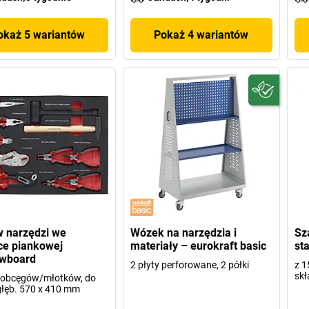
okaż 5 wariantów
Pokaż 4 wariantów
 narzędzi we
Wózek na narzędzia i
Sz
ce piankowej
materiały – eurokraft basic
st
wboard
2 płyty perforowane, 2 półki
z 1
skł
 obcęgów/młotków, do
 głęb. 570 x 410 mm