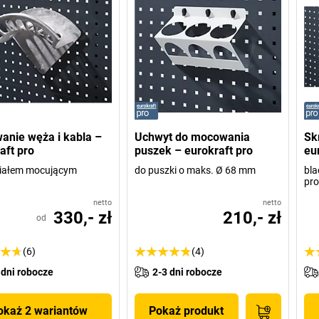
nie węża i kabla –
Uchwyt do mocowania
Sk
aft pro
puszek – eurokraft pro
eu
riałem mocującym
do puszki o maks. Ø 68 mm
bla
pr
netto
netto
330,- zł
210,- zł
od
(6)
(4)
 dni robocze
2-3 dni robocze
okaż 2 wariantów
Pokaż produkt