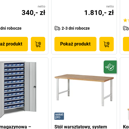
netto
netto
340,- zł
1.810,- zł
 dni robocze
2-3 dni robocze
aż produkt
Pokaż produkt
 magazynowa –
Stół warsztatowy, system
Ko