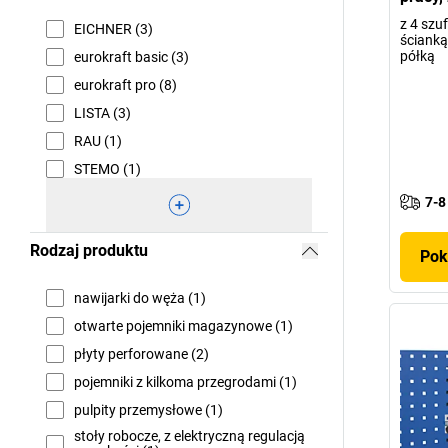
z 4 szu
EICHNER (3)
ścianką
półką
eurokraft basic (3)
eurokraft pro (8)
LISTA (3)
RAU (1)
STEMO (1)
7-8
Rodzaj produktu
Pok
nawijarki do węża (1)
otwarte pojemniki magazynowe (1)
płyty perforowane (2)
pojemniki z kilkoma przegrodami (1)
pulpity przemysłowe (1)
stoły robocze, z elektryczną regulacją