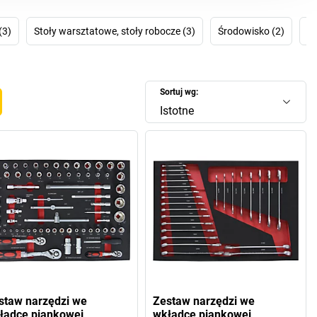
na szybko rozwiązać problemy organizacyjne. I stworzyć
zestrzeń dla większej wydajności i porządku.
(3)
Stoły warsztatowe, stoły robocze (3)
Środowisko (2)
Tr
Sortuj wg:
Istotne
staw narzędzi we
Zestaw narzędzi we
ładce piankowej
wkładce piankowej