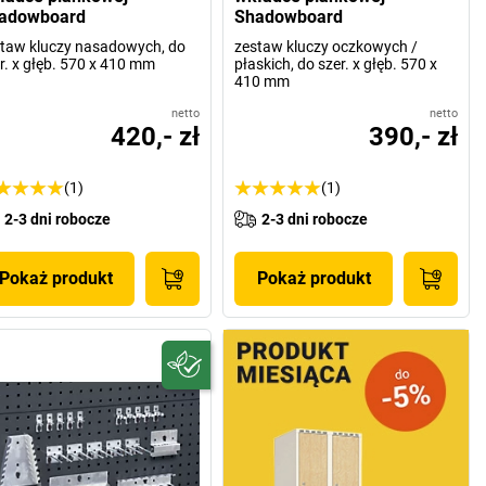
adowboard
Shadowboard
taw kluczy nasadowych, do
zestaw kluczy oczkowych /
r. x głęb. 570 x 410 mm
płaskich, do szer. x głęb. 570 x
410 mm
netto
netto
420,- zł
390,- zł
(1)
(1)
2-3 dni robocze
2-3 dni robocze
Pokaż produkt
Pokaż produkt