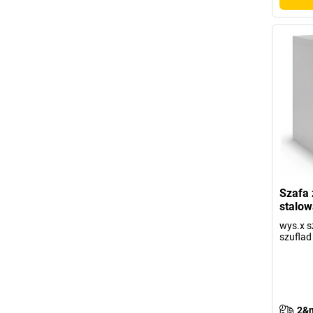
Szafa 
stalow
wys.x s
szuflad
2&n