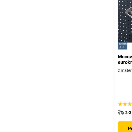
Mocowa
eurokr
z mate
2-3
P