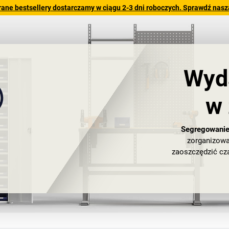
rane bestsellery dostarczamy w ciągu 2-3 dni roboczych. Sprawdź naszą
Wyd
w 
Segregowanie,
zorganizowa
zaoszczędzić cz
wózki narzędzio
praktyce prod
miejscu 
Nasze wyposażen
pracę, a tym