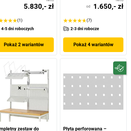
netto
netto
5.830,- zł
1.650,- zł
od
(1)
(7)
4-5 dni roboczych
2-3 dni robocze
Pokaż 2 wariantów
Pokaż 4 wariantów
mpletny zestaw do
Płyta perforowana –