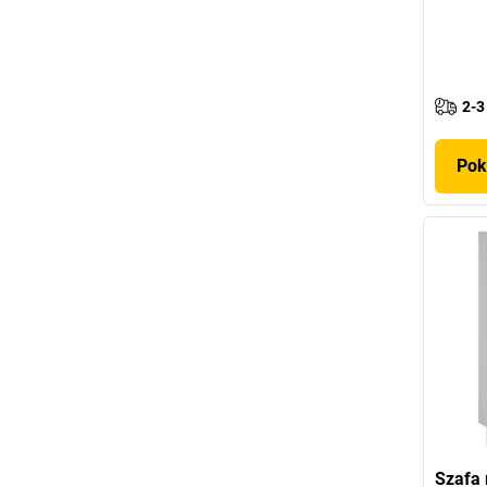
2-3
Pok
Szafa