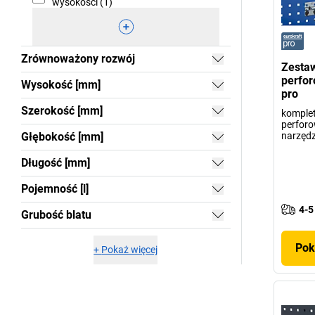
wysokości (1)
Zrównoważony rozwój
Zestaw
perfor
Wysokość [mm]
pro
Szerokość [mm]
komplet
perforo
Głębokość [mm]
narzędz
Długość [mm]
Pojemność [l]
4-5
Grubość blatu
Pok
+
Pokaż więcej