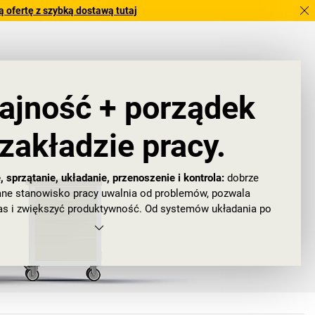
 ofertę z szybką dostawą tutaj
ajność + porządek
zakładzie pracy.
 sprzątanie, układanie, przenoszenie i kontrola:
dobrze
ne stanowisko pracy uwalnia od problemów, pozwala
as i zwiększyć produktywność. Od systemów układania po
we – chętnie zaprezentujemy Państwu nasze sprawdzone w
ukty oraz pokażemy, jak można wszystko mieć na swoim
i jak znaleźć takie miejsce dla każdego produktu.
ie stanowisk pracy umożliwia bardziej płynną i wydajną
 samym stanowi ważny wkład we wdrażanie metod LEAN
w zakładzie pracy.