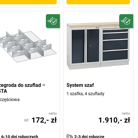
zegroda do szuflad –
System szaf
STA
1 szafka, 4 szuflady
częściowa
netto
netto
172,- zł
1.910,- zł
od
6-10 dni roboczych
2-3 dni robocze