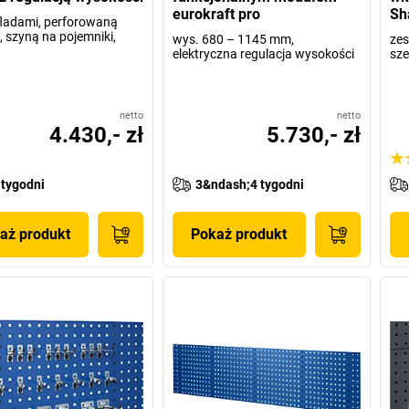
eurokraft pro
Sh
fladami, perforowaną
, szyną na pojemniki,
wys. 680 – 1145 mm,
zes
elektryczna regulacja wysokości
sze
netto
netto
4.430,- zł
5.730,- zł
 tygodni
3&ndash;4 tygodni
aż produkt
Pokaż produkt